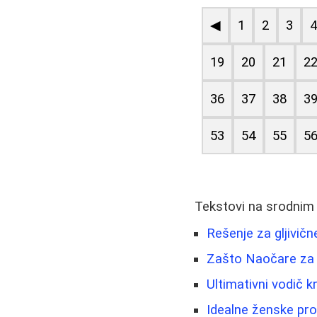
◀
1
2
3
19
20
21
2
36
37
38
3
53
54
55
5
Tekstovi na srodnim
Rešenje za gljivične
Zašto Naočare za 
Ultimativni vodič
Idealne ženske pro