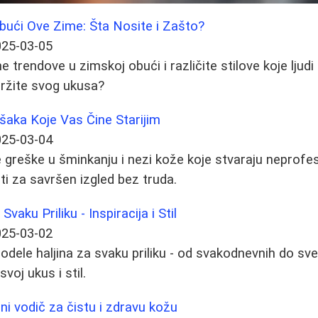
bući Ove Zime: Šta Nosite i Zašto?
025-03-05
 trendove u zimskoj obući i različite stilove koje ljudi p
 držite svog ukusa?
šaka Koje Vas Čine Starijim
025-03-04
greške u šminkanju i nezi kože koje stvaraju neprofesi
ti za savršen izgled bez truda.
vaku Priliku - Inspiracija i Stil
025-03-02
modele haljina za svaku priliku - od svakodnevnih do sv
voj ukus i stil.
uni vodič za čistu i zdravu kožu