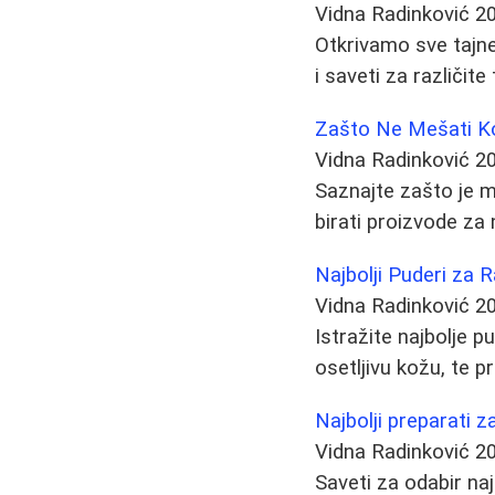
Vidna Radinković
2
Otkrivamo sve tajne 
i saveti za različi
Zašto Ne Mešati Ko
Vidna Radinković
2
Saznajte zašto je me
birati proizvode za 
Najbolji Puderi za R
Vidna Radinković
2
Istražite najbolje p
osetljivu kožu, te p
Najbolji preparati z
Vidna Radinković
2
Saveti za odabir na