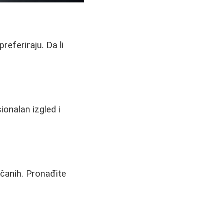
referiraju. Da li
onalan izgled i
ečanih. Pronađite