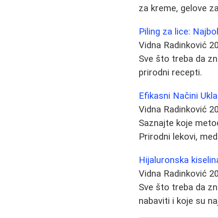
za kreme, gelove za 
Piling za lice: Najbo
Vidna Radinković
2
Sve što treba da znat
prirodni recepti.
Efikasni Načini Ukla
Vidna Radinković
2
Saznajte koje metod
Prirodni lekovi, med
Hijaluronska kiselin
Vidna Radinković
2
Sve što treba da zna
nabaviti i koje su n