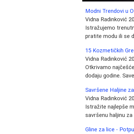
Modni Trendovi u O
Vidna Radinković
2
Istražujemo trenutne
pratite modu ili se
15 Kozmetičkih Gre
Vidna Radinković
2
Otkrivamo najčešće 
dodaju godine. Save
Savršene Haljine za S
Vidna Radinković
2
Istražite najlepše 
savršenu haljinu za s
Gline za lice - Potp