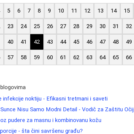
4
5
6
7
8
9
10
11
12
13
14
15
2
23
24
25
26
27
28
29
30
31
32
9
40
41
42
43
44
45
46
47
48
49
6
57
58
59
60
61
62
63
64
65
66
 blogovima
 infekcije noktiju - Efikasni tretmani i saveti
Sunce Nisu Samo Modni Detail - Vodič za Zaštitu Oči
 kroz pudere za masnu i kombinovanu kožu
porcije - šta čini savršenu građu?