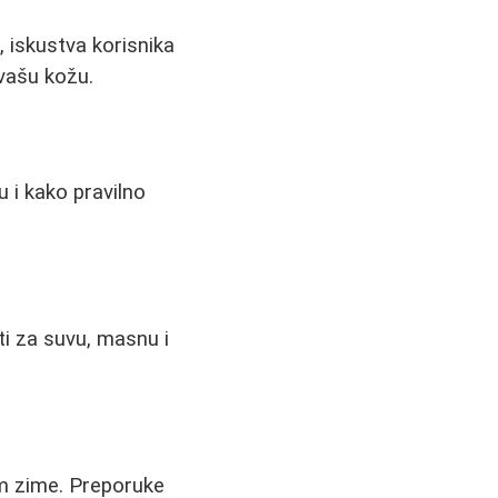
, iskustva korisnika
 vašu kožu.
u i kako pravilno
eti za suvu, masnu i
kom zime. Preporuke