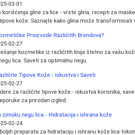
025-03-01
korišćenja gline za lice - vrste glina, recepti za maske
te tipove kože. Saznajte kako glina može transformisati
zmetičke Proizvode Različitih Brendova?
025-02-27
šanje kozmetike iz različitih linija štetno za vašu kož
negu lica. Saveti za optimalnu negu.
azličite Tipove Kože - Iskustva i Saveti
025-02-27
udere za različite tipove kože - iskustva korisnika, sav
reporuke za prirodan izgled.
a zimsku negu lica - Hidratacija i ishrana kože
025-02-24
jboljih preparata za hidrataciju i ishranu kože lica to