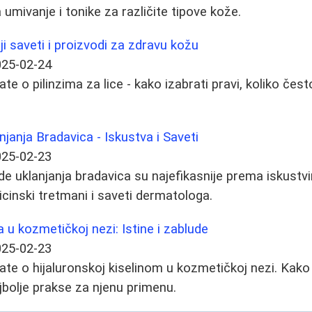
umivanje i tonike za različite tipove kože.
lji saveti i proizvodi za zdravu kožu
025-02-24
e o pilinzima za lice - kako izabrati pravi, koliko često 
njanja Bradavica - Iskustva i Saveti
025-02-23
e uklanjanja bradavica su najefikasnije prema iskustvi
icinski tretmani i saveti dermatologa.
a u kozmetičkoj nezi: Istine i zablude
025-02-23
te o hijaluronskoj kiselinom u kozmetičkoj nezi. Kako je
ajbolje prakse za njenu primenu.