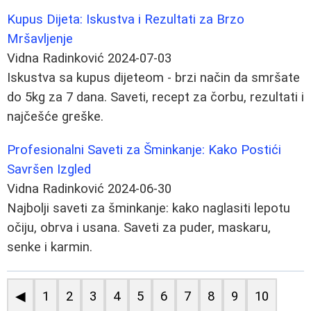
Kupus Dijeta: Iskustva i Rezultati za Brzo
Mršavljenje
Vidna Radinković
2024-07-03
Iskustva sa kupus dijeteom - brzi način da smršate
do 5kg za 7 dana. Saveti, recept za čorbu, rezultati i
najčešće greške.
Profesionalni Saveti za Šminkanje: Kako Postići
Savršen Izgled
Vidna Radinković
2024-06-30
Najbolji saveti za šminkanje: kako naglasiti lepotu
očiju, obrva i usana. Saveti za puder, maskaru,
senke i karmin.
◀
1
2
3
4
5
6
7
8
9
10