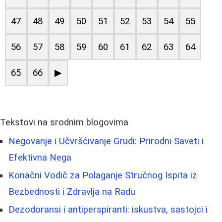
47
48
49
50
51
52
53
54
55
56
57
58
59
60
61
62
63
64
65
66
▶
Tekstovi na srodnim blogovima
Negovanje i Učvršćivanje Grudi: Prirodni Saveti i
Efektivna Nega
Konačni Vodič za Polaganje Stručnog Ispita iz
Bezbednosti i Zdravlja na Radu
Dezodoransi i antiperspiranti: iskustva, sastojci i