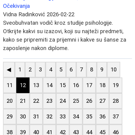
Očekivanja
Vidna Radinković
2026-02-22
Sveobuhvatan vodič kroz studije psihologije.
Otkrijte kakvi su izazovi, koji su najteži predmeti,
kako se pripremiti za prijemni i kakve su šanse za
zaposlenje nakon diplome.
◀
1
2
3
4
5
6
7
8
9
10
11
12
13
14
15
16
17
18
19
20
21
22
23
24
25
26
27
28
29
30
31
32
33
34
35
36
37
38
39
40
41
42
43
44
45
46