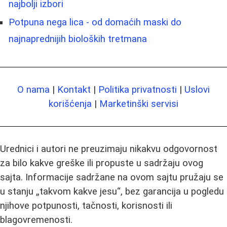
najbolji izbori
Potpuna nega lica - od domaćih maski do
najnaprednijih bioloških tretmana
O nama
|
Kontakt
|
Politika privatnosti
|
Uslovi
korišćenja
|
Marketinški servisi
Urednici i autori ne preuzimaju nikakvu odgovornost
za bilo kakve greške ili propuste u sadržaju ovog
sajta. Informacije sadržane na ovom sajtu pružaju se
u stanju „takvom kakve jesu“, bez garancija u pogledu
njihove potpunosti, tačnosti, korisnosti ili
blagovremenosti.