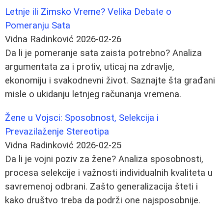
Letnje ili Zimsko Vreme? Velika Debate o
Pomeranju Sata
Vidna Radinković
2026-02-26
Da li je pomeranje sata zaista potrebno? Analiza
argumentata za i protiv, uticaj na zdravlje,
ekonomiju i svakodnevni život. Saznajte šta građani
misle o ukidanju letnjeg računanja vremena.
Žene u Vojsci: Sposobnost, Selekcija i
Prevazilaženje Stereotipa
Vidna Radinković
2026-02-25
Da li je vojni poziv za žene? Analiza sposobnosti,
procesa selekcije i važnosti individualnih kvaliteta u
savremenoj odbrani. Zašto generalizacija šteti i
kako društvo treba da podrži one najsposobnije.