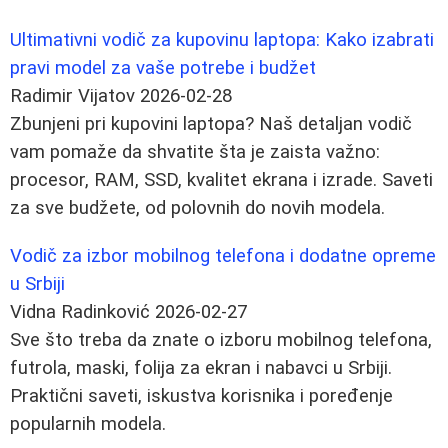
Ultimativni vodič za kupovinu laptopa: Kako izabrati
pravi model za vaše potrebe i budžet
Radimir Vijatov
2026-02-28
Zbunjeni pri kupovini laptopa? Naš detaljan vodič
vam pomaže da shvatite šta je zaista važno:
procesor, RAM, SSD, kvalitet ekrana i izrade. Saveti
za sve budžete, od polovnih do novih modela.
Vodič za izbor mobilnog telefona i dodatne opreme
u Srbiji
Vidna Radinković
2026-02-27
Sve što treba da znate o izboru mobilnog telefona,
futrola, maski, folija za ekran i nabavci u Srbiji.
Praktični saveti, iskustva korisnika i poređenje
popularnih modela.