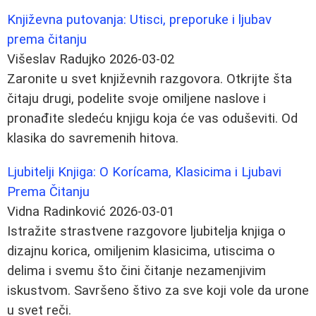
Književna putovanja: Utisci, preporuke i ljubav
prema čitanju
Višeslav Radujko
2026-03-02
Zaronite u svet književnih razgovora. Otkrijte šta
čitaju drugi, podelite svoje omiljene naslove i
pronađite sledeću knjigu koja će vas oduševiti. Od
klasika do savremenih hitova.
Ljubitelji Knjiga: O Korícama, Klasicima i Ljubavi
Prema Čitanju
Vidna Radinković
2026-03-01
Istražite strastvene razgovore ljubitelja knjiga o
dizajnu korica, omiljenim klasicima, utiscima o
delima i svemu što čini čitanje nezamenjivim
iskustvom. Savršeno štivo za sve koji vole da urone
u svet reči.