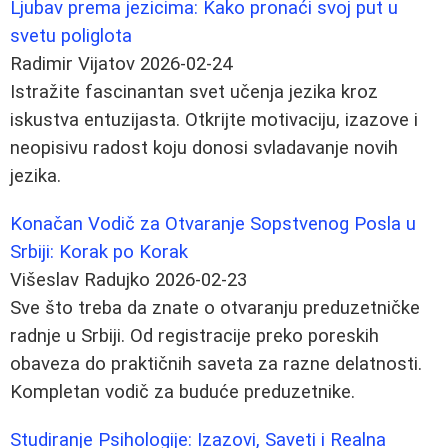
Ljubav prema jezicima: Kako pronaći svoj put u
svetu poliglota
Radimir Vijatov
2026-02-24
Istražite fascinantan svet učenja jezika kroz
iskustva entuzijasta. Otkrijte motivaciju, izazove i
neopisivu radost koju donosi svladavanje novih
jezika.
Konačan Vodič za Otvaranje Sopstvenog Posla u
Srbiji: Korak po Korak
Višeslav Radujko
2026-02-23
Sve što treba da znate o otvaranju preduzetničke
radnje u Srbiji. Od registracije preko poreskih
obaveza do praktičnih saveta za razne delatnosti.
Kompletan vodič za buduće preduzetnike.
Studiranje Psihologije: Izazovi, Saveti i Realna