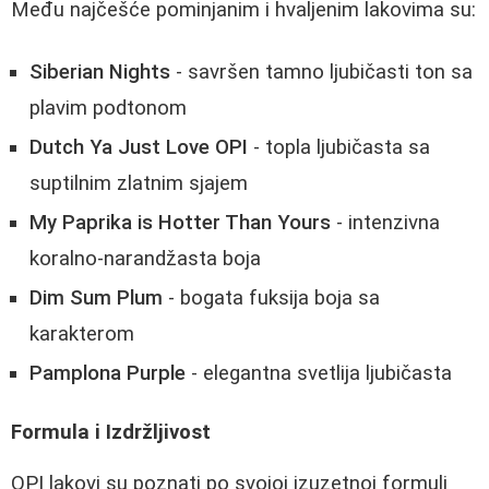
Među najčešće pominjanim i hvaljenim lakovima su:
Siberian Nights
- savršen tamno ljubičasti ton sa
plavim podtonom
Dutch Ya Just Love OPI
- topla ljubičasta sa
suptilnim zlatnim sjajem
My Paprika is Hotter Than Yours
- intenzivna
koralno-narandžasta boja
Dim Sum Plum
- bogata fuksija boja sa
karakterom
Pamplona Purple
- elegantna svetlija ljubičasta
Formula i Izdržljivost
OPI lakovi su poznati po svojoj izuzetnoj formuli