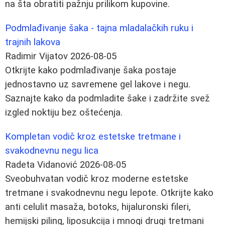
na šta obratiti pažnju prilikom kupovine.
Podmlađivanje šaka - tajna mladalačkih ruku i
trajnih lakova
Radimir Vijatov
2026-08-05
Otkrijte kako podmlađivanje šaka postaje
jednostavno uz savremene gel lakove i negu.
Saznajte kako da podmladite šake i zadržite svež
izgled noktiju bez oštećenja.
Kompletan vodič kroz estetske tretmane i
svakodnevnu negu lica
Radeta Vidanović
2026-08-05
Sveobuhvatan vodič kroz moderne estetske
tretmane i svakodnevnu negu lepote. Otkrijte kako
anti celulit masaža, botoks, hijaluronski fileri,
hemijski piling, liposukcija i mnogi drugi tretmani