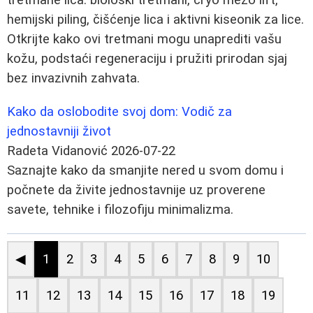
hemijski piling, čišćenje lica i aktivni kiseonik za lice.
Otkrijte kako ovi tretmani mogu unaprediti vašu
kožu, podstaći regeneraciju i pružiti prirodan sjaj
bez invazivnih zahvata.
Kako da oslobodite svoj dom: Vodič za
jednostavniji život
Radeta Vidanović
2026-07-22
Saznajte kako da smanjite nered u svom domu i
počnete da živite jednostavnije uz proverene
savete, tehnike i filozofiju minimalizma.
◀
1
2
3
4
5
6
7
8
9
10
11
12
13
14
15
16
17
18
19