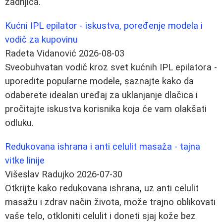
zadnjica.
Kućni IPL epilator - iskustva, poređenje modela i
vodič za kupovinu
Radeta Vidanović
2026-08-03
Sveobuhvatan vodič kroz svet kućnih IPL epilatora -
uporedite popularne modele, saznajte kako da
odaberete idealan uređaj za uklanjanje dlačica i
pročitajte iskustva korisnika koja će vam olakšati
odluku.
Redukovana ishrana i anti celulit masaža - tajna
vitke linije
Višeslav Radujko
2026-07-30
Otkrijte kako redukovana ishrana, uz anti celulit
masažu i zdrav način života, može trajno oblikovati
vaše telo, otkloniti celulit i doneti sjaj kože bez