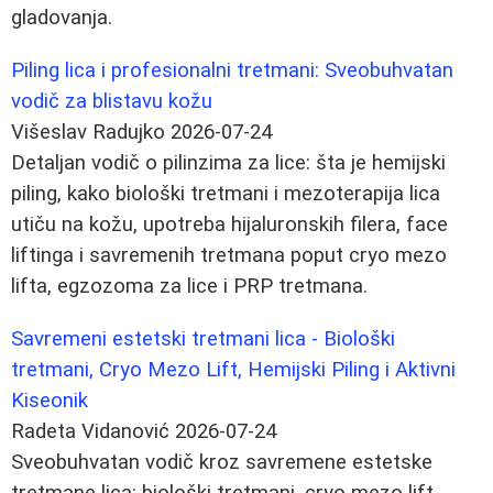
gladovanja.
Piling lica i profesionalni tretmani: Sveobuhvatan
vodič za blistavu kožu
Višeslav Radujko
2026-07-24
Detaljan vodič o pilinzima za lice: šta je hemijski
piling, kako biološki tretmani i mezoterapija lica
utiču na kožu, upotreba hijaluronskih filera, face
liftinga i savremenih tretmana poput cryo mezo
lifta, egzozoma za lice i PRP tretmana.
Savremeni estetski tretmani lica - Biološki
tretmani, Cryo Mezo Lift, Hemijski Piling i Aktivni
Kiseonik
Radeta Vidanović
2026-07-24
Sveobuhvatan vodič kroz savremene estetske
tretmane lica: biološki tretmani, cryo mezo lift,