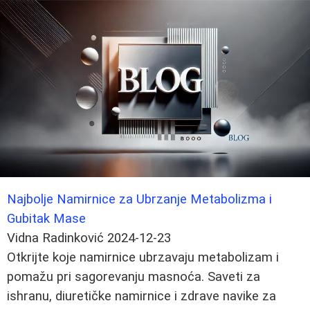
Najbolje Namirnice za Ubrzanje Metabolizma i
Gubitak Mase
Vidna Radinković
2024-12-23
Otkrijte koje namirnice ubrzavaju metabolizam i
pomažu pri sagorevanju masnoća. Saveti za
ishranu, diuretičke namirnice i zdrave navike za