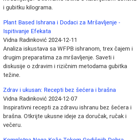
i gubitku kilograma.
Plant Based Ishrana i Dodaci za Mršavljenje -
Ispitivanje Efekata
Vidna Radinković
2024-12-11
Analiza iskustava sa WFPB ishranom, trex čajem i
drugim preparatima za mršavljenje. Saveti i
diskusije o zdravim i rizičnim metodama gubitka
težine.
Zdrav i ukusan: Recepti bez šećera i brašna
Vidna Radinković
2024-12-07
Inspirativni recepti za zdravu ishranu bez šećera i
brašna. Otkrijte ukusne ideje za doručak, ručak i
večeru.
Kompletna Nega Kože Tokom Godišnjih Dobra