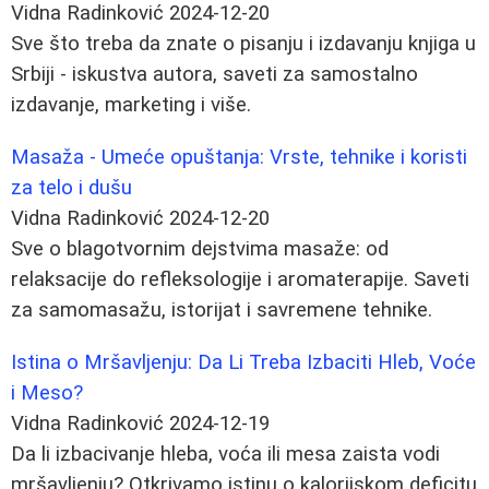
Vidna Radinković
2024-12-20
Sve što treba da znate o pisanju i izdavanju knjiga u
Srbiji - iskustva autora, saveti za samostalno
izdavanje, marketing i više.
Masaža - Umeće opuštanja: Vrste, tehnike i koristi
za telo i dušu
Vidna Radinković
2024-12-20
Sve o blagotvornim dejstvima masaže: od
relaksacije do refleksologije i aromaterapije. Saveti
za samomasažu, istorijat i savremene tehnike.
Istina o Mršavljenju: Da Li Treba Izbaciti Hleb, Voće
i Meso?
Vidna Radinković
2024-12-19
Da li izbacivanje hleba, voća ili mesa zaista vodi
mršavljenju? Otkrivamo istinu o kalorijskom deficitu