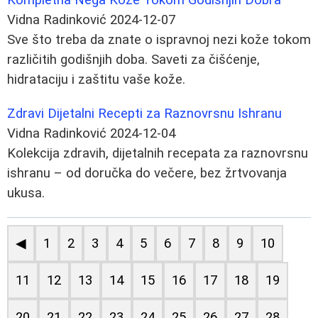
Vidna Radinković
2024-12-07
Sve što treba da znate o ispravnoj nezi kože tokom
različitih godišnjih doba. Saveti za čišćenje,
hidrataciju i zaštitu vaše kože.
Zdravi Dijetalni Recepti za Raznovrsnu Ishranu
Vidna Radinković
2024-12-04
Kolekcija zdravih, dijetalnih recepata za raznovrsnu
ishranu – od doručka do večere, bez žrtvovanja
ukusa.
◀
1
2
3
4
5
6
7
8
9
10
11
12
13
14
15
16
17
18
19
20
21
22
23
24
25
26
27
28