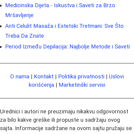
Medicinska Dijeta - Iskustva i Saveti za Brzo
Mršavljenje
Anti Celulit Masaža i Estetski Tretmani: Sve Što
Treba Da Znate
Period Između Depilacija: Najbolje Metode i Saveti
O nama
|
Kontakt
|
Politika privatnosti
|
Uslovi
korišćenja
|
Marketinški servisi
Urednici i autori ne preuzimaju nikakvu odgovornost
za bilo kakve greške ili propuste u sadržaju ovog
sajta. Informacije sadržane na ovom sajtu pružaju se