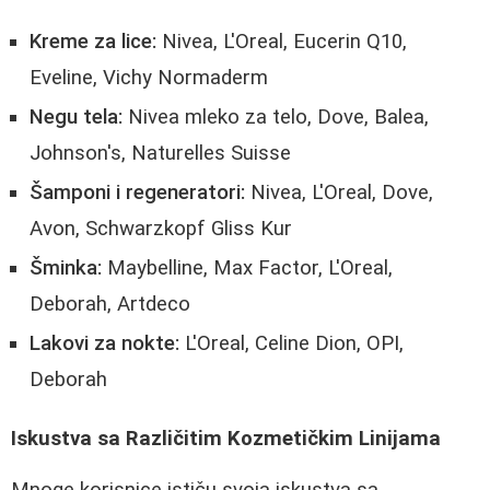
Kreme za lice:
Nivea, L'Oreal, Eucerin Q10,
Eveline, Vichy Normaderm
Negu tela:
Nivea mleko za telo, Dove, Balea,
Johnson's, Naturelles Suisse
Šamponi i regeneratori:
Nivea, L'Oreal, Dove,
Avon, Schwarzkopf Gliss Kur
Šminka:
Maybelline, Max Factor, L'Oreal,
Deborah, Artdeco
Lakovi za nokte:
L'Oreal, Celine Dion, OPI,
Deborah
Iskustva sa Različitim Kozmetičkim Linijama
Mnoge korisnice ističu svoja iskustva sa