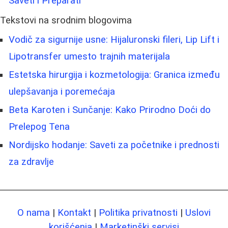
Saveti i Preparati
Tekstovi na srodnim blogovima
Vodič za sigurnije usne: Hijaluronski fileri, Lip Lift i
Lipotransfer umesto trajnih materijala
Estetska hirurgija i kozmetologija: Granica između
ulepšavanja i poremećaja
Beta Karoten i Sunčanje: Kako Prirodno Doći do
Prelepog Tena
Nordijsko hodanje: Saveti za početnike i prednosti
za zdravlje
O nama
|
Kontakt
|
Politika privatnosti
|
Uslovi
korišćenja
|
Marketinški servisi