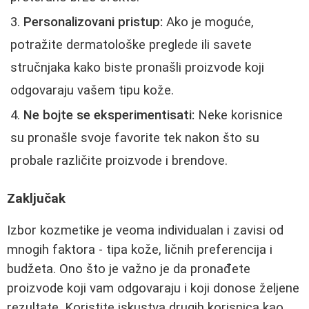
Personalizovani pristup:
Ako je moguće,
potražite dermatološke preglede ili savete
stručnjaka kako biste pronašli proizvode koji
odgovaraju vašem tipu kože.
Ne bojte se eksperimentisati:
Neke korisnice
su pronašle svoje favorite tek nakon što su
probale različite proizvode i brendove.
Zaključak
Izbor kozmetike je veoma individualan i zavisi od
mnogih faktora - tipa kože, ličnih preferencija i
budžeta. Ono što je važno je da pronađete
proizvode koji vam odgovaraju i koji donose željene
rezultate. Koristite iskustva drugih korisnica kao