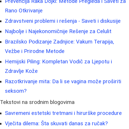
Prevencija Raka Dojki: Metode Pregleda i Saveti za
Rano Otkrivanje
Zdravstveni problemi i rešenja - Saveti i diskusije
Najbolje i Najekonomičnije Rešenje za Celulit
Brazilsko Podizanje Zadnjice: Vakum Terapija,
Vežbe i Prirodne Metode
Hemijski Piling: Kompletan Vodič za Ljepotu i
Zdravlje Kože
Razotkrivanje mita: Da li se vagina može proširiti
seksom?
Tekstovi na srodnim blogovima
Savremeni estetski tretmani i hirurške procedure
Vječita dilema: Šta skuvati danas za ručak?