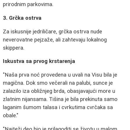
prirodnim parkovima.
3. Grčka ostrva
Za iskusnije jedriličare, grčka ostrva nude
neverovatne pejzaže, ali zahtevaju lokalnog
skippera.
Iskustva sa prvog krstarenja
"Naša prva noć provedena u uvali na Visu bila je
magična. Dok smo večerali na palubi, sunce je
zalazilo iza obližnjeg brda, obasjavajući more u
zlatnim nijansama. Tišina je bila prekinuta samo
laganim šumom talasa i cvrkutima cvrčaka sa
obale."
"Najteži deo bio je prilagoditi se životu u malom