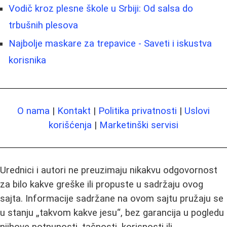
Vodič kroz plesne škole u Srbiji: Od salsa do
trbušnih plesova
Najbolje maskare za trepavice - Saveti i iskustva
korisnika
O nama
|
Kontakt
|
Politika privatnosti
|
Uslovi
korišćenja
|
Marketinški servisi
Urednici i autori ne preuzimaju nikakvu odgovornost
za bilo kakve greške ili propuste u sadržaju ovog
sajta. Informacije sadržane na ovom sajtu pružaju se
u stanju „takvom kakve jesu“, bez garancija u pogledu