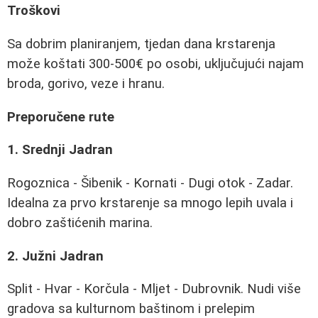
Troškovi
Sa dobrim planiranjem, tjedan dana krstarenja
može koštati 300-500€ po osobi, uključujući najam
broda, gorivo, veze i hranu.
Preporučene rute
1. Srednji Jadran
Rogoznica - Šibenik - Kornati - Dugi otok - Zadar.
Idealna za prvo krstarenje sa mnogo lepih uvala i
dobro zaštićenih marina.
2. Južni Jadran
Split - Hvar - Korčula - Mljet - Dubrovnik. Nudi više
gradova sa kulturnom baštinom i prelepim