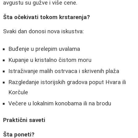
avgustu su gužve i više cene.
Šta očekivati tokom krstarenja?
Svaki dan donosi nova iskustva:
Buđenje u prelepim uvalama
Kupanje u kristalno čistom moru
Istraživanje malih ostrvaca i skrivenih plaža
Razgledanje istorijskih gradova poput Hvara ili
Korčule
Večere u lokalnim konobama ili na brodu
Praktični saveti
Šta poneti?