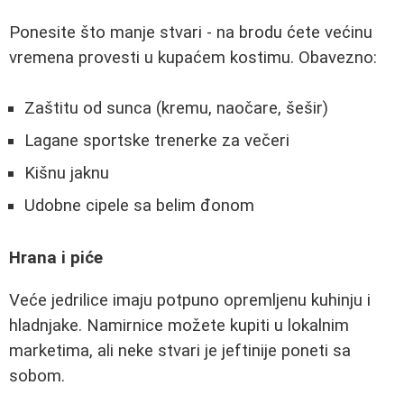
Ponesite što manje stvari - na brodu ćete većinu
vremena provesti u kupaćem kostimu. Obavezno:
Zaštitu od sunca (kremu, naočare, šešir)
Lagane sportske trenerke za večeri
Kišnu jaknu
Udobne cipele sa belim đonom
Hrana i piće
Veće jedrilice imaju potpuno opremljenu kuhinju i
hladnjake. Namirnice možete kupiti u lokalnim
marketima, ali neke stvari je jeftinije poneti sa
sobom.