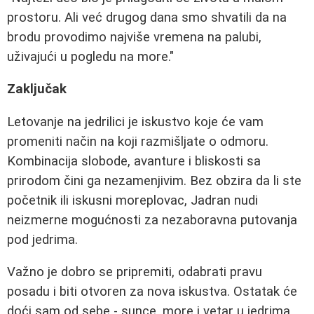
prostoru. Ali već drugog dana smo shvatili da na
brodu provodimo najviše vremena na palubi,
uživajući u pogledu na more."
Zaključak
Letovanje na jedrilici je iskustvo koje će vam
promeniti način na koji razmišljate o odmoru.
Kombinacija slobode, avanture i bliskosti sa
prirodom čini ga nezamenjivim. Bez obzira da li ste
početnik ili iskusni moreplovac, Jadran nudi
neizmerne mogućnosti za nezaboravna putovanja
pod jedrima.
Važno je dobro se pripremiti, odabrati pravu
posadu i biti otvoren za nova iskustva. Ostatak će
doći sam od sebe - sunce, more i vetar u jedrima