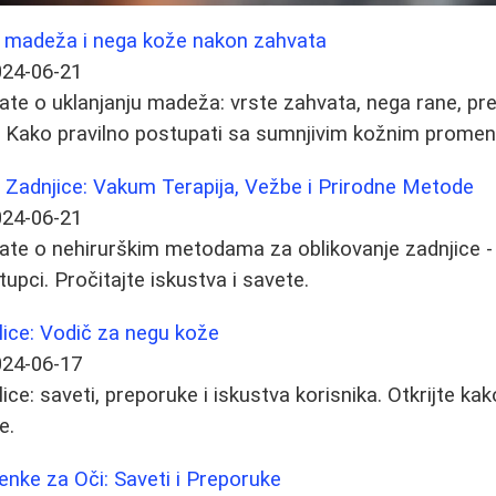
je madeža i nega kože nakon zahvata
024-06-21
ate o uklanjanju madeža: vrste zahvata, nega rane, prev
a. Kako pravilno postupati sa sumnjivim kožnim prome
 Zadnjice: Vakum Terapija, Vežbe i Prirodne Metode
024-06-21
ate o nehirurškim metodama za oblikovanje zadnjice - 
tupci. Pročitajte iskustva i savete.
a lice: Vodič za negu kože
024-06-17
 lice: saveti, preporuke i iskustva korisnika. Otkrijte ka
e.
enke za Oči: Saveti i Preporuke