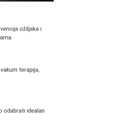
encija ožiljaka i
nama.
vakum terapija,
ko odabrati idealan