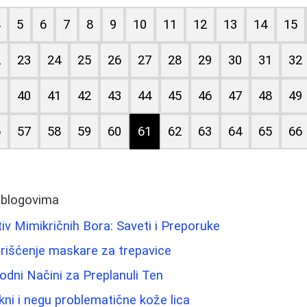
4
5
6
7
8
9
10
11
12
13
14
15
2
23
24
25
26
27
28
29
30
31
32
9
40
41
42
43
44
45
46
47
48
49
6
57
58
59
60
61
62
63
64
65
66
 blogovima
tiv Mimikričnih Bora: Saveti i Preporuke
korišćenje maskare za trepavice
rodni Načini za Preplanuli Ten
kni i negu problematične kože lica