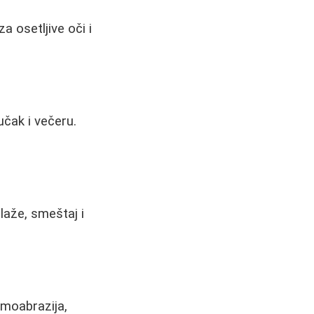
a osetljive oči i
učak i večeru.
laže, smeštaj i
rmoabrazija,