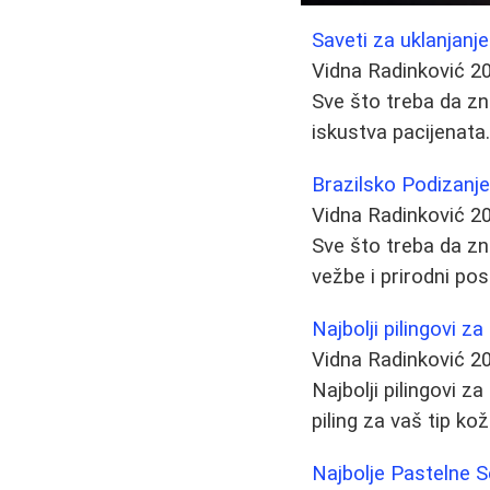
Saveti za uklanjan
Vidna Radinković
2
Sve što treba da zn
iskustva pacijenat
Brazilsko Podizanje
Vidna Radinković
2
Sve što treba da zn
vežbe i prirodni pos
Najbolji pilingovi z
Vidna Radinković
2
Najbolji pilingovi za
piling za vaš tip kož
Najbolje Pastelne S