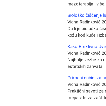
mezoterapija i više.
Biološko čišćenje li
Vidna Radinković
2
Da li je biološko č
kožu kod kuće i izbe
Kako Efektivno Uveć
Vidna Radinković
2
Najbolje vežbe za u
estetskih zahvata.
Prirodni načini za ne
Vidna Radinković
2
Praktični saveti za 
preparate za zaštitu