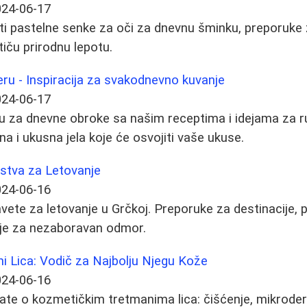
024-06-17
iti pastelne senke za oči za dnevnu šminku, preporuke z
stiču prirodnu lepotu.
čeru - Inspiracija za svakodnevno kuvanje
024-06-17
ju za dnevne obroke sa našim receptima i idejama za r
a i ukusna jela koje će osvojiti vaše ukuse.
kustva za Letovanje
024-06-16
vete za letovanje u Grčkoj. Preporuke za destinacije, p
ije za nezaboravan odmor.
i Lica: Vodič za Najbolju Njegu Kože
024-06-16
ate o kozmetičkim tretmanima lica: čišćenje, mikrode