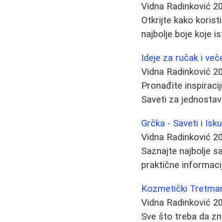
Vidna Radinković
2
Otkrijte kako korist
najbolje boje koje i
Ideje za ručak i ve
Vidna Radinković
2
Pronađite inspiraci
Saveti za jednostavn
Grčka - Saveti i Is
Vidna Radinković
2
Saznajte najbolje sa
praktične informac
Kozmetički Tretman
Vidna Radinković
2
Sve što treba da zn