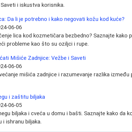
 Saveti i iskustva korisnika.
ca: Da li je potrebno i kako negovati kožu kod kuće?
024-06-06
išćenje lica kod kozmetičara bezbedno? Saznajte kako p
ći probleme kao što su oziljci i rupe.
ati Mišiće Zadnjice: Vežbe i Saveti
024-06-06
većanje mišića zadnjice i razumevanje razlika između 
gu i zaštitu biljaka
024-06-05
negu biljaka i cveća u domu i bašti. Saznajte kako da ko
 i ishranu biljaka.