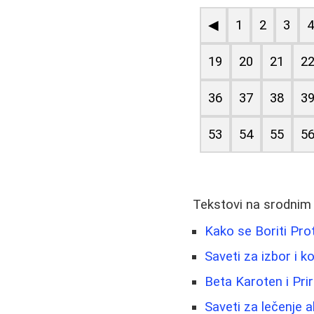
◀
1
2
3
19
20
21
2
36
37
38
3
53
54
55
5
Tekstovi na srodnim
Kako se Boriti Pro
Saveti za izbor i 
Beta Karoten i Pri
Saveti za lečenje a