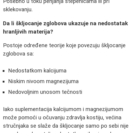
Posebno u toku penjanja stepenicama ili pri
sklekovanju.
Da li škljocanje zglobova ukazuje na nedostatak
hranljivih materija?
Postoje određene teorije koje povezuju škljocanje
zglobova sa:
Nedostatkom kalcijuma
Niskim nivoom magnezijuma
Nedovoljnim unosom tečnosti
Iako suplementacija kalcijumom i magnezijumom
može pomoći u očuvanju zdravlja kostiju, većina
stručnjaka se slaže da škljocanje samo po sebi nije