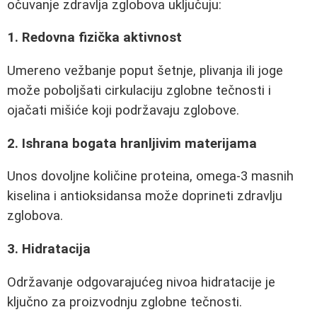
očuvanje zdravlja zglobova uključuju:
1. Redovna fizička aktivnost
Umereno vežbanje poput šetnje, plivanja ili joge
može poboljšati cirkulaciju zglobne tečnosti i
ojačati mišiće koji podržavaju zglobove.
2. Ishrana bogata hranljivim materijama
Unos dovoljne količine proteina, omega-3 masnih
kiselina i antioksidansa može doprineti zdravlju
zglobova.
3. Hidratacija
Održavanje odgovarajućeg nivoa hidratacije je
ključno za proizvodnju zglobne tečnosti.