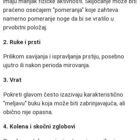
imaju manjak fizičke aktivnosti. Škljocanje može biti
praćeno osećajem "pomeranja" koje zahteva
namerno pomeranje noge da bi se vratilo u
prvobitni položaj.
2. Ruke i prsti
Prilikom savijanja i ispravljanja prstiju, posebno
ujutro ili nakon perioda mirovanja.
3. Vrat
Pokreti glavom često izazivaju karakteristično
"meljavu" buku koja može biti zabrinjavajuća, ali
obično nije opasna.
4. Kolena i skočni zglobovi