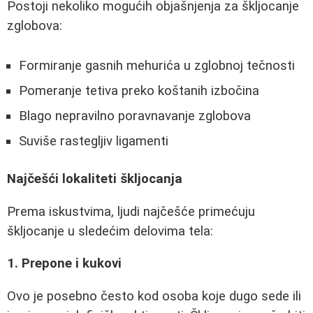
Postoji nekoliko mogućih objašnjenja za škljocanje
zglobova:
Formiranje gasnih mehurića u zglobnoj tečnosti
Pomeranje tetiva preko koštanih izbočina
Blago nepravilno poravnavanje zglobova
Suviše rastegljiv ligamenti
Najčešći lokaliteti škljocanja
Prema iskustvima, ljudi najčešće primećuju
škljocanje u sledećim delovima tela:
1. Prepone i kukovi
Ovo je posebno često kod osoba koje dugo sede ili