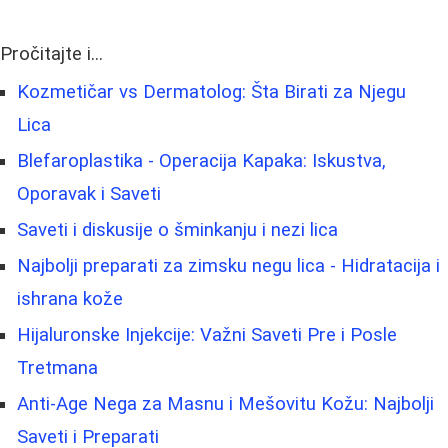
Pročitajte i...
Kozmetičar vs Dermatolog: Šta Birati za Njegu
Lica
Blefaroplastika - Operacija Kapaka: Iskustva,
Oporavak i Saveti
Saveti i diskusije o šminkanju i nezi lica
Najbolji preparati za zimsku negu lica - Hidratacija i
ishrana kože
Hijaluronske Injekcije: Važni Saveti Pre i Posle
Tretmana
Anti-Age Nega za Masnu i Mešovitu Kožu: Najbolji
Saveti i Preparati