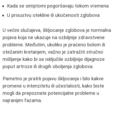
Kada se simptomi pogoršavaju tokom vremena
U prisustvu otekline ili ukočenosti zglobova
U većini slučajeva, škljocanje zglobova je normalna
pojava koja ne ukazuje na ozbiljnije zdravstvene
probleme. Međutim, ukoliko je praćeno bolom ili
otežanim kretanjem, važno je zatražiti stručno
mišljenje kako bi se isključile ozbiljnije dijagnoze
poput artroze ili drugih oboljenja zglobova.
Pametno je pratiti pojavu škljocanja i bilo kakve
promene u intenzitetu ili učestalosti, kako biste
mogli da prepoznate potencijalne probleme u
najranijim fazama.