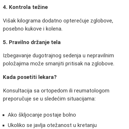
4. Kontrola težine
Višak kilograma dodatno opterećuje zglobove,
posebno kukove i kolena.
5. Pravilno držanje tela
Izbegavanje dugotrajnog sedenja u nepravilnim
položajima može smanjiti pritisak na zglobove.
Kada posetiti lekara?
Konsultacija sa ortopedom ili reumatologom
preporučuje se u sledećim situacijama:
Ako škljocanje postaje bolno
Ukoliko se javlja otežanost u kretanju