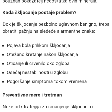
pouzdan pokazatelj nedostatka ovih minerala.
Kada škljocanje postaje problem?
Dok je škljocanje bezbolno uglavnom benigno, treba
obratiti pažnju na sledeće alarmantne znake:
Pojava bola prilikom škljocanja
Otežano kretanje nakon škljocanja
Oticanje ili crvenilo oko zgloba
Osećaj nestabilnosti u zglobu
Pogoršanje simptoma tokom vremena
Preventivne mere i tretman
Neke od strategija za smanjenje škljocanja i