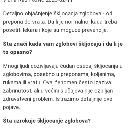
Detaljno objašnjenje škljocanja zglobova - od
prepona do vrata. Da li je normalno, kada treba
posetiti lekara i koje su moguće prevencije.
Šta znači kada vam zglobovi škljocaju i da li je
to opasno?
Mnogi ljudi doživljavaju čudan osećaj škljocanja u
zglobovima, posebno u preponama, koljenima,
rukama ili vratu. Ovaj fenomen često izaziva
zabrinutost, ali u većini slučajeva nije ozbiljan
zdravstveni problem. Istražimo detaljnije ove
pojave.
Šta uzrokuje škljocanje zglobova?