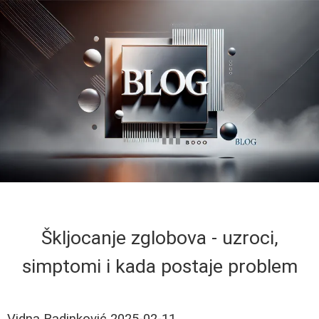
Škljocanje zglobova - uzroci,
simptomi i kada postaje problem
Vidna Radinković
2025-02-11