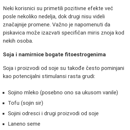
Neki korisnici su primetili pozitivne efekte već
posle nekoliko nedelja, dok drugi nisu videli
značajnije promene. Važno je napomenuti da
piskavica može izazvati specifičan miris znoja kod
nekih osoba.
Soja i namirnice bogate fitoestrogenima
Soja i proizvodi od soje su takođe često pominjani
kao potencijalni stimulansi rasta grudi:
Sojino mleko (posebno ono sa ukusom vanile)
Tofu (sojin sir)
Sojini odresci i drugi proizvodi od soje
Laneno seme