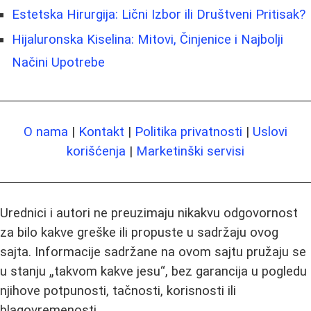
Estetska Hirurgija: Lični Izbor ili Društveni Pritisak?
Hijaluronska Kiselina: Mitovi, Činjenice i Najbolji
Načini Upotrebe
O nama
|
Kontakt
|
Politika privatnosti
|
Uslovi
korišćenja
|
Marketinški servisi
Urednici i autori ne preuzimaju nikakvu odgovornost
za bilo kakve greške ili propuste u sadržaju ovog
sajta. Informacije sadržane na ovom sajtu pružaju se
u stanju „takvom kakve jesu“, bez garancija u pogledu
njihove potpunosti, tačnosti, korisnosti ili
blagovremenosti.