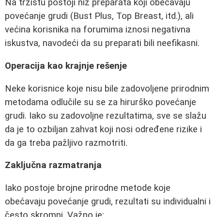
Na tržištu postoji niz preparata koji obećavaju
povećanje grudi (Bust Plus, Top Breast, itd.), ali
većina korisnika na forumima iznosi negativna
iskustva, navodeći da su preparati bili neefikasni.
Operacija kao krajnje rešenje
Neke korisnice koje nisu bile zadovoljene prirodnim
metodama odlučile su se za hirurško povećanje
grudi. Iako su zadovoljne rezultatima, sve se slažu
da je to ozbiljan zahvat koji nosi određene rizike i
da ga treba pažljivo razmotriti.
Zaključna razmatranja
Iako postoje brojne prirodne metode koje
obećavaju povećanje grudi, rezultati su individualni i
često skromni. Važno je: