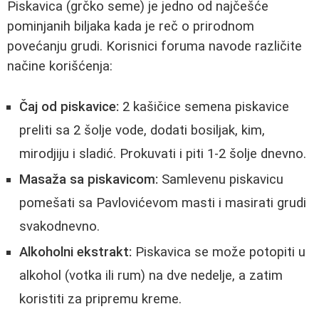
Piskavica (grčko seme) je jedno od najčešće
pominjanih biljaka kada je reč o prirodnom
povećanju grudi. Korisnici foruma navode različite
načine korišćenja:
Čaj od piskavice:
2 kašičice semena piskavice
preliti sa 2 šolje vode, dodati bosiljak, kim,
mirodjiju i sladić. Prokuvati i piti 1-2 šolje dnevno.
Masaža sa piskavicom:
Samlevenu piskavicu
pomešati sa Pavlovićevom masti i masirati grudi
svakodnevno.
Alkoholni ekstrakt:
Piskavica se može potopiti u
alkohol (votka ili rum) na dve nedelje, a zatim
koristiti za pripremu kreme.