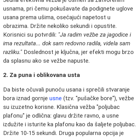
usnama, pri čemu pokušavate da podignete uglove
usana prema ušima, osećajući napetost u
obrazima. Držite nekoliko sekundi i opustite.
Korisnici su potvrdili:
"Ja radim vežbe za jagodice i
ima rezultata... dok sam redovno radila, videla sam
razliku."
Doslednost je ključna, jer efekti mogu brzo
da splasnu ako se vežbe napuste.
2. Za puna i oblikovana usta
Da biste očuvali punoću usana i sprečili stvaranje
bora iznad gornje
usne
(tzv. "pušačke bore"), vežbe
su izuzetno korisne. Klasična vežba "poljubac
plafonu" je odlična: glavu držite ravno, a usne
izdužite i isturite ka plafonu kao da šaljete poljubac.
Držite 10-15 sekundi. Druga popularna opcija je