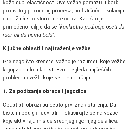
koža gubi elastičnost. Ove vežbe pomažu u borbi
protiv tog prirodnog procesa, podstičući cirkulaciju
i podižući strukturu lica iznutra. Kao što je
primećeno, cilj je da se
"konkretno područje oseti da
radi, ali da nema bola"
.
Ključne oblasti i najtraženije vežbe
Pre nego što krenete, važno je razumeti koje vežbe
kojoj zoni idu u korist. Evo pregleda najčešćih
problema i vežbi koje se preporučuju.
1. Za podizanje obraza i jagodica
Opustišti obrazi su često prvi znak starenja. Da
biste ih podigli i učvrstili, fokusirajte se na vežbe
koje aktiviraju mišiće srednjeg i gornjeg dela lica.
Jedna efektivna vežba je osmeh sa zatvorenim