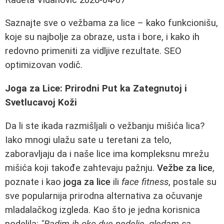
Saznajte sve o vežbama za lice – kako funkcionišu,
koje su najbolje za obraze, usta i bore, i kako ih
redovno primeniti za vidljive rezultate. SEO
optimizovan vodič.
Joga za Lice: Prirodni Put ka Zategnutoj i
Svetlucavoj Koži
Da li ste ikada razmišljali o vežbanju mišića lica?
Iako mnogi ulažu sate u teretani za telo,
zaboravljaju da i naše lice ima kompleksnu mrežu
mišića koji takođe zahtevaju pažnju.
Vežbe za lice
,
poznate i kao
joga za lice
ili
face fitness
, postale su
sve popularnija prirodna alternativa za očuvanje
mladalačkog izgleda. Kao što je jedna korisnica
podelila:
"Radim ih oko dve nedelje, gledam sa