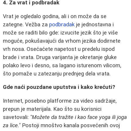
4. Za vrat i podbradak
Vrat je ogledalo godina, ali i on može da se
zategne. Vežba za
podbradak
je jednostavna i
može se raditi bilo gde: izvucite jezik što je više
moguće, pokušavajući da vrhom jezika dodirnete
vrh nosa. Osećaćete napetost u predelu ispod
brade i vrata. Druga varijanta je okretanje gluke
polako levo i desno, sa lagano isturenom vilicom,
što pomaže u zatezanju prednjeg dela vrata.
Gde naći pouzdane uputstva i kako krećuti?
Internet, posebno platforme za video sadržaje,
prepun je materijala. Kao što su korisnici
savetovali:
"Možete da tražite i kao face yoga ili joga
za lice."
Postoji mnoštvo kanala posvećenih ovoj