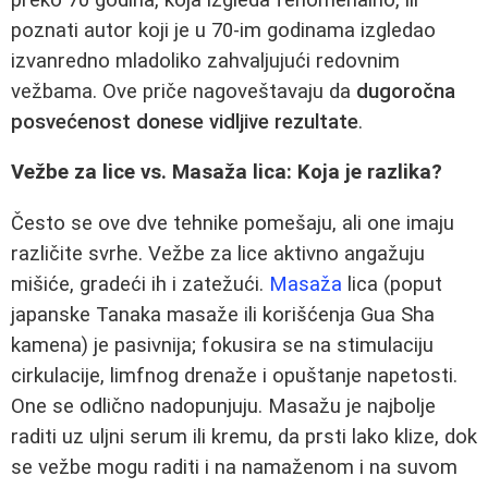
poznati autor koji je u 70-im godinama izgledao
izvanredno mladoliko zahvaljujući redovnim
vežbama. Ove priče nagoveštavaju da
dugoročna
posvećenost donese vidljive rezultate
.
Vežbe za lice vs. Masaža lica: Koja je razlika?
Često se ove dve tehnike pomešaju, ali one imaju
različite svrhe. Vežbe za lice aktivno angažuju
mišiće, gradeći ih i zatežući.
Masaža
lica (poput
japanske Tanaka masaže ili korišćenja Gua Sha
kamena) je pasivnija; fokusira se na stimulaciju
cirkulacije, limfnog drenaže i opuštanje napetosti.
One se odlično nadopunjuju. Masažu je najbolje
raditi uz uljni serum ili kremu, da prsti lako klize, dok
se vežbe mogu raditi i na namaženom i na suvom