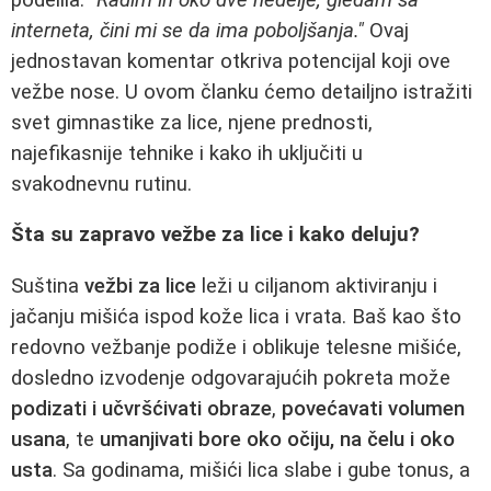
interneta, čini mi se da ima poboljšanja."
Ovaj
jednostavan komentar otkriva potencijal koji ove
vežbe nose. U ovom članku ćemo detailjno istražiti
svet gimnastike za lice, njene prednosti,
najefikasnije tehnike i kako ih uključiti u
svakodnevnu rutinu.
Šta su zapravo vežbe za lice i kako deluju?
Suština
vežbi za lice
leži u ciljanom aktiviranju i
jačanju mišića ispod kože lica i vrata. Baš kao što
redovno vežbanje podiže i oblikuje telesne mišiće,
dosledno izvodenje odgovarajućih pokreta može
podizati i učvršćivati obraze
,
povećavati volumen
usana
, te
umanjivati bore oko očiju, na čelu i oko
usta
. Sa godinama, mišići lica slabe i gube tonus, a