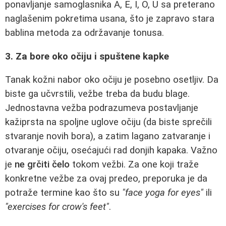
ponavljanje samoglasnika A, E, I, O, U sa preterano
naglašenim pokretima usana, što je zapravo stara
bablina metoda za održavanje tonusa.
3. Za bore oko očiju i spuštene kapke
Tanak kožni nabor oko očiju je posebno osetljiv. Da
biste ga učvrstili, vežbe treba da budu blage.
Jednostavna vežba podrazumeva postavljanje
kažiprsta na spoljne uglove očiju (da biste sprečili
stvaranje novih bora), a zatim lagano zatvaranje i
otvaranje očiju, osećajući rad donjih kapaka. Važno
je
ne grčiti čelo
tokom vežbi. Za one koji traže
konkretne vežbe za ovaj predeo, preporuka je da
potraže termine kao što su
"face yoga for eyes"
ili
"exercises for crow's feet"
.