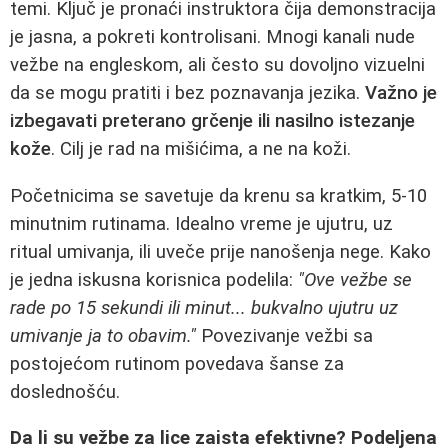
temi. Ključ je pronaći instruktora čija demonstracija
je jasna, a pokreti kontrolisani. Mnogi kanali nude
vežbe na engleskom, ali često su dovoljno vizuelni
da se mogu pratiti i bez poznavanja jezika.
Važno je
izbegavati preterano grčenje ili nasilno istezanje
kože
. Cilj je rad na mišićima, a ne na koži.
Početnicima se savetuje da krenu sa kratkim, 5-10
minutnim rutinama. Idealno vreme je ujutru, uz
ritual umivanja, ili uveče prije nanošenja nege. Kako
je jedna iskusna korisnica podelila:
"Ove vežbe se
rade po 15 sekundi ili minut... bukvalno ujutru uz
umivanje ja to obavim."
Povezivanje vežbi sa
postojećom rutinom povedava šanse za
doslednošću.
Da li su vežbe za lice zaista efektivne? Podeljena