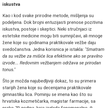
iskustva
Kao i kod svake prirodne metode, mišljenja su
podeljena. Dok brojni entuzijasti prenose pozitivna
iskustva, postoje i skeptici. Neki stručnjaci iz
estetske medicine mogu biti sumnjičavi, ali mnoge
žene koje su godinama praktikovale vežbe daju
svedočanstva. Jedna korisnica je istakla:
"Smatram
da su vežbe za mišiće lica efektivne ako se pravilno
izvode... Redovnim vežbanjem održava se prirodan
tonus."
Što je možda najubedljiviji dokaz, to su primera
starijih žena koje su decenijama praktikovale
gimnastiku lica. Pominju se imena kao što su
hrvatska kozmetičarka, magistar farmacije, sa
preko 70 godina, koja izgleda fenomenalno, ili