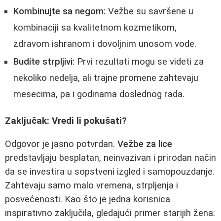
Kombinujte sa negom:
Vežbe su savršene u
kombinaciji sa kvalitetnom kozmetikom,
zdravom ishranom i dovoljnim unosom vode.
Budite strpljivi:
Prvi rezultati mogu se videti za
nekoliko nedelja, ali trajne promene zahtevaju
mesecima, pa i godinama doslednog rada.
Zaključak: Vredi li pokušati?
Odgovor je jasno potvrdan.
Vežbe za lice
predstavljaju besplatan, neinvazivan i prirodan način
da se investira u sopstveni izgled i samopouzdanje.
Zahtevaju samo malo vremena, strpljenja i
posvećenosti. Kao što je jedna korisnica
inspirativno zaključila, gledajući primer starijih žena: