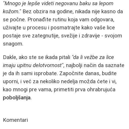
"Mnogo je lepše videti negovanu baku sa lepom
kožom."
Bez obzira na godine, nikada nije kasno da
se počne. Pronađite rutinu koja vam odgovara,
uživajte u procesu i posmatrajte kako vaše lice
postaje sve zategnutije, svežije i zdravije - svojom
snagom.
Dakle, ako ste se ikada pitali
"da li vežbe za lice
imaju upitnu delotvornost"
, najbolji način da saznate
je da ih sami isprobate. Započnite danas, budite
uporni, i već za nekoliko nedelja možda ćete i vi,
kao mnogi pre vama, primetiti prva ohrabrujuća
poboljšanja
.
Komentari