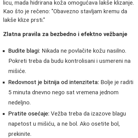
licu, mada hidrirana koža omogućava lakše klizanje.
Kao što je rečeno: "Obavezno stavljam kremu da
lakše klize prsti."
Zlatna pravila za bezbedno i efektno vežbanje
Budite blagi:
Nikada ne povlačite kožu nasilno.
Pokreti treba da budu kontrolisani i usmereni na
mišiće.
Redovnost je bitnija od intenziteta:
Bolje je raditi
5 minuta dnevno nego sat vremena jednom
nedeljno.
Pratite osećaje:
Vežba treba da izazove blagu
napetost u mišiću, a ne bol. Ako osetite bol,
prekinite.