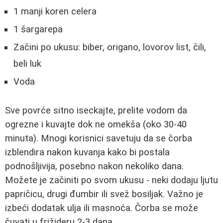
1 manji koren celera
1 šargarepa
Začini po ukusu: biber, origano, lovorov list, čili,
beli luk
Voda
Sve povrće sitno iseckajte, prelite vodom da
ogrezne i kuvajte dok ne omekša (oko 30-40
minuta). Mnogi korisnici savetuju da se čorba
izblendira nakon kuvanja kako bi postala
podnošljivija, posebno nakon nekoliko dana.
Možete je začiniti po svom ukusu - neki dodaju ljutu
papričicu, drugi đumbir ili svež bosiljak. Važno je
izbeći dodatak ulja ili masnoća. Čorba se može
čuvati u frižideru 2-3 dana.