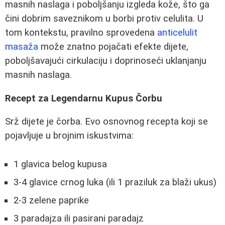
masnih naslaga i poboljšanju izgleda kože, što ga
čini dobrim saveznikom u borbi protiv celulita. U
tom kontekstu, pravilno sprovedena
anticelulit
masaža
može znatno pojačati efekte dijete,
poboljšavajući cirkulaciju i doprinoseći uklanjanju
masnih naslaga.
Recept za Legendarnu Kupus Čorbu
Srž dijete je čorba. Evo osnovnog recepta koji se
pojavljuje u brojnim iskustvima:
1 glavica belog kupusa
3-4 glavice crnog luka (ili 1 praziluk za blaži ukus)
2-3 zelene paprike
3 paradajza ili pasirani paradajz