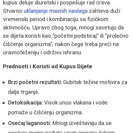
kupus deluje diuretski i pospešuje rad creva.
Stvarno
uklanjanje masnih naslaga
zahteva duži
vremenski period i kombinaciju sa fizičkom
aktivnošću. Upravo zbog toga, mnogi savetuju da
se dijeta koristi kao "početni podsticaj" ili "prolećno
čišćenje organizma", nakon čega treba preći na
uravnoteženiju i održivu ishranu.
Prednosti i Koristi od Kupus Dijete
Brzi početni rezultati:
Gubitak težine motivira za
dalje trganje.
Detoksikacija:
Visok unos vlakana i vode
pomaže u čišćenju organizma.
Osećaj laganosti:
Mnogi izveštavaju da se