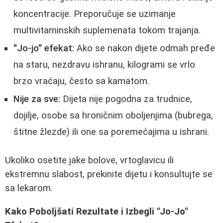
koncentracije. Preporučuje se uzimanje
multivitaminskih suplemenata tokom trajanja.
"Jo-jo" efekat:
Ako se nakon dijete odmah pređe
na staru, nezdravu ishranu, kilogrami se vrlo
brzo vraćaju, često sa kamatom.
Nije za sve:
Dijeta nije pogodna za trudnice,
dojilje, osobe sa hroničnim oboljenjima (bubrega,
štitne žlezde) ili one sa poremećajima u ishrani.
Ukoliko osetite jake bolove, vrtoglavicu ili
ekstremnu slabost, prekinite dijetu i konsultujte se
sa lekarom.
Kako Poboljšati Rezultate i Izbegli "Jo-Jo"