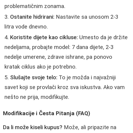
problematičnim zonama.
Ostanite hidrirani:
Nastavite sa unosom 2-3
litra vode dnevno.
Koristite dijete kao cikluse:
Umesto da je držite
nedeljama, probajte model: 7 dana dijete, 2-3
nedelje umerene, zdrave ishrane, pa ponovo
kratak ciklus ako je potrebno.
Slušajte svoje telo:
To je možda i najvažniji
savet koji se provlači kroz sva iskustva. Ako vam
nešto ne prija, modifikujte.
Modifikacije i Česta Pitanja (FAQ)
Da li može kiseli kupus?
Može, ali pripazite na