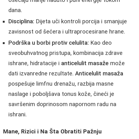
osećaju manje naduto i puni energije tokom
dana.
Disciplina:
Dijeta uči kontroli porcija i smanjuje
zavisnost od šećera i ultraprocesirane hrane.
Podrška u borbi protiv celulita:
Kao deo
sveobuhvatnog pristupa, kombinacija zdrave
ishrane, hidratacije i
anticelulit masaže
može
dati izvanredne rezultate.
Anticelulit masaža
pospešuje limfnu drenažu, razbija masne
naslage i poboljšava tonus kože, čineći je
savršenim doprinosom napornom radu na
ishrani.
Mane, Rizici i Na Šta Obratiti Pažnju