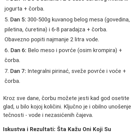
jogurta + čorba.
Dan 5:
300-500g kuvanog belog mesa (govedina,
piletina, ćuretina) i 6-8 paradajza + čorba.
Obavezno popiti najmanje 2 litra vode.
Dan 6:
Belo meso i povrće (osim krompira) +
čorba.
Dan 7:
Integralni pirinać, sveže povrće i voće +
čorba.
Kroz sve dane, čorbu možete jesti kad god osetite
glad, u bilo kojoj količini. Ključno je i obilno unošenje
tečnosti - vode i nezasićenih čajeva.
Iskustva i Rezultati: Šta Kažu Oni Koji Su