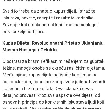
Sve što treba da znate o kupus dijeti. Istražite
iskustva, savete, recepte i rezultate korisnika.
Saznajte kako efikasno ukloniti masne naslage i
postići željenu figuru.
Kupus Dijeta: Revolucionarni Pristup Uklanjanju
Masnih Naslaga i Celulita
U potrazi za brzim i efikasnim rešenjem za gubitak
težine, mnoge osobe se okreću različitim dijetama.
Među njima, kupus dijeta se ističe kao jedna od
najpopularnijih, posebno zbog svoje jednostavnosti
i obećanja brzih rezultata. Ovaj članak će vas
detaljno provesti kroz sve aspekte ove dijete, od
osnovnih principa do konkretnih iskustava ljudi koji
su je probali. Ako tražite način da
uklonite masne