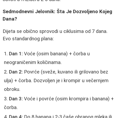
Sedmodnevni Jelovnik: Šta Je Dozvoljeno Kojeg
Dana?
Dijeta se obično sprovodi u ciklusima od 7 dana.
Evo standardnog plana:
Dan 1:
Voće (osim banana) + čorba u
neograničenim količinama.
Dan 2:
Povrće (sveže, kuvano ili grilovano bez
ulja) + čorba. Dozvoljen je i krompir u večernjem
obroku.
Dan 3:
Voće i povrće (osim krompira i banana) +
čorba.
Dan 4:
Do 8 banana i 2-3 čaše obranog mleka ili