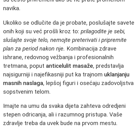
navika.
Ukoliko se odlučite da je probate, poslušajte savete
onih koji su već prošli kroz to:
prilagodite je sebi,
slušajte svoje telo, nemojte preterivati i pripremite
plan za period nakon nje.
Kombinacija zdrave
ishrane, redovnog vežbanja i profesionalnih
tretmana, poput
anticelulit masaže
, predstavlja
najsigurniji i najefikasniji put ka trajnom
uklanjanju
masnih naslaga
, lepšoj figuri i osećaju zadovoljstva
sopstvenim telom.
Imajte na umu da svaka dijeta zahteva odredjeni
stepen odricanja, ali i razumnog pristupa. Vaše
zdravlje treba da uvek bude na prvom mestu.