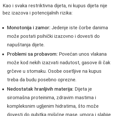
Kao i svaka restriktivna dijeta, ni kupus dijeta nije
bez izazova i potencijalnih rizika:
Monotonija i zamor:
Jedenje iste čorbe danima
može postati psihički izazovno i dovesti do
napuštanja dijete.
Problemi sa probavom:
Povećan unos vlakana
može kod nekih izazvati nadutost, gasove ili čak
grčeve u stomaku. Osobe osetljive na kupus
treba da budu posebno oprezne.
Nedostatak hranljivih materija:
Dijeta je
siromašna proteinima, zdravim mastima i
kompleksnim ugljenim hidratima, što može
dovesti do gubitka mišićne mase, umora i slabije