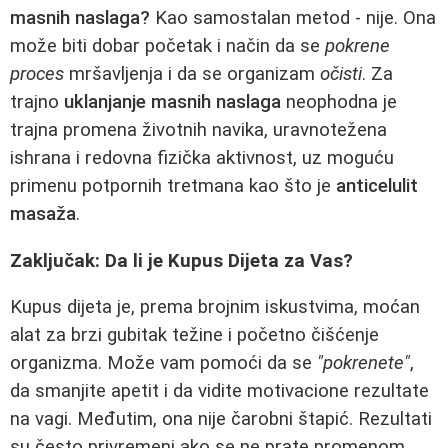
masnih naslaga
?
Kao samostalan metod - nije. Ona
može biti dobar početak i način da se
pokrene
proces
mršavljenja i da se organizam
očisti
. Za
trajno
uklanjanje masnih naslaga
neophodna je
trajna promena životnih navika, uravnotežena
ishrana i redovna fizička aktivnost, uz moguću
primenu potpornih tretmana kao što je
anticelulit
masaža
.
Zaključak: Da li je Kupus Dijeta za Vas?
Kupus dijeta je, prema brojnim iskustvima, moćan
alat za brzi gubitak težine i početno čišćenje
organizma. Može vam pomoći da se
"pokrenete"
,
da smanjite apetit i da vidite motivacione rezultate
na vagi. Međutim, ona nije čarobni štapić. Rezultati
su često privremeni ako se ne prate promenom