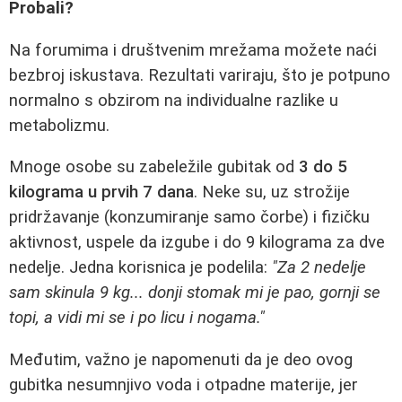
Probali?
Na forumima i društvenim mrežama možete naći
bezbroj iskustava. Rezultati variraju, što je potpuno
normalno s obzirom na individualne razlike u
metabolizmu.
Mnoge osobe su zabeležile gubitak od
3 do 5
kilograma u prvih 7 dana
. Neke su, uz strožije
pridržavanje (konzumiranje samo čorbe) i fizičku
aktivnost, uspele da izgube i do 9 kilograma za dve
nedelje. Jedna korisnica je podelila:
"Za 2 nedelje
sam skinula 9 kg... donji stomak mi je pao, gornji se
topi, a vidi mi se i po licu i nogama."
Međutim, važno je napomenuti da je deo ovog
gubitka nesumnjivo voda i otpadne materije, jer