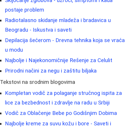
Škljocanje zglobova - uzroci, simptomi i kada
postaje problem
Radiotalasno skidanje mladeža i bradavica u
Beogradu - Iskustva i saveti
Depilacija šećerom - Drevna tehnika koja se vraća
u modu
Najbolje i Najekonomičnije Rešenje za Celulit
Prirodni načini za negu i zaštitu biljaka
Tekstovi na srodnim blogovima
Kompletan vodič za polaganje stručnog ispita za
lice za bezbednost i zdravlje na radu u Srbiji
Vodič za Oblačenje Bebe po Godišnjim Dobima
Najbolje kreme za suvu kožu i bore - Saveti i