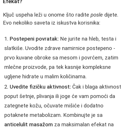
Efekat?
Ključ uspeha leži u onome što radite
posle
dijete.
Evo nekoliko saveta iz iskustva korisnika:
Postepeni povratak:
Ne jurite na hleb, testa i
slatkiše. Uvodite zdrave namirnice postepeno -
prvo kuvane obroke sa mesom i povrćem, zatim
mlečne proizvode, pa tek kasnije kompleksne
ugljene hidrate u malim količinama.
Uvedite fizičku aktivnost:
Čak i blaga aktivnost
poput šetnje, plivanja ili joge će vam pomoći da
zategnete kožu, očuvate mišiće i dodatno
potaknete metabolizam. Kombinujte je sa
anticelulit masažom
za maksimalan efekat na