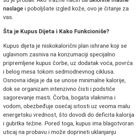
naslage
i poboljšate izgled kože, ovo je čitanje za
vas.
Šta je Kupus Dijeta i Kako Funkcioniše?
Kupus dijeta je niskokalorični plan ishrane koji se
uglavnom zasniva na konzumaciji specijalno
pripremljene kupus čorbe, uz dodatak voća, povrća
i belog mesa tokom sedmodnevnog ciklusa.
Osnovna ideja je da se unose minimalne kalorije,
dok se organizam intenzivno čisti i podstiče
sagorevanje masti. Čorba, bogata vlaknima i
vodom, obezbeđuje osećaj sitosti uz veoma malu
energetsku vrednost, što dovodi do deficita kalorija
i gubitka težine. Pored toga, kupus ima blagotvoran
uticaj na probavu i može doprineti uklanjanju