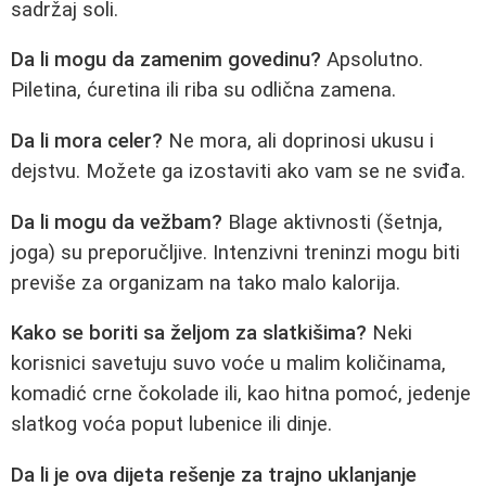
sadržaj soli.
Da li mogu da zamenim govedinu?
Apsolutno.
Piletina, ćuretina ili riba su odlična zamena.
Da li mora celer?
Ne mora, ali doprinosi ukusu i
dejstvu. Možete ga izostaviti ako vam se ne sviđa.
Da li mogu da vežbam?
Blage aktivnosti (šetnja,
joga) su preporučljive. Intenzivni treninzi mogu biti
previše za organizam na tako malo kalorija.
Kako se boriti sa željom za slatkišima?
Neki
korisnici savetuju suvo voće u malim količinama,
komadić crne čokolade ili, kao hitna pomoć, jedenje
slatkog voća poput lubenice ili dinje.
Da li je ova dijeta rešenje za trajno
uklanjanje