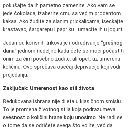
pokušajte da ih pametno zamenite. Ako vam se
jede čokolada, izaberite crnu sa većim procentom
kakaa. Ako žudite za slanim grickalicama, iseckajte
krastavac, šargarepu i papriku i umacite ih u jogurt.
Jedan od korisnih trikova je i određivanje
"grešnog
dana"
jednom nedeljno kada ćete se moći počastiti
onim za čim posebno žudite, ali opet, uz umerenu
količinu. Ovo sprečava osećaj deprivacije koji vodi
prejedanju.
Zaključak: Umerenost kao stil života
Redukovana ishrana nije dijeta u klasičnom smislu.
To je promena životnog stila koja podrazumeva
svesnost o količini hrane koju unosimo
. Ne radi se
o tome da se odričete svega što volite, već da