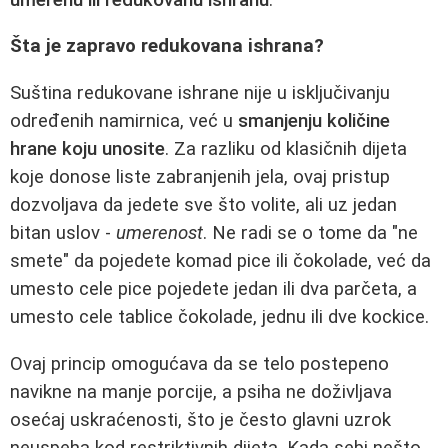
Šta je zapravo redukovana ishrana?
Suština redukovane ishrane nije u isključivanju
određenih namirnica, već u
smanjenju količine
hrane koju unosite
. Za razliku od klasičnih dijeta
koje donose liste zabranjenih jela, ovaj pristup
dozvoljava da jedete sve što volite, ali uz jedan
bitan uslov -
umerenost
. Ne radi se o tome da "ne
smete" da pojedete komad pice ili čokolade, već da
umesto cele pice pojedete jedan ili dva parčeta, a
umesto cele tablice čokolade, jednu ili dve kockice.
Ovaj princip omogućava da se telo postepeno
navikne na manje porcije, a psiha ne doživljava
osećaj uskraćenosti, što je često glavni uzrok
neuspeha kod restriktivnih dijeta. Kada sebi nešto