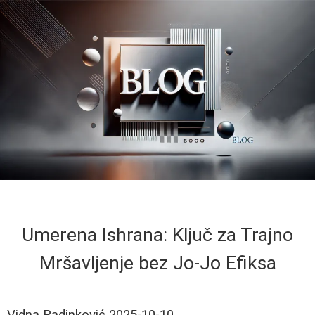
Umerena Ishrana: Ključ za Trajno
Mršavljenje bez Jo-Jo Efiksa
Vidna Radinković
2025-10-10