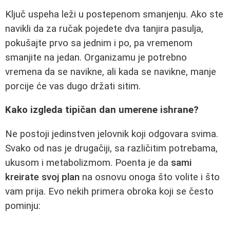
Ključ uspeha leži u postepenom smanjenju. Ako ste
navikli da za ručak pojedete dva tanjira pasulja,
pokušajte prvo sa jednim i po, pa vremenom
smanjite na jedan. Organizamu je potrebno
vremena da se navikne, ali kada se navikne, manje
porcije će vas dugo držati sitim.
Kako izgleda tipičan dan umerene ishrane?
Ne postoji jedinstven jelovnik koji odgovara svima.
Svako od nas je drugačiji, sa različitim potrebama,
ukusom i metabolizmom. Poenta je da
sami
kreirate svoj plan
na osnovu onoga što volite i što
vam prija. Evo nekih primera obroka koji se često
pominju: