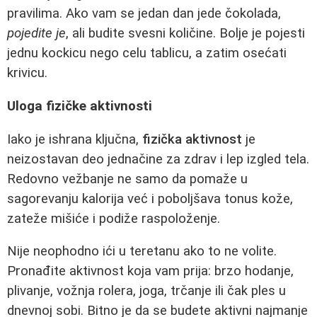
pravilima. Ako vam se jedan dan jede čokolada,
pojedite je
, ali budite svesni količine. Bolje je pojesti
jednu kockicu nego celu tablicu, a zatim osećati
krivicu.
Uloga fizičke aktivnosti
Iako je ishrana ključna,
fizička aktivnost
je
neizostavan deo jednačine za zdrav i lep izgled tela.
Redovno vežbanje ne samo da pomaže u
sagorevanju kalorija već i poboljšava tonus kože,
zateže mišiće i podiže raspoloženje.
Nije neophodno ići u teretanu ako to ne volite.
Pronađite aktivnost koja vam prija: brzo hodanje,
plivanje, vožnja rolera, joga, trčanje ili čak ples u
dnevnoj sobi. Bitno je da se budete aktivni najmanje