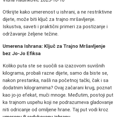
Otkrijte kako umerenost u ishrani, a ne restriktivne
dijete, može biti ključ za trajno mršavljenje.
Iskustva, saveti i praktični primeri za postizanje i
održavanje željene težine.
Umerena Ishrana: Ključ za Trajno Mršavljenje
bez Jo-Jo Efiksa
Koliko puta ste se suočili sa izazovom suvišnih
kilograma, probali razne dijete, samo da biste se,
nakon prestanka, našli na početnoj tački, čak i sa
dodatnim kilogramima? Ovaj začarani krug, poznat
kao jo-jo efekat, muči mnoge. Međutim, postoji put
ka trajnom uspehu koji ne podrazumeva gladovanje
niti odricanje od omiljene hrane. Taj put vodi kroz
umerenu ili redukovanu ishranu
.