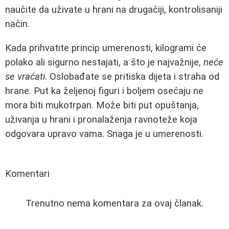
naučite da uživate u hrani na drugačiji, kontrolisaniji
način.
Kada prihvatite princip umerenosti, kilogrami će
polako ali sigurno nestajati, a što je najvažnije,
neće
se vraćati
. Oslobađate se pritiska dijeta i straha od
hrane. Put ka željenoj figuri i boljem osećaju ne
mora biti mukotrpan. Može biti put opuštanja,
uživanja u hrani i pronalaženja ravnoteže koja
odgovara upravo vama. Snaga je u umerenosti.
Komentari
Trenutno nema komentara za ovaj članak.