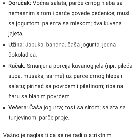
Doručak:
Voćna salata, parče crnog hleba sa
nemasnim sirom i parče govede pečenice; musli
sa jogurtom; palenta sa mlekom; dva kuvana
jajeta.
Užina:
Jabuka, banana, čaša jogurta, jedna
čokoladica.
Ručak:
Smanjena porcija kuvanog jela (npr. pileća
supa, musaka, sarme) uz parce crnog hleba i
salatu; pirinač sa povrćem i piletinom; riba na
žaru sa blanim povrćem.
Večera:
Čaša jogurta; tost sa sirom; salata sa
tunjevinom; parče proje.
Važno je naglasiti da se ne radi o striktnim