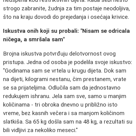
strogo zabranite, žudnja za tim postaje neodoljiva,
što na kraju dovodi do prejedanja i osećaja krivice.
Iskustva onih koji su probali: "Nisam se odricala
ničega, a smršala sam"
Brojna iskustva potvrđuju delotvornost ovog
pristupa. Jedna od osoba je podelila svoje iskustvo:
"Godinama sam se vrtela u krugu dijeta. Dok sam
na dijeti, kilogrami nestanu, čim prestanem, vrate
se sa prijateljima. Odlučila sam da jednostavno
redukujem ishranu. Jela sam sve, samo u manjim
količinama - tri obroka dnevno u približno isto
vreme, bez kasnih večera i sa manjom količinom
slatkiša. Sa 65 kg došla sam na 48 kg, a rezultati su
bili vidljivi za nekoliko meseci."