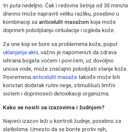
tri puta nedeljno. Čak i redovna šetnja od 30 minuta
dnevno može napraviti veliku razliku, posebno u
kombinaciji sa
anticelulit masažom
koja može
doprineti poboljšanju cirkulacije i izgleda kože.
Za one koji se bore sa problemima kože, poput
uklanjanja akni
, važno je napomenuti da zdrava
ishrana bogata voćem i povrćem, uz dovoljno
unosa vode, može značajno poboljšati stanje kože.
Povremena
anticelulit masaža
takođe može biti
koristan dodatak rutini nege, stimulišući limfni
sistem i doprinoseći detoxikaciji organizma.
Kako se nositi sa izazovima i žudnjom?
Najveći izazov leži u kontroli žudnje, posebno za
slatkišima. Umesto da se borite protiv njih,