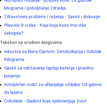
Nordijsko hodanje - potpuni vodič za gubitak
kilograma i poboljšanje zdravlja
Zdravstveni problemi i rešenja - Saveti i diskusije
Plavuše ili crnke - Koja boja kose ima više
seksipila?
Tekstovi na srodnim blogovima
Iskustva sa Nera Dijetom: Detoksikacija i Gubitak
Kilograma
Saveti za održavanje laptop baterije i pravilno
punjenje
Kompletan vodič za uklanjanje ožiljaka: Od gelova
do lasera
Čokolada - Sladost koja oplemenjuje život