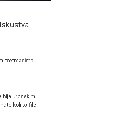
 Iskustva
kim tretmanima.
a hijaluronskim
te koliko fileri