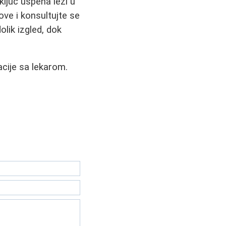
ključ uspeha leži u
ove i konsultujte se
lik izgled, dok
acije sa lekarom.