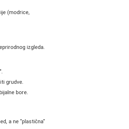
ije (modrice,
eprirodnog izgleda.
".
iti grudve.
bijalne bore.
ed, a ne "plastična"