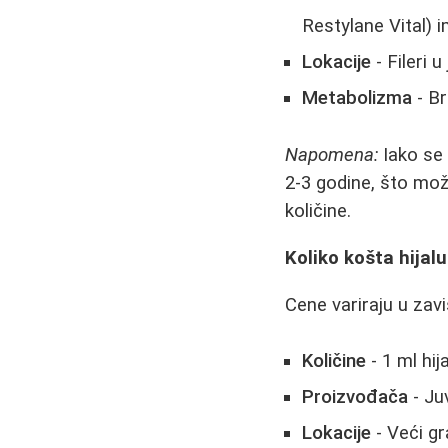
Restylane Vital) 
Lokacije
- Fileri 
Metabolizma
- Br
Napomena:
Iako se 
2-3 godine, što mo
količine.
Koliko košta hijalu
Cene variraju u zavi
Količine
- 1 ml hij
Proizvođača
- Ju
Lokacije
- Veći gr