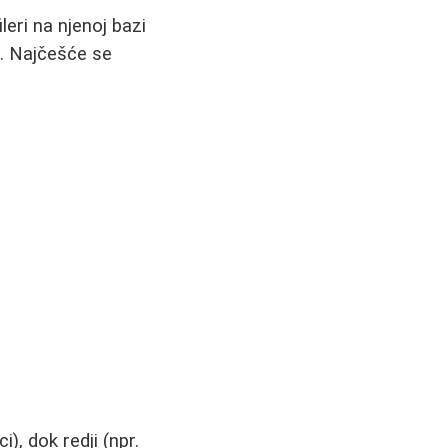
leri na njenoj bazi
a. Najčešće se
), dok redji (npr.