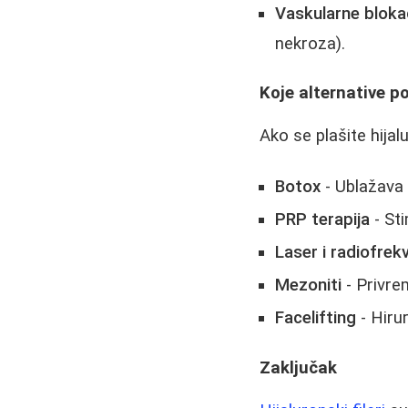
Vaskularne blok
nekroza).
Koje alternative po
Ako se plašite hijal
Botox
- Ublažava 
PRP terapija
- Sti
Laser i radiofrek
Mezoniti
- Privre
Facelifting
- Hirur
Zaključak