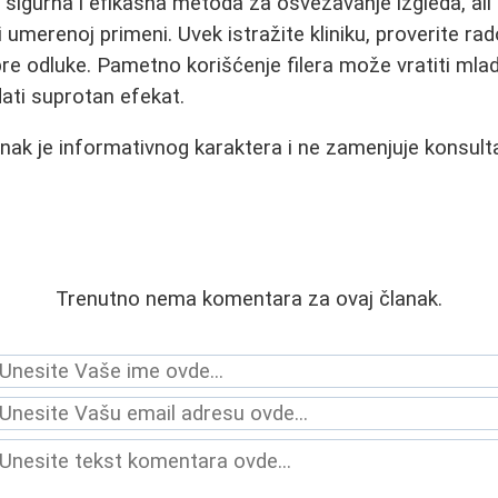
sigurna i efikasna metoda za osvežavanje izgleda, ali 
 umerenoj primeni. Uvek istražite kliniku, proverite rad
pre odluke. Pametno korišćenje filera može vratiti mlado
ati suprotan efekat.
nak je informativnog karaktera i ne zamenjuje konsult
Trenutno nema komentara za ovaj članak.