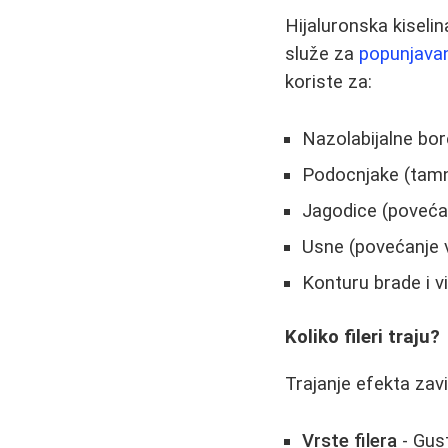
Hijaluronska kiselin
služe za
popunjavan
koriste za:
Nazolabijalne bore
Podocnjake (tamn
Jagodice (povećan
Usne (povećanje
Konturu brade i vi
Koliko fileri traju?
Trajanje efekta zavi
Vrste filera
- Gust