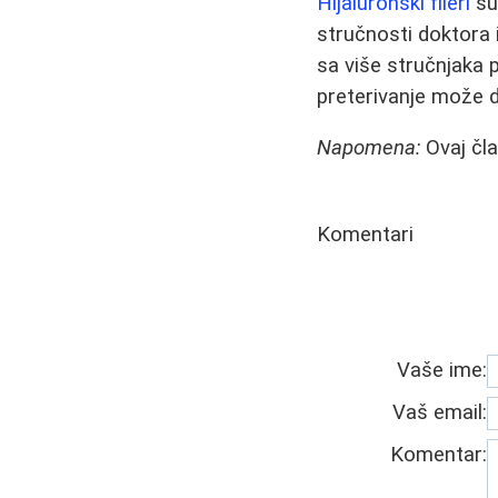
Hijaluronski fileri
su 
stručnosti doktora i
sa više stručnjaka 
preterivanje može d
Napomena:
Ovaj čla
Komentari
Vaše ime:
Vaš email:
Komentar: