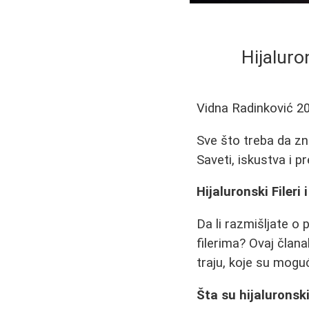
Hijaluron
Vidna Radinković
2
Sve što treba da zn
Saveti, iskustva i p
Hijaluronski Fileri
Da li razmišljate o 
filerima? Ovaj član
traju, koje su moguć
Šta su hijaluronski 