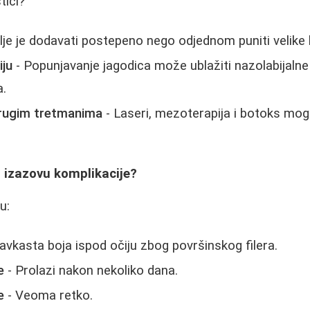
tići?
lje je dodavati postepeno nego odjednom puniti velike k
ju
- Popunjavanje jagodica može ublažiti nazolabijaln
a.
drugim tretmanima
- Laseri, mezoterapija i botoks mog
da izazovu komplikacije?
u:
avkasta boja ispod očiju zbog površinskog filera.
e
- Prolazi nakon nekoliko dana.
e
- Veoma retko.