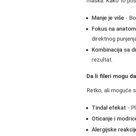
maska. Kako to pos
Manje je više
- Bo
Fokus na anatomi
direktnog punjenj
Kombinacija sa 
rezultat.
Da li fileri mogu 
Retko, ali moguće s
Tindal efekat
- Pl
Oticanje i modric
Alergijske reakcij