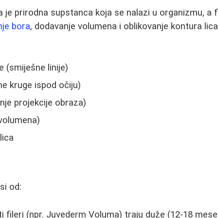
a je prirodna supstanca koja se nalazi u organizmu, a fi
je bora
, dodavanje volumena i oblikovanje kontura lic
 (smiješne linije)
e kruge ispod očiju)
je projekcije obraza)
 volumena)
lica
si od:
i fileri (npr. Juvederm Voluma) traju duže (12-18 meseci