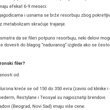
imaju efekat 6-9 meseci.
u jagodicama i usnama se brže resorbuju zbog pokretljiv
z metabolizam skraćuje trajanje.
smatra da se fileri potpuno resorbuju, neki delovi mogu
že dovesti do blagog "naduvanog" izgleda ako se čest
ronski filer?
snosti od:
alurona kreće se od 150 do 350 evra (zavisi od klinike i
vederm, Restylane i Teosyal su najpoznatiji brendovi.
adovi (Beograd, Novi Sad) imaju više cene.