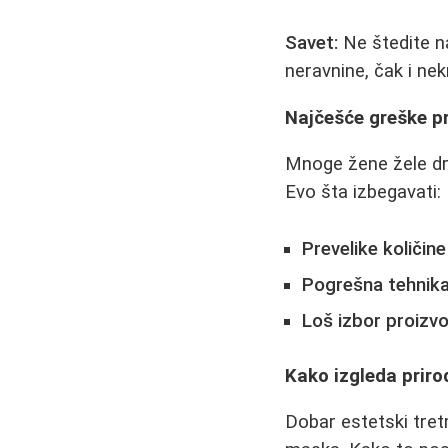
Savet:
Ne štedite na
neravnine, čak i nek
Najčešće greške pr
Mnoge žene žele dr
Evo šta izbegavati:
Prevelike količine
Pogrešna tehnik
Loš izbor proizv
Kako izgleda priro
Dobar estetski tretm