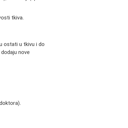
osti tkiva.
 ostati u tkivu i do
o dodaju nove
 doktora).