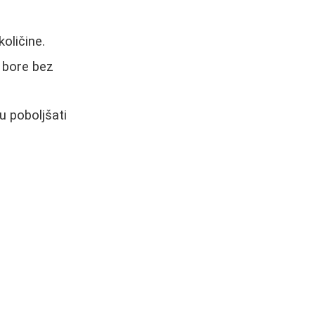
oličine.
e bore bez
u poboljšati