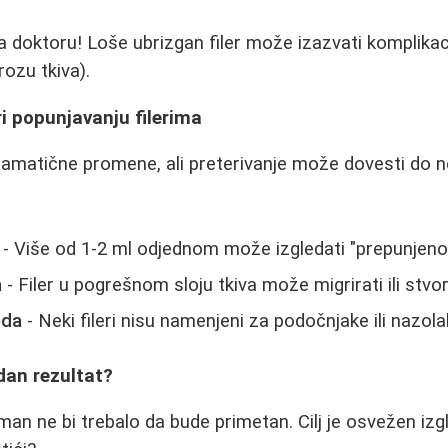
 doktoru! Loše ubrizgan filer može izazvati komplikac
rozu tkiva).
i popunjavanju filerima
amatične promene, ali preterivanje može dovesti do n
- Više od 1-2 ml odjednom može izgledati "prepunjeno
a
- Filer u pogrešnom sloju tkiva može migrirati ili stvor
oda
- Neki fileri nisu namenjeni za podočnjake ili nazola
dan rezultat?
an ne bi trebalo da bude primetan. Cilj je osvežen izgl