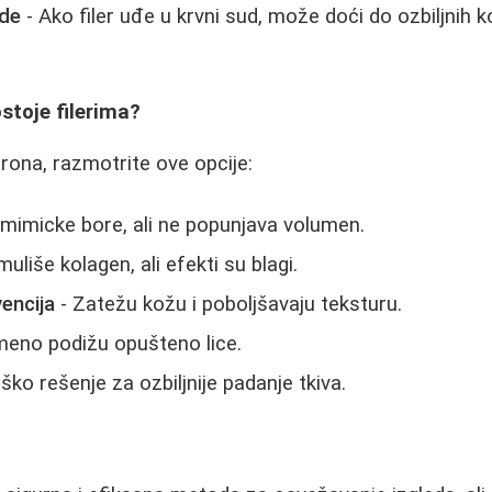
ade
- Ako filer uđe u krvni sud, može doći do ozbiljnih ko
stoje filerima?
urona, razmotrite ove opcije:
mimicke bore, ali ne popunjava volumen.
muliše kolagen, ali efekti su blagi.
vencija
- Zatežu kožu i poboljšavaju teksturu.
meno podižu opušteno lice.
ško rešenje za ozbiljnije padanje tkiva.