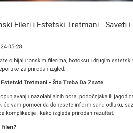
ski Fileri i Estetski Tretmani - Saveti i
024-05-28
ate o hijaluronskim filerima, botoksu i drugim estets
reporuke za prirodan izgled.
 i Estetski Tretmani - Šta Treba Da Znate
popunjavanju nazolabijalnih bora, podočnjaka ili jagodic
ak će vam pomoći da donesete informisanu odluku, sazna
e komplikacije i kako izgleda prirodan rezultat.
fileri?