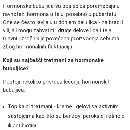
Hormonske bubuljice su posledica poremećaja u
ravnoteži hormona u telu, posebno u pubertetu.
One se često javljaju u donjem delu lica - na bradi i
vili, ali mogu zahvatiti i druge delove lica i tela.
Glavni uzročnik je povećana proizvodnja sebuma
zbog hormonalnih fluktuacija.
Koji su najčešći tretmani za hormonske
bubuljice?
Postoji nekoliko pristupa lečenju hormonskih
bubuljica:
Topikalni tretmani
- kreme i gelovi sa aktivnim
sastojcima kao što su benzoyl peroksid, retinoidi
ili antibiotici