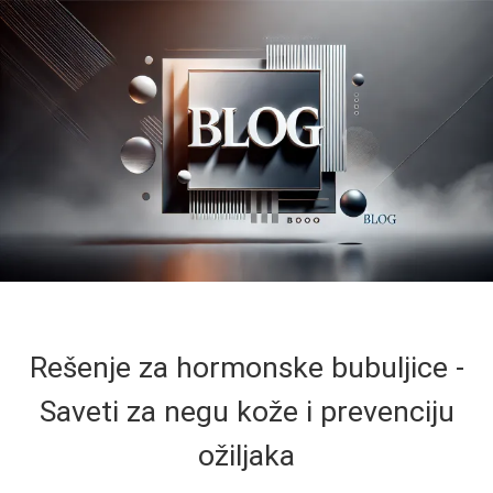
Rešenje za hormonske bubuljice -
Saveti za negu kože i prevenciju
ožiljaka