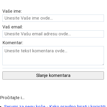
Vaše ime:
Vaš email:
Komentar:
Slanje komentara
Pročitajte i...
Serumi za negu kože - Kako pravilno birati i koristiti