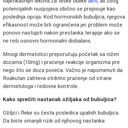
najefikasnijih lekova za teške oblike
akni
, ali zbog
potencijalnih nuspojava obično se prepisuje kao
poslednja opcija. Kod hormonskih bubuljica, njegova
efikasnost može biti ograničena jer problem može
ponovo nastupiti nakon prestanka terapije ako se
ne reši osnovni hormonalni disbalans.
Mnogi dermatolozi preporučuju početak sa nižim
dozama (10mg) i praćenje reakcije organizma pre
nego što se doza poveća. Važno je napomenuti da
Roakutan zahteva striktno praćenje od strane
dermatologa i redovne kontrole.
Kako sprečiti nastanak ožiljaka od bubuljica?
Ožiljci i fleke su česta posledica upalnih bubuljica.
Da biste smanjili rizik od njihovog nastanka: