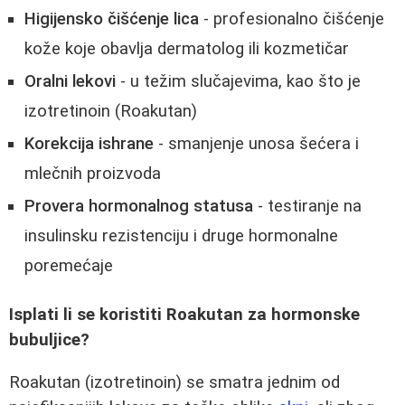
Higijensko čišćenje lica
- profesionalno čišćenje
kože koje obavlja dermatolog ili kozmetičar
Oralni lekovi
- u težim slučajevima, kao što je
izotretinoin (Roakutan)
Korekcija ishrane
- smanjenje unosa šećera i
mlečnih proizvoda
Provera hormonalnog statusa
- testiranje na
insulinsku rezistenciju i druge hormonalne
poremećaje
Isplati li se koristiti Roakutan za hormonske
bubuljice?
Roakutan (izotretinoin) se smatra jednim od