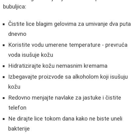
bubuljica:
Čistite lice blagim gelovima za umivanje dva puta
dnevno
Koristite vodu umerene temperature - prevruća
voda isušuje kožu
Hidratizirajte kožu nemasnim kremama
Izbegavajte proizvode sa alkoholom koji isušuju
kožu
Redovno menjajte navlake za jastuke i čistite
telefon
Ne dirajte lice tokom dana kako ne biste uneli
bakterije