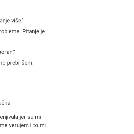
nje više."
robleme. Pitanje je
poran."
amo prebrišem.
učna:
enjivala jer su mi
me verujem i to mi