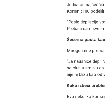
Jedna od najčešćih 
Korisnici su podelili
"Posle depilacije v
Probala sam sve - m
Šećerna pasta kao
Mnoge žene preporuč
"Ja nausnice depili
se okej u smislu da 
nije ni blizu kao od 
Kako izbeći proble
Evo nekoliko korisni