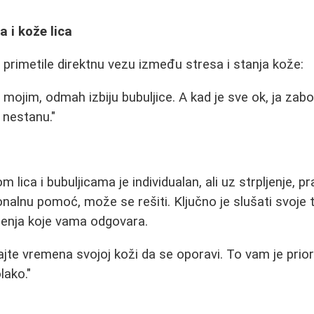
 i kože lica
primetile direktnu vezu između stresa i stanja kože:
mojim, odmah izbiju bubuljice. A kad je sve ok, ja zabo
 nestanu."
m lica i bubuljicama je individualan, ali uz strpljenje, p
nalnu pomoć, može se rešiti. Ključno je slušati svoje t
šenja koje vama odgovara.
ajte vremena svojoj koži da se oporavi. To vam je prior
lako."