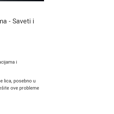
a - Saveti i
acijama i
e lica, posebno u
ešite ove probleme