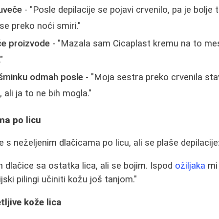
 uveče
- "Posle depilacije se pojavi crvenilo, pa je bolje
se preko noći smiri."
će proizvode
- "Mazala sam Cicaplast kremu na to me
"
 šminku odmah posle
- "Moja sestra preko crvenila sta
 ali ja to ne bih mogla."
ma po licu
s neželjenim dlačicama po licu, ali se plaše depilacije
 dlačice sa ostatka lica, ali se bojim. Ispod
ožiljaka
mi 
ski pilingi učiniti kožu još tanjom."
ljive kože lica