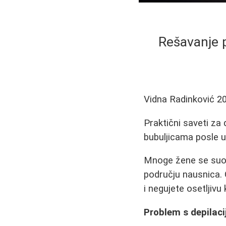
Rešavanje p
Vidna Radinković
2
Praktični saveti za 
bubuljicama posle uk
Mnoge žene se suoča
području nausnica.
i negujete osetljivu 
Problem s depilac