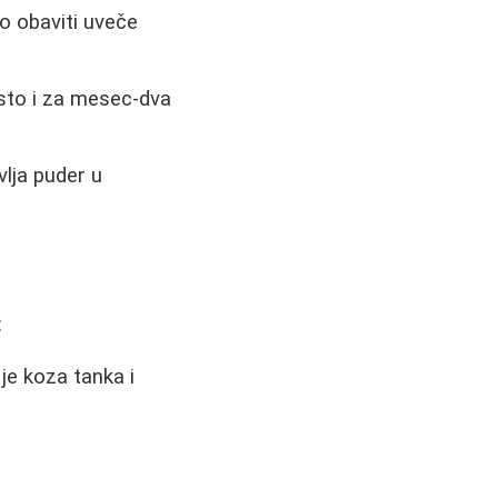
 to obaviti uveče
sto i za mesec-dva
vlja puder u
:
je koza tanka i