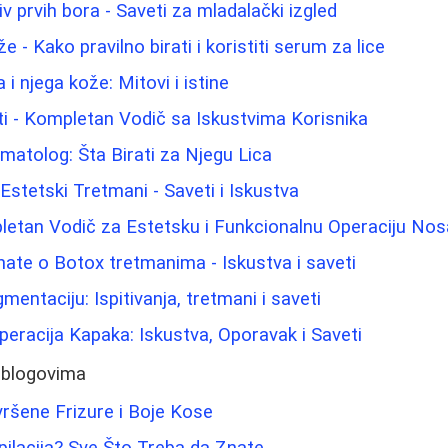
iv prvih bora - Saveti za mladalački izgled
 - Kako pravilno birati i koristiti serum za lice
i njega kože: Mitovi i istine
i - Kompletan Vodič sa Iskustvima Korisnika
atolog: Šta Birati za Njegu Lica
i Estetski Tretmani - Saveti i Iskustva
letan Vodič za Estetsku i Funkcionalnu Operaciju Nos
nate o Botox tretmanima - Iskustva i saveti
gmentaciju: Ispitivanja, tretmani i saveti
Operacija Kapaka: Iskustva, Oporavak i Saveti
 blogovima
vršene Frizure i Boje Kose
epilacija? Sve Što Treba da Znate