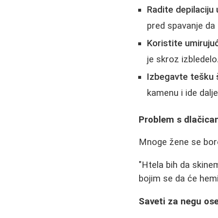
Radite depilaciju
pred spavanje da 
Koristite umiruju
je skroz izbledelo.
Izbegavte tešku
kamenu i ide dalje,
Problem s dlačica
Mnoge žene se bore 
"Htela bih da skinem
bojim se da će hemij
Saveti za negu oset