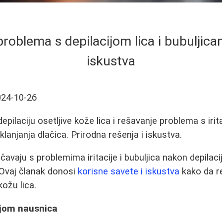
roblema s depilacijom lica i bubuljicam
iskustva
024-10-26
depilaciju osetljive kože lica i rešavanje problema s irit
lanjanja dlačica. Prirodna rešenja i iskustva.
vaju s problemima iritacije i bubuljica nakon depilacij
 Ovaj članak donosi
korisne savete i iskustva
kako da r
kožu lica.
ijom nausnica