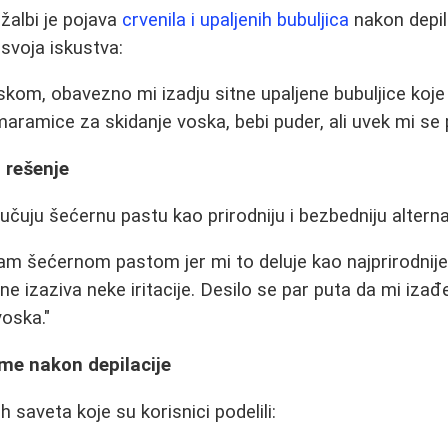
žalbi je pojava
crvenila i upaljenih bubuljica
nakon depil
 svoja iskustva:
oskom, obavezno mi izadju sitne upaljene bubuljice koj
aramice za skidanje voska, bebi puder, ali uvek mi se p
 rešenje
uju šećernu pastu kao prirodniju i bezbedniju alterna
ram šećernom pastom jer mi to deluje kao najprirodnij
ne izaziva neke iritacije. Desilo se par puta da mi izađe
voska."
me nakon depilacije
h saveta koje su korisnici podelili: