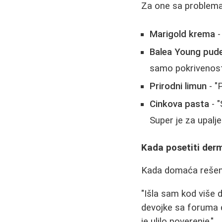
Za one sa problemat
Marigold krema
-
Balea Young pud
samo pokrivenost
Prirodni limun
- "
Cinkova pasta
- "
Super je za upalje
Kada posetiti der
Kada domaća rešenja
"Išla sam kod više d
devojke sa foruma 
je ulilo poverenje."