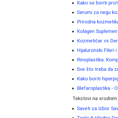
Kako se boriti prot
Serumi za negu kože
Prirodna kozmetika 
Kolagen Suplement
Kozmetičar vs Derm
Hijaluronski Fileri 
Rinoplastika: Komp
Sve što treba da z
Kako boriti hiperpi
Blefaroplastika - 
Tekstovi na srodnim
Saveti za Izbor Sa
Topla ili Hladna D