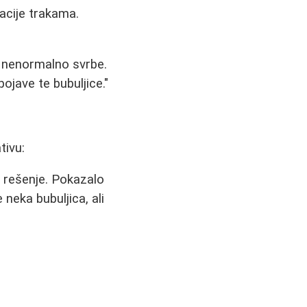
acije trakama.
e nenormalno svrbe.
ojave te bubuljice."
tivu:
e rešenje. Pokazalo
 neka bubuljica, ali