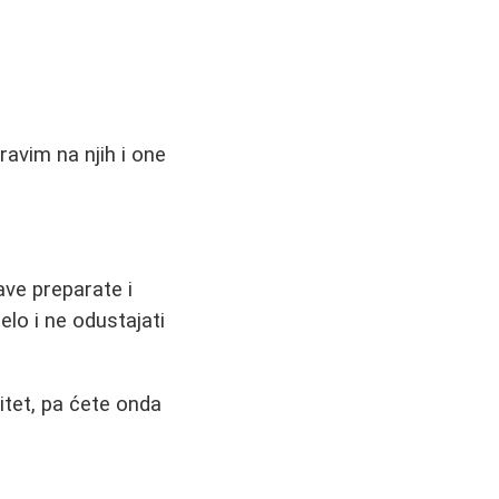
ravim na njih i one
rave preparate i
elo i ne odustajati
itet, pa ćete onda