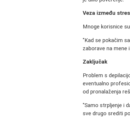
Veza između stresa
Mnoge korisnice su 
"Kad se pokačim sa 
zaborave na mene i
Zaključak
Problem s depilacijo
eventualno profesio
od pronalaženja re
"Samo strpljenje i d
sve drugo srediti po