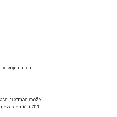
smanjenje obima
dinačni tretman može
 može dostići i 700