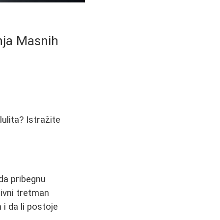
nja Masnih
ulita? Istražite
da pribegnu
ivni tretman
i da li postoje