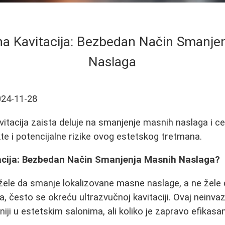
na Kavitacija: Bezbedan Način Smanje
Naslaga
024-11-28
vitacija zaista deluje na smanjenje masnih naslaga i cel
kte i potencijalne rizike ovog estetskog tretmana.
acija: Bezbedan Način Smanjenja Masnih Naslaga?
ele da smanje lokalizovane masne naslage, a ne žele 
 često se okreću ultrazvučnoj kavitaciji. Ovaj neinvaz
iji u estetskim salonima, ali koliko je zapravo efikasan 