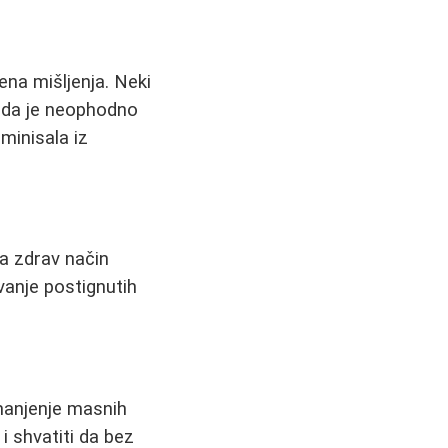
ena mišljenja. Neki
e da je neophodno
minisala iz
va zdrav način
vanje postignutih
smanjenje masnih
i shvatiti da bez