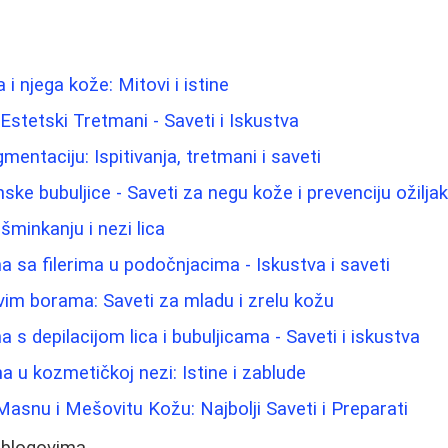
i njega kože: Mitovi i istine
i Estetski Tretmani - Saveti i Iskustva
gmentaciju: Ispitivanja, tretmani i saveti
ke bubuljice - Saveti za negu kože i prevenciju ožilja
 šminkanju i nezi lica
 sa filerima u podočnjacima - Iskustva i saveti
rvim borama: Saveti za mladu i zrelu kožu
s depilacijom lica i bubuljicama - Saveti i iskustva
na u kozmetičkoj nezi: Istine i zablude
asnu i Mešovitu Kožu: Najbolji Saveti i Preparati
 blogovima