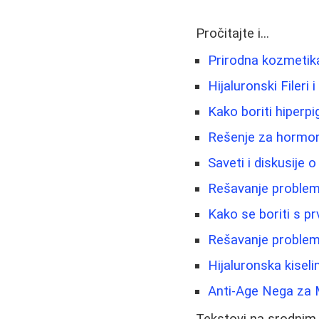
Pročitajte i...
Prirodna kozmetika 
Hijaluronski Fileri 
Kako boriti hiperpi
Rešenje za hormons
Saveti i diskusije o
Rešavanje problema
Kako se boriti s p
Rešavanje problema 
Hijaluronska kiseli
Anti-Age Nega za M
Tekstovi na srodnim