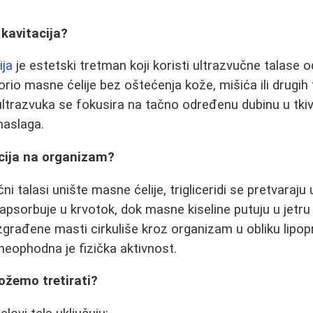
 kavitacija?
ija
je estetski tretman koji koristi ultrazvučne talase 
orio masne ćelije bez oštećenja kože, mišića ili drugih
ultrazvuka se fokusira na tačno određenu dubinu u tk
naslaga.
acija na organizam?
i talasi unište masne ćelije, trigliceridi se pretvaraju 
e apsorbuje u krvotok, dok masne kiseline putuju u jetru
građene masti cirkuliše kroz organizam u obliku lipopr
neophodna je fizička aktivnost.
ožemo tretirati?