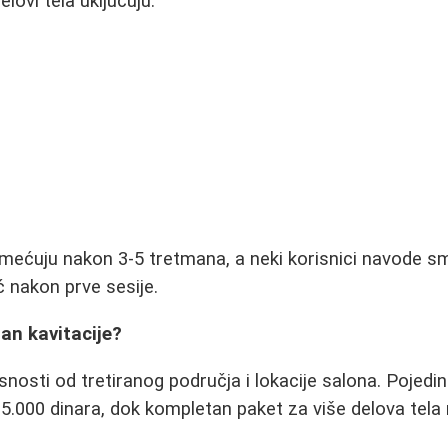
elovi tela uključuju:
imećuju nakon 3-5 tretmana, a neki korisnici navode 
ć nakon prve sesije.
an kavitacije?
isnosti od tretiranog područja i lokacije salona. Poje
 5.000 dinara, dok kompletan paket za više delova tela