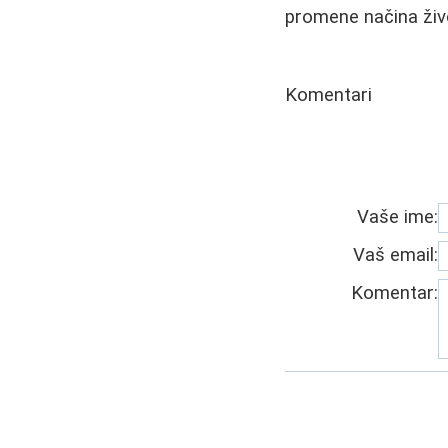
promene načina živo
Komentari
Vaše ime:
Vaš email:
Komentar: