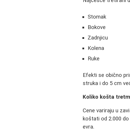
Najčešće tretirani d
Stomak
Bokove
Zadnjicu
Kolena
Ruke
Efekti se obično pr
struka i do 5 cm ve
Koliko košta tretm
Cene variraju u zav
koštati od 2.000 do
evra.