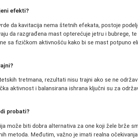
jeni efekti?
vrde da kavitacija nema štetnih efekata, postoje podelj
aju da razgrađena mast opterećuje jetru i bubrege, t
e sa fizičkom aktivnošću kako bi se mast potpuno eli
rajni?
tetskih tretmana, rezultati nisu trajni ako se ne održa
čka aktivnost i balansirana ishrana ključni su za održa
edi probati?
ija može biti dobra alternativa za one koji žele brže 
nih metoda. Međutim, važno je imati realna očekivanja 