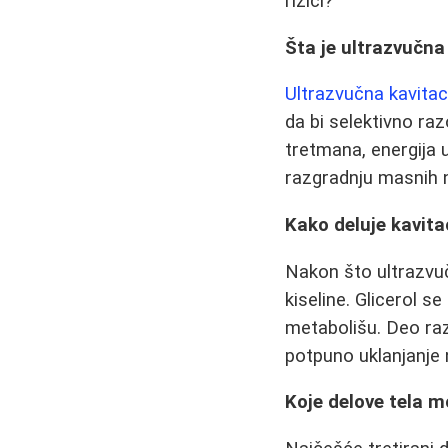
rizici?
Šta je ultrazvučna
Ultrazvučna kavitac
da bi selektivno raz
tretmana, energija 
razgradnju masnih 
Kako deluje kavit
Nakon što ultrazvučn
kiseline. Glicerol s
metabolišu. Deo raz
potpuno uklanjanje 
Koje delove tela m