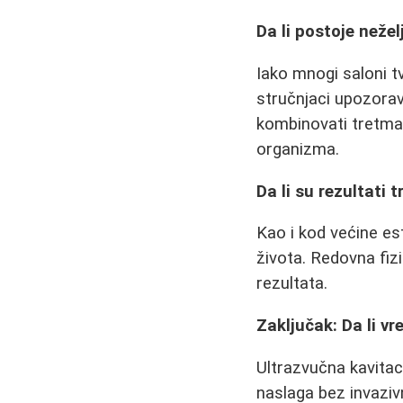
Da li postoje nežel
Iako mnogi saloni t
stručnjaci upozorav
kombinovati tretman
organizma.
Da li su rezultati t
Kao i kod većine es
života. Redovna fizi
rezultata.
Zaključak: Da li vr
Ultrazvučna kavitac
naslaga bez invaziv