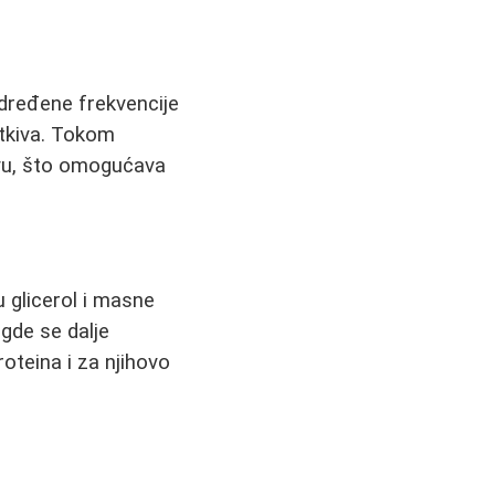
određene frekvencije
 tkiva. Tokom
ivu, što omogućava
u glicerol i masne
 gde se dalje
oteina i za njihovo