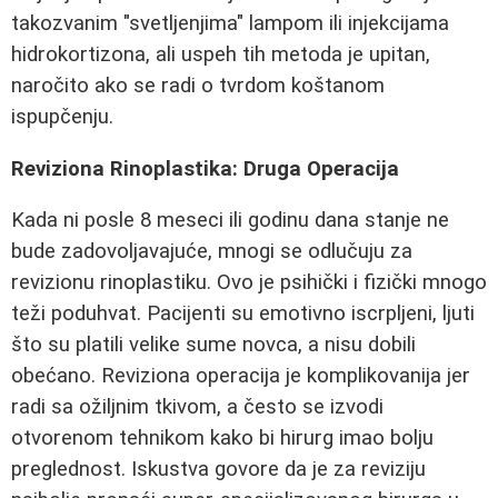
takozvanim "svetljenjima" lampom ili injekcijama
hidrokortizona, ali uspeh tih metoda je upitan,
naročito ako se radi o tvrdom koštanom
ispupčenju.
Reviziona Rinoplastika: Druga Operacija
Kada ni posle 8 meseci ili godinu dana stanje ne
bude zadovoljavajuće, mnogi se odlučuju za
revizionu rinoplastiku. Ovo je psihički i fizički mnogo
teži poduhvat. Pacijenti su emotivno iscrpljeni, ljuti
što su platili velike sume novca, a nisu dobili
obećano. Reviziona operacija je komplikovanija jer
radi sa ožiljnim tkivom, a često se izvodi
otvorenom tehnikom kako bi hirurg imao bolju
preglednost. Iskustva govore da je za reviziju