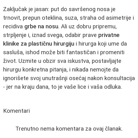
Zaključak je jasan: put do savršenog nosa je
trnovit, prepun oteklina, suza, straha od asimetrije i
recidiva
grbe na nosu
. Ali uz dobru pripremu,
strpljenje i, iznad svega, odabir prave
privatne
klinike za plastičnu hirurgiju
i hirurga koji ume da
sasluša, ishod može biti fantastičan i promeniti
život. Uzmite u obzir sva iskustva, postavljajte
hirurgu konkretna pitanja, i nikada nemojte da
ignorišete svoj unutrašnji osećaj nakon konsultacija
- jer na kraju dana, to je vaše lice i vaša odluka.
Komentari
Trenutno nema komentara za ovaj članak.