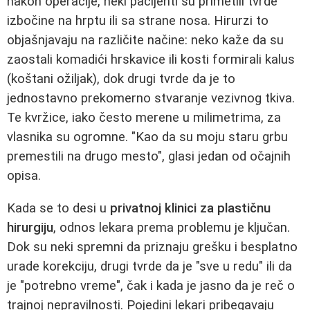
nakon operacije, neki pacijenti su primetili tvrde
izbočine na hrptu ili sa strane nosa. Hirurzi to
objašnjavaju na različite načine: neko kaže da su
zaostali komadići hrskavice ili kosti formirali kalus
(koštani ožiljak), dok drugi tvrde da je to
jednostavno prekomerno stvaranje vezivnog tkiva.
Te kvržice, iako često merene u milimetrima, za
vlasnika su ogromne. "Kao da su moju staru grbu
premestili na drugo mesto", glasi jedan od očajnih
opisa.
Kada se to desi u
privatnoj klinici za plastičnu
hirurgiju
, odnos lekara prema problemu je ključan.
Dok su neki spremni da priznaju grešku i besplatno
urade korekciju, drugi tvrde da je "sve u redu" ili da
je "potrebno vreme", čak i kada je jasno da je reč o
trajnoj nepravilnosti. Pojedini lekari pribegavaju