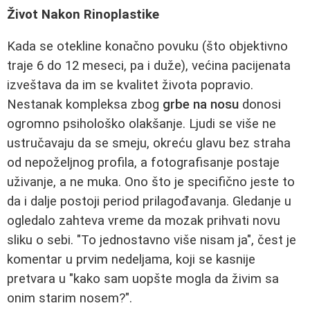
Život Nakon Rinoplastike
Kada se otekline konačno povuku (što objektivno
traje 6 do 12 meseci, pa i duže), većina pacijenata
izveštava da im se kvalitet života popravio.
Nestanak kompleksa zbog
grbe na nosu
donosi
ogromno psihološko olakšanje. Ljudi se više ne
ustručavaju da se smeju, okreću glavu bez straha
od nepoželjnog profila, a fotografisanje postaje
uživanje, a ne muka. Ono što je specifično jeste to
da i dalje postoji period prilagođavanja. Gledanje u
ogledalo zahteva vreme da mozak prihvati novu
sliku o sebi. "To jednostavno više nisam ja", čest je
komentar u prvim nedeljama, koji se kasnije
pretvara u "kako sam uopšte mogla da živim sa
onim starim nosem?".