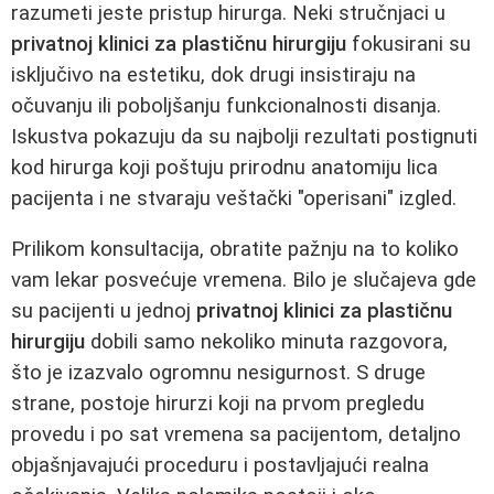
razumeti jeste pristup hirurga. Neki stručnjaci u
privatnoj klinici za plastičnu hirurgiju
fokusirani su
isključivo na estetiku, dok drugi insistiraju na
očuvanju ili poboljšanju funkcionalnosti disanja.
Iskustva pokazuju da su najbolji rezultati postignuti
kod hirurga koji poštuju prirodnu anatomiju lica
pacijenta i ne stvaraju veštački "operisani" izgled.
Prilikom konsultacija, obratite pažnju na to koliko
vam lekar posvećuje vremena. Bilo je slučajeva gde
su pacijenti u jednoj
privatnoj klinici za plastičnu
hirurgiju
dobili samo nekoliko minuta razgovora,
što je izazvalo ogromnu nesigurnost. S druge
strane, postoje hirurzi koji na prvom pregledu
provedu i po sat vremena sa pacijentom, detaljno
objašnjavajući proceduru i postavljajući realna