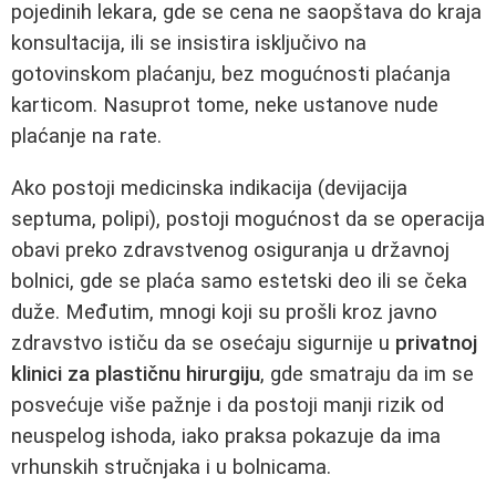
pojedinih lekara, gde se cena ne saopštava do kraja
konsultacija, ili se insistira isključivo na
gotovinskom plaćanju, bez mogućnosti plaćanja
karticom. Nasuprot tome, neke ustanove nude
plaćanje na rate.
Ako postoji medicinska indikacija (devijacija
septuma, polipi), postoji mogućnost da se operacija
obavi preko zdravstvenog osiguranja u državnoj
bolnici, gde se plaća samo estetski deo ili se čeka
duže. Međutim, mnogi koji su prošli kroz javno
zdravstvo ističu da se osećaju sigurnije u
privatnoj
klinici za plastičnu hirurgiju
, gde smatraju da im se
posvećuje više pažnje i da postoji manji rizik od
neuspelog ishoda, iako praksa pokazuje da ima
vrhunskih stručnjaka i u bolnicama.