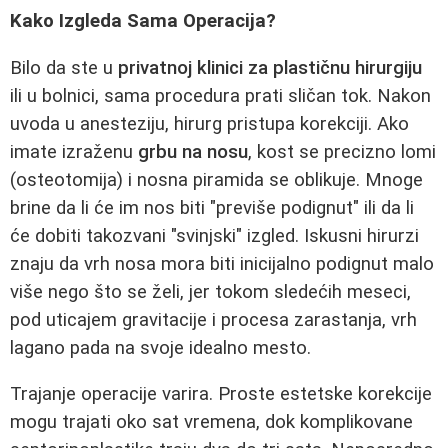
Kako Izgleda Sama Operacija?
Bilo da ste u
privatnoj klinici za plastičnu hirurgiju
ili u bolnici, sama procedura prati sličan tok. Nakon
uvoda u anesteziju, hirurg pristupa korekciji. Ako
imate izraženu
grbu na nosu
, kost se precizno lomi
(osteotomija) i nosna piramida se oblikuje. Mnoge
brine da li će im nos biti "previše podignut" ili da li
će dobiti takozvani "svinjski" izgled. Iskusni hirurzi
znaju da vrh nosa mora biti inicijalno podignut malo
više nego što se želi, jer tokom sledećih meseci,
pod uticajem gravitacije i procesa zarastanja, vrh
lagano pada na svoje idealno mesto.
Trajanje operacije varira. Proste estetske korekcije
mogu trajati oko sat vremena, dok komplikovane