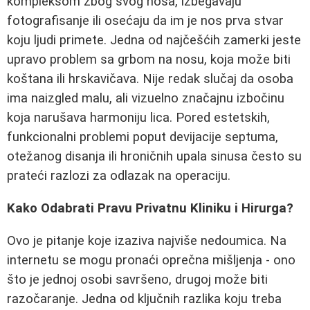
kompleksom zbog svog nosa, izbegavaju
fotografisanje ili osećaju da im je nos prva stvar
koju ljudi primete. Jedna od najčešćih zamerki jeste
upravo problem sa grbom na nosu, koja može biti
koštana ili hrskavičava. Nije redak slučaj da osoba
ima naizgled malu, ali vizuelno značajnu izbočinu
koja narušava harmoniju lica. Pored estetskih,
funkcionalni problemi poput devijacije septuma,
otežanog disanja ili hroničnih upala sinusa često su
prateći razlozi za odlazak na operaciju.
Kako Odabrati Pravu Privatnu Kliniku i Hirurga?
Ovo je pitanje koje izaziva najviše nedoumica. Na
internetu se mogu pronaći oprečna mišljenja - ono
što je jednoj osobi savršeno, drugoj može biti
razočaranje. Jedna od ključnih razlika koju treba