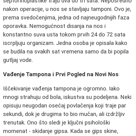
septorinoplastike traju dva do tri sata. Neposredno
nakon operacije, u nos se stavljaju tamponi. Ovo je,
prema svedočenjima, jedna od najneugodnijih faza
oporavka. Nemogućnost disanja na nos i
konstantno suva usta tokom prvih 24 do 72 sata
iscrpljuju organizam. Jedna osoba je opisala kako
se budila na svakih sat vremena samo da bi popila
gutljaj vode.
Vađenje Tampona i Prvi Pogled na Novi Nos
Iščekivanje vađenja tampona je ogromno. Iako
mnogi strahuju od bola, iskustva su podeljena. Neki
opisuju neugodan osećaj povlačenja koji traje par
sekundi, dok je drugima to bio mučan, ali izdržljiv
trenutak. Ono što sledi je ključni psihološki
momenat - skidanje gipsa. Kada se gips skine,