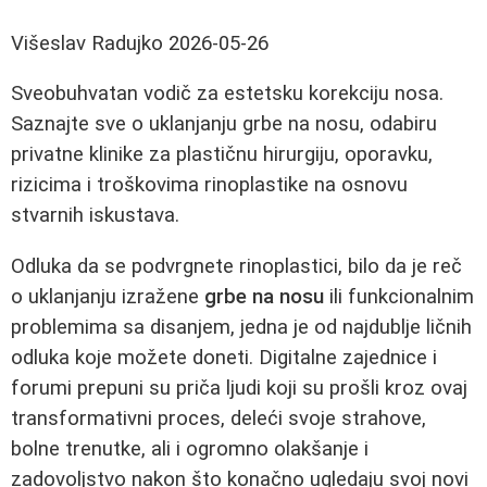
Višeslav Radujko
2026-05-26
Sveobuhvatan vodič za estetsku korekciju nosa.
Saznajte sve o uklanjanju grbe na nosu, odabiru
privatne klinike za plastičnu hirurgiju, oporavku,
rizicima i troškovima rinoplastike na osnovu
stvarnih iskustava.
Odluka da se podvrgnete rinoplastici, bilo da je reč
o uklanjanju izražene
grbe na nosu
ili funkcionalnim
problemima sa disanjem, jedna je od najdublje ličnih
odluka koje možete doneti. Digitalne zajednice i
forumi prepuni su priča ljudi koji su prošli kroz ovaj
transformativni proces, deleći svoje strahove,
bolne trenutke, ali i ogromno olakšanje i
zadovoljstvo nakon što konačno ugledaju svoj novi