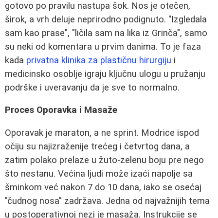
gotovo po pravilu nastupa šok. Nos je otečen,
širok, a vrh deluje neprirodno podignuto. "Izgledala
sam kao prase", "ličila sam na lika iz Grinča", samo
su neki od komentara u prvim danima. To je faza
kada
privatna klinika za plastičnu hirurgiju
i
medicinsko osoblje igraju ključnu ulogu u pružanju
podrške i uveravanju da je sve to normalno.
Proces Oporavka i Masaže
Oporavak je maraton, a ne sprint. Modrice ispod
očiju su najizraženije trećeg i četvrtog dana, a
zatim polako prelaze u žuto-zelenu boju pre nego
što nestanu. Većina ljudi može izaći napolje sa
šminkom već nakon 7 do 10 dana, iako se osećaj
"čudnog nosa" zadržava. Jedna od najvažnijih tema
u postoperativnoj nezi je masaža. Instrukcije se