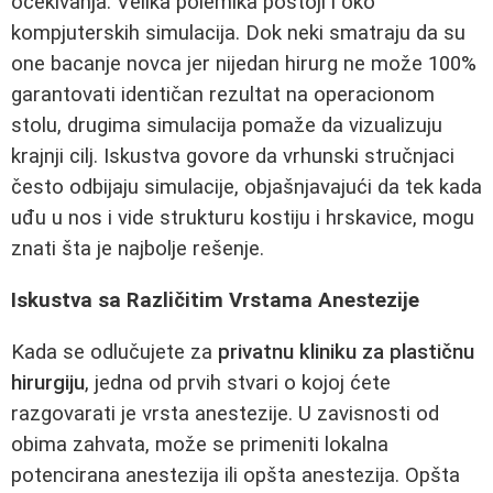
očekivanja. Velika polemika postoji i oko
kompjuterskih simulacija. Dok neki smatraju da su
one bacanje novca jer nijedan hirurg ne može 100%
garantovati identičan rezultat na operacionom
stolu, drugima simulacija pomaže da vizualizuju
krajnji cilj. Iskustva govore da vrhunski stručnjaci
često odbijaju simulacije, objašnjavajući da tek kada
uđu u nos i vide strukturu kostiju i hrskavice, mogu
znati šta je najbolje rešenje.
Iskustva sa Različitim Vrstama Anestezije
Kada se odlučujete za
privatnu kliniku za plastičnu
hirurgiju
, jedna od prvih stvari o kojoj ćete
razgovarati je vrsta anestezije. U zavisnosti od
obima zahvata, može se primeniti lokalna
potencirana anestezija ili opšta anestezija. Opšta