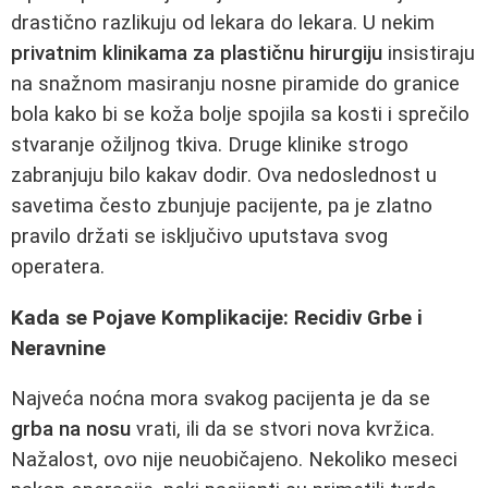
drastično razlikuju od lekara do lekara. U nekim
privatnim klinikama za plastičnu hirurgiju
insistiraju
na snažnom masiranju nosne piramide do granice
bola kako bi se koža bolje spojila sa kosti i sprečilo
stvaranje ožiljnog tkiva. Druge klinike strogo
zabranjuju bilo kakav dodir. Ova nedoslednost u
savetima često zbunjuje pacijente, pa je zlatno
pravilo držati se isključivo uputstava svog
operatera.
Kada se Pojave Komplikacije: Recidiv Grbe i
Neravnine
Najveća noćna mora svakog pacijenta je da se
grba na nosu
vrati, ili da se stvori nova kvržica.
Nažalost, ovo nije neuobičajeno. Nekoliko meseci