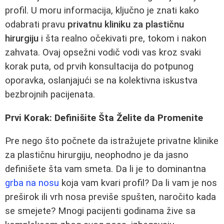
profil. U moru informacija, ključno je znati kako
odabrati pravu
privatnu kliniku za plastičnu
hirurgiju
i šta realno očekivati pre, tokom i nakon
zahvata. Ovaj opsežni vodič vodi vas kroz svaki
korak puta, od prvih konsultacija do potpunog
oporavka, oslanjajući se na kolektivna iskustva
bezbrojnih pacijenata.
Prvi Korak: Definišite Šta Želite da Promenite
Pre nego što počnete da istražujete privatne klinike
za plastičnu hirurgiju, neophodno je da jasno
definišete šta vam smeta. Da li je to dominantna
grba na nosu
koja vam kvari profil? Da li vam je nos
preširok ili vrh nosa previše spušten, naročito kada
se smejete? Mnogi pacijenti godinama žive sa