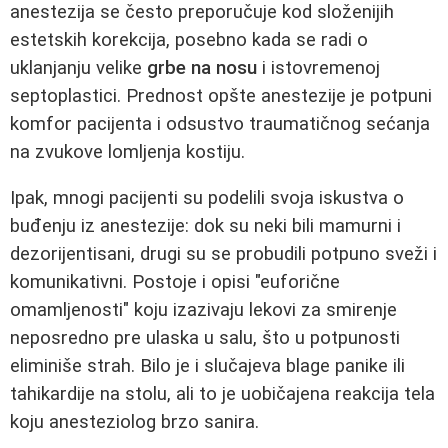
anestezija se često preporučuje kod složenijih
estetskih korekcija, posebno kada se radi o
uklanjanju velike
grbe na nosu
i istovremenoj
septoplastici. Prednost opšte anestezije je potpuni
komfor pacijenta i odsustvo traumatičnog sećanja
na zvukove lomljenja kostiju.
Ipak, mnogi pacijenti su podelili svoja iskustva o
buđenju iz anestezije: dok su neki bili mamurni i
dezorijentisani, drugi su se probudili potpuno sveži i
komunikativni. Postoje i opisi "euforične
omamljenosti" koju izazivaju lekovi za smirenje
neposredno pre ulaska u salu, što u potpunosti
eliminiše strah. Bilo je i slučajeva blage panike ili
tahikardije na stolu, ali to je uobičajena reakcija tela
koju anesteziolog brzo sanira.