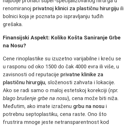
najbolje pronaći super-specijalizovanog hirurga u
renomiranoj
privatnoj klinici za plastičnu hirurgiju
ili
bolnici koja je poznata po ispravljanju tuđih
grešaka.
Finansijski Aspekt: Koliko Košta Saniranje Grbe
na Nosu?
Cene rinoplastike su izuzetno varijabilne i kreću se
u rasponu od oko 1500 do čak 4000 evra ili više, u
zavisnosti od reputacije
privatne klinike za
plastičnu hirurgiju
, složenosti zahvata i lokacije.
Ako se radi samo o maloj estetskoj korekciji (
npr.
blago brušenje grbe na nosu
), cena može biti niža.
Međutim, ako imate izraženu
grbu na nosu
i
potrebnu septoplastiku, cena raste. Ono što
frustrira mnoge jeste netransparentnost kod