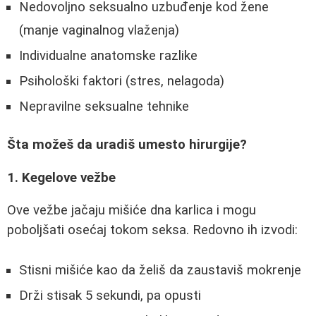
Nedovoljno seksualno uzbuđenje kod žene
(manje vaginalnog vlaženja)
Individualne anatomske razlike
Psihološki faktori (stres, nelagoda)
Nepravilne seksualne tehnike
Šta možeš da uradiš umesto hirurgije?
1. Kegelove vežbe
Ove vežbe jačaju mišiće dna karlica i mogu
poboljšati osećaj tokom seksa. Redovno ih izvodi:
Stisni mišiće kao da želiš da zaustaviš mokrenje
Drži stisak 5 sekundi, pa opusti