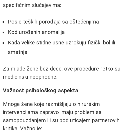
specifičnim slučajevima:
Posle teških porođaja sa oštećenjima
Kod urođenih anomalija
Kada velike stidne usne uzrokuju fizički bol ili
smetnje
Za mlade žene bez dece, ove procedure retko su
medicinski neophodne.
Važnost psihološkog aspekta
Mnoge žene koje razmišljaju o hirurškim
intervencijama zapravo imaju problem sa
samopouzdanjem ili su pod uticajem partnerovih
kritika. Važno je: