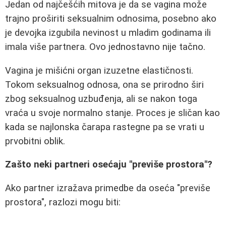
Jedan od najčešćih mitova je da se vagina može
trajno proširiti seksualnim odnosima, posebno ako
je devojka izgubila nevinost u mladim godinama ili
imala više partnera. Ovo jednostavno nije tačno.
Vagina je mišićni organ izuzetne elastičnosti.
Tokom seksualnog odnosa, ona se prirodno širi
zbog seksualnog uzbuđenja, ali se nakon toga
vraća u svoje normalno stanje. Proces je sličan kao
kada se najlonska čarapa rastegne pa se vrati u
prvobitni oblik.
Zašto neki partneri osećaju "previše prostora"?
Ako partner izražava primedbe da oseća "previše
prostora", razlozi mogu biti: