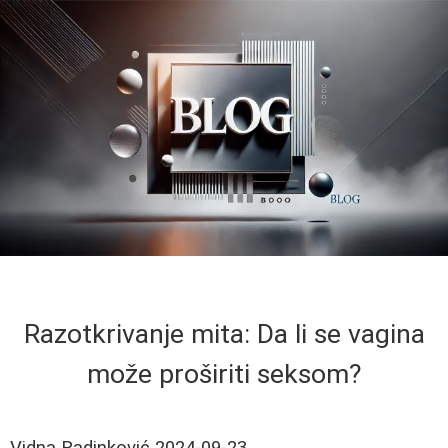
Razotkrivanje mita: Da li se vagina
može proširiti seksom?
Vidna Radinković
2024-09-23