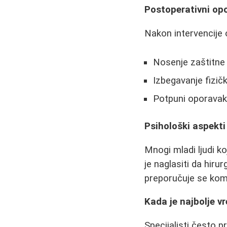
Postoperativni op
Nakon intervencije 
Nosenje zaštitne 
Izbegavanje fizičk
Potpuni oporavak 
Psihološki aspekti
Mnogi mladi ljudi k
je naglasiti da hir
preporučuje se komb
Kada je najbolje v
Specijalisti često p