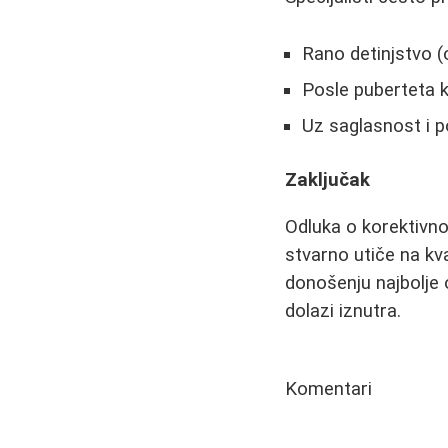
Rano detinjstvo (
Posle puberteta 
Uz saglasnost i 
Zaključak
Odluka o korektivn
stvarno utiče na kv
donošenju najbolje 
dolazi iznutra.
Komentari