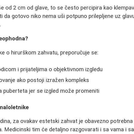
še od 2 cm od glave, to se često percipira kao klempa
 da gotovo niko nema uši potpuno prilepljene uz glav
.
 neophodna?
ke o hirurškom zahvatu, preporučuje se:
icom i prijateljima o objektivnom izgledu
ovanje ako postoji izražen kompleks
 puberteta jer se izgled može promeniti
maloletnike
odina, za ovakav estetski zahvat je obavezno potrebna
elja. Medicinski tim će detaljno razgovarati i sa vama i s