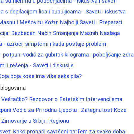
 sa filerima u podočnjacima - Iskustva i saveti
s depilacijom lica i bubuljicama - Saveti i iskustva
asnu i Mešovitu Kožu: Najbolji Saveti i Preparati
acija: Bezbedan Način Smanjenja Masnih Naslaga
a - uzroci, simptomi i kada postaje problem
 potpuni vodič za gubitak kilograma i poboljšanje zdra
i i rešenja - Saveti i diskusije
 Koja boja kose ima više seksipila?
 blogovima
 ili Veštačko? Razgovor o Estetskim Intervencijama
tpuni Vodič za Prirodnu Ljepotu i Zategnutost Kože
Zimovanje u Srbiji i Regionu
 svet: Kako pronaći savršeni parfem za svako doba