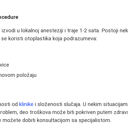
rocedure
izvodi u lokalnoj anesteziji i traje 1-2 sata. Postoji nek
se koristi otoplastika koja podrazumeva:
vice
u novom položaju
nosti od
klinike
i složenosti slučaja. U nekim situacijam
problem, deo troškova može biti pokriven putem zdrav
e možete dobiti konsultacijom sa specijalistom.