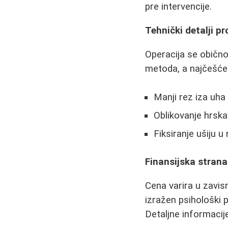
pre intervencije.
Tehnički detalji p
Operacija se obično 
metoda, a najčešće 
Manji rez iza uha
Oblikovanje hrska
Fiksiranje ušiju 
Finansijska strana
Cena varira u zavis
izražen psihološki 
Detaljne informacij