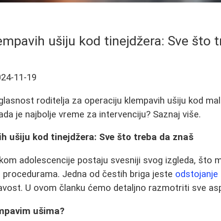
empavih ušiju kod tinejdžera: Sve što 
024-11-19
glasnost roditelja za operaciju klempavih ušiju kod mal
ada je najbolje vreme za intervenciju? Saznaj više.
h ušiju kod tinejdžera: Sve što treba da znaš
okom adolescencije postaju svesniji svog izgleda, što
m procedurama. Jedna od čestih briga jeste
odstojanje 
vost. U ovom članku ćemo detaljno razmotriti sve as
empavim ušima?