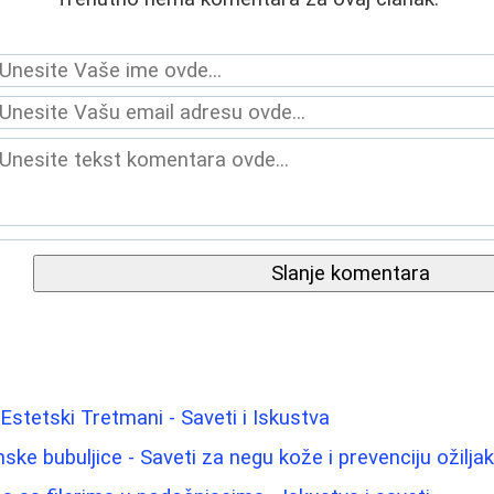
Slanje komentara
i Estetski Tretmani - Saveti i Iskustva
ke bubuljice - Saveti za negu kože i prevenciju ožilja