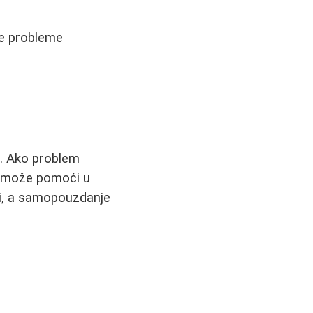
ke probleme
e. Ako problem
om može pomoći u
ji, a samopouzdanje