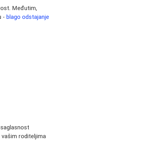
vost. Međutim,
u -
blago odstajanje
 saglasnost
a vašim roditeljima