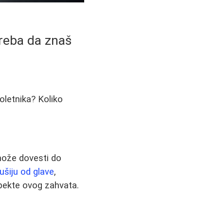
treba da znaš
oletnika? Koliko
 može dovesti do
ušiju od glave
,
pekte ovog zahvata.