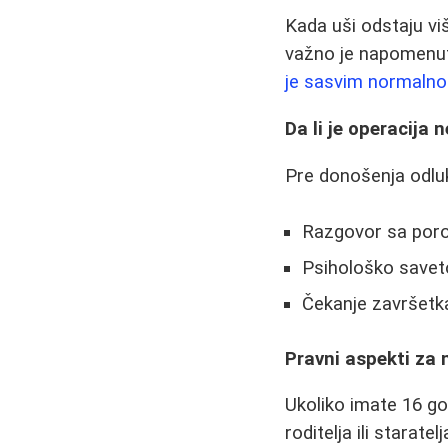
Kada uši odstaju vi
važno je napomenuti
je sasvim normalno
Da li je operacija
Pre donošenja odlu
Razgovor sa porod
Psihološko savet
Čekanje završetka
Pravni aspekti za 
Ukoliko imate 16 g
roditelja ili starat