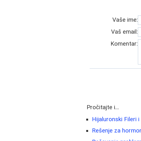
Vaše ime:
Vaš email:
Komentar:
Pročitajte i...
Hijaluronski Fileri 
Rešenje za hormons