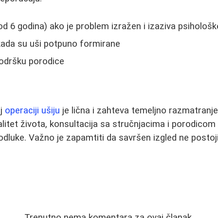
od 6 godina) ako je problem izražen i izaziva psihološ
kada su uši potpuno formirane
podršku porodice
oj
operaciji ušiju
je lična i zahteva temeljno razmatranj
alitet života, konsultacija sa stručnjacima i porodic
odluke. Važno je zapamtiti da savršen izgled ne posto
Trenutno nema komentara za ovaj članak.