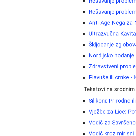
Rešavanje problema
Rešavanje problema 
Anti-Age Nega za M
Ultrazvučna Kavit
Škljocanje zglobov
Nordijsko hodanje -
Zdravstveni problem
Plavuše ili crnke -
Tekstovi na srodnim
Silikoni: Prirodno
Vježbe za Lice: Po
Vodič za Savršeno 
Vodič kroz mirisni