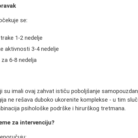
oravak
očekuje se:
trake 1-2 nedelje
e aktivnosti 3-4 nedelje
za 6-8 nedelja
oji su imali ovaj zahvat ističu poboljšanje samopouzda
urgija ne rešava duboko ukorenite komplekse - u tim slu
inacija psihološke podrške i hirurškog tretmana.
reme za intervenciju?
reporučuju: