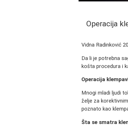
Operacija kl
Vidna Radinković
2
Da li je potrebna sa
košta procedura i k
Operacija klempavi
Mnogi mladi ljudi t
želje za korektivni
poznato kao klempa
Šta se smatra kl