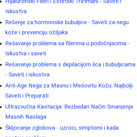
Hijaluronski Fileri i Estetski Tretmani - Saveti i
Iskustva
Rešenje za hormonske bubuljice - Saveti za negu
kože i prevenciju ožiljaka
Rešavanje problema sa filerima u podočnjacima -
Iskustva i saveti
Rešavanje problema s depilacijom lica i bubuljicama
- Saveti i iskustva
Anti-Age Nega za Masnu i Mešovitu Kožu: Najbolji
Saveti i Preparati
Ultrazvučna Kavitacija: Bezbedan Način Smanjenja
Masnih Naslaga
Škljocanje zglobova - uzroci, simptomi i kada