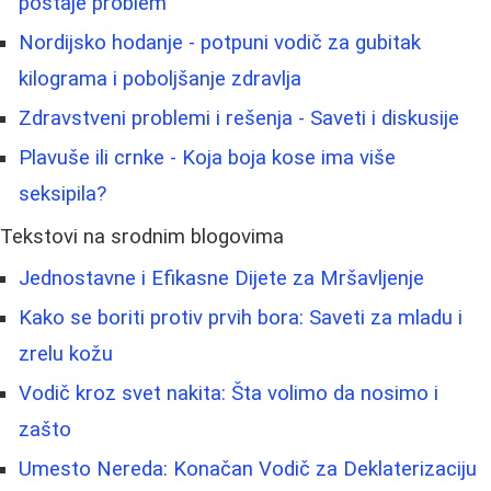
postaje problem
Nordijsko hodanje - potpuni vodič za gubitak
kilograma i poboljšanje zdravlja
Zdravstveni problemi i rešenja - Saveti i diskusije
Plavuše ili crnke - Koja boja kose ima više
seksipila?
Tekstovi na srodnim blogovima
Jednostavne i Efikasne Dijete za Mršavljenje
Kako se boriti protiv prvih bora: Saveti za mladu i
zrelu kožu
Vodič kroz svet nakita: Šta volimo da nosimo i
zašto
Umesto Nereda: Konačan Vodič za Deklaterizaciju