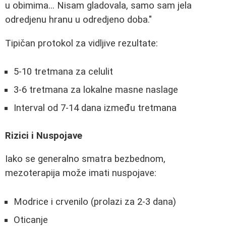
u obimima... Nisam gladovala, samo sam jela
odredjenu hranu u odredjeno doba."
Tipičan protokol za vidljive rezultate:
5-10 tretmana za celulit
3-6 tretmana za lokalne masne naslage
Interval od 7-14 dana između tretmana
Rizici i Nuspojave
Iako se generalno smatra bezbednom,
mezoterapija može imati nuspojave:
Modrice i crvenilo (prolazi za 2-3 dana)
Oticanje