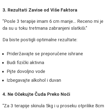
3. Rezultati Zavise od Više Faktora
"Posle 3 terapije imam 6 cm manje... Receno mi je
da su u toku tretmana zabranjeni slatkiši."
Da biste postigli optimalne rezultate:
Prideržavajte se preporučene ishrane
Budi fizički aktivna
Pijte dovoljno vode
Izbegavajte alkohol i duvan
4. Ne Očekujte Čuda Preko Noći
"Za 3 terapije skinula 5kg i u proseku otprilike 8cm