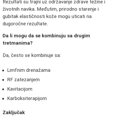
Rezultati su trajni uz održavanje zdrave težine i
životnih navika. Međutim, prirodno starenje i
gubitak elastičnosti kože mogu uticati na
dugoročne rezultate.
Da li mogu da se kombinuju sa drugim
tretmanima?
Da, često se kombinuje sa:
Limfnim drenažama
RF zatezanjem
Kavitacijom
Karboksiterapijom
Zaključak