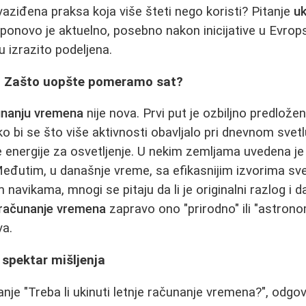
revaziđena praksa koja više šteti nego koristi? Pitanje
uk
ponovo je aktuelno, posebno nakon inicijative u Evro
u izrazito podeljena.
st: Zašto uopšte pomeramo sat?
unanju vremena
nije nova. Prvi put je ozbiljno predlože
ko bi se što više aktivnosti obavljalo pri dnevnom svet
e energije za osvetljenje. U nekim zemljama uvedena je
Međutim, u današnje vreme, sa efikasnijim izvorima svet
avikama, mnogi se pitaju da li je originalni razlog i da
računanje vremena
zapravo ono "prirodno" ili "astron
va.
 spektar mišljenja
anje "Treba li ukinuti letnje računanje vremena?", odgo