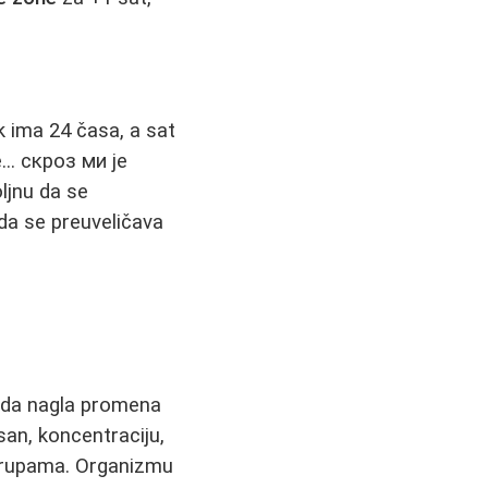
ek ima 24 časa, a sat
.. скроз ми је
oljnu da se
da se preuveličava
e da nagla promena
san, koncentraciju,
m grupama. Organizmu