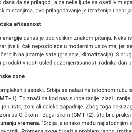
 dana da se prilagodi, a za neke ljude sa osetljivim spa
m stanjima, ovo prilagodavanje je izraženije i neprijat
etska efikasnost
 energije
danas je pod velikim znakom pitanja. Neka is
rljive ili čak nepostojeće u modernim uslovima, jer se
rnjih na jutarnje sate (grejanje, klimatizacija). S dru
u produktivnosti usled dezorijentisanosti radnika dan 
enske zone
kompleksniji aspekt. Srbija se nalazi na istočnom rubu
s
GMT+1)
. To znači da kod nas sunce ranije izlazi i ranij
 je u istoj zoni ali daleko zapadnije. Zbog toga neki za
 u zoni sa Grčkom i Bugarskom (
GMT+2
), što bi u praks
čunanju vremena
. "Srbija je ionako među najistočnijim 
ovornik. Promena zone bi rešila problem ranog smrkav