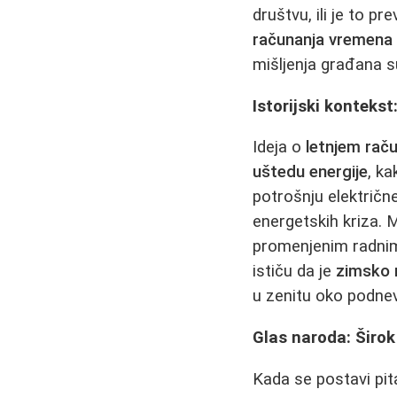
društvu, ili je to p
računanja vremena
mišljenja građana s
Istorijski kontek
Ideja o
letnjem rač
uštedu energije
, ka
potrošnju električn
energetskih kriza. 
promenjenim radnim n
ističu da je
zimsko 
u zenitu oko podne
Glas naroda: Širok
Kada se postavi pit