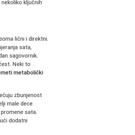
 nekoliko ključnih
oma lični i direktni.
jeranja sata,
dan sagovornik.
čest. Neki to
meti metabolički
mećuju zbunjenost
elji malе dece
n promene sata.
ući dodatni