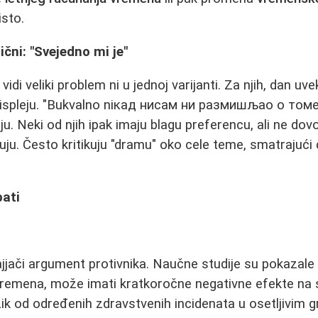
isto.
ični: "Svejedno mi je"
vidi veliki problem ni u jednoj varijanti. Za njih, dan uv
displeju. "Bukvalno niкад нисам ни размишљао о томе.
u. Neki od njih ipak imaju blagu preferencu, ali ne dov
u. Često kritikuju "dramu" oko cele temе, smatrajući 
bati
jjači argument protivnika. Naučne studije su pokazal
 vremena, može imati kratkoročne negativne efekte na 
izik od određenih zdravstvenih incidenata u osetljivi