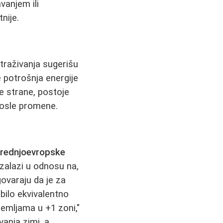
vanjem ili
nije.
traživanja sugerišu
 potrošnja energije
ge strane, postoje
posle promene.
rednjoevropske
e zalazi u odnosu na,
govaraju da je za
i bilo ekvivalentno
zemljama u +1 zoni,"
anja zimi, a