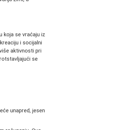
 koja se vraćaju iz
reaciju i socijalni
iše aktivnosti pri
otstavljajući se
leće unapred, jesen