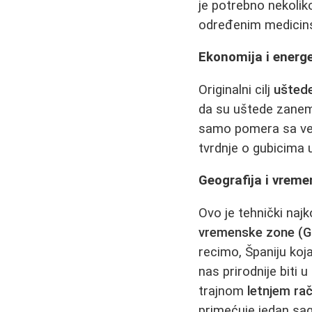
je potrebno nekoliko
određenim medicinski
Ekonomija i energ
Originalni cilj
uštede
da su uštede zanema
samo pomera sa veče
tvrdnje o gubicima 
Geografija i vrem
Ovo je tehnički naj
vremenske zone (
recimo, Španiju koja
nas prirodnije biti
trajnom
letnjem ra
primećuje jedan sag