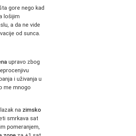
šta gore nego kad
a lošijim
lu, a da ne vide
vacije od sunca.
ena
upravo zbog
neprocenjivu
anja i uživanja u
što me mnogo
relazak na
zimsko
eti smrkava sat
njim pomeranjem,
e zone
za +1 sat,