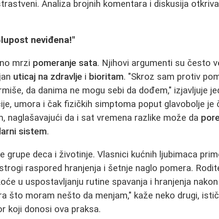
trastveni. Analiza brojnih komentara i diskusija otkriva
Glupost neviđena!"
reno mrzi
pomeranje sata
. Njihovi argumenti su često ve
ljan
uticaj na zdravlje
i
bioritam
. "Skroz sam protiv pom
miše, da danima ne mogu sebi da dođem," izjavljuje je
ije, umora i čak fizičkih simptoma poput glavobolje je 
, naglašavajući da i sat vremena razlike može da
pore
larni sistem
.
e grupe deca i životinje. Vlasnici kućnih ljubimaca pri
e strogi raspored hranjenja i šetnje naglo pomera. Rodit
oće u uspostavljanju rutine spavanja i hranjenja nako
ra što moram nešto da menjam," kaže neko drugi, istič
or koji donosi ova praksa.