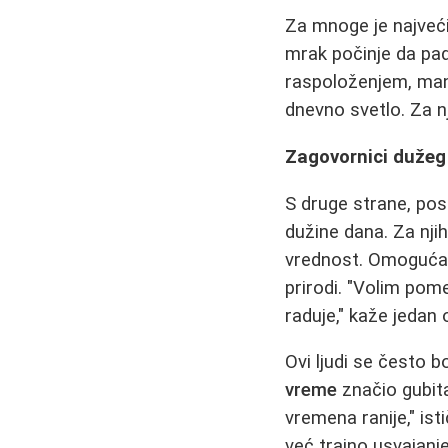
Za mnoge je najveć
mrak počinje da pada
raspoloženjem, man
dnevno svetlo. Za n
Zagovornici dužeg 
S druge strane, pos
dužine dana. Za nji
vrednost. Omogućava
prirodi. "Volim pom
raduje," kaže jedan
Ovi ljudi se često b
vreme
značio gubita
vremena ranije," is
već trajno usvajanj