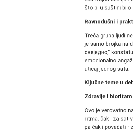
što bi u suštini bilo 
Ravnodušni i prakt
Treća grupa ljudi ne 
je samo brojka na 
свеједно," konstatuj
emocionalno angažuj
uticaj jednog sata.
Ključne teme u de
Zdravlje i bioritam
Ovo je verovatno na
ritma, čak i za sat
pa čak i povećati r