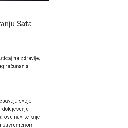
ranju Sata
ticaj na zdravlje,
jeg računanja
dešavaju svoje
 dok jesenje
a ove navike krije
 u savremenom