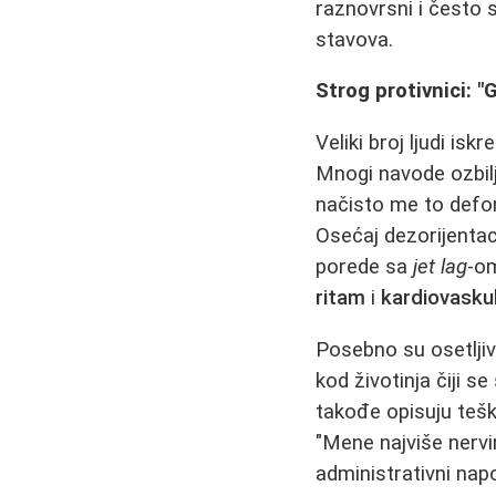
raznovrsni i često s
stavova.
Strog protivnici: "
Veliki broj ljudi isk
Mnogi navode ozbi
načisto me to defor
Osećaj dezorijentac
poredе sa
jet lag
-om
ritam
i
kardiovasku
Posebno su osetljiv
kod životinja čiji s
takođе opisuju tešk
"Mene najviše nervi
administrativni nap