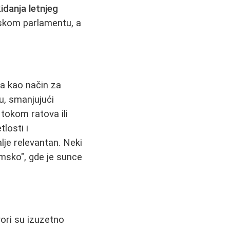
idanja letnjeg
pskom parlamentu, a
na kao način za
lu, smanjujući
 tokom ratova ili
losti i
lje relevantan. Neki
omsko", gde je sunce
vori su izuzetno