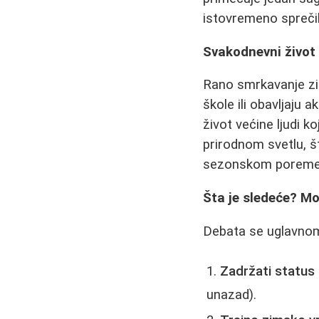
istovremeno sprečila
Svakodnevni život
Rano smrkavanje zi
škole ili obavljaju 
život većine ljudi 
prirodnom svetlu, š
sezonskom poremeć
Šta je sledeće? M
Debata se uglavnom 
Zadržati status
unazad).