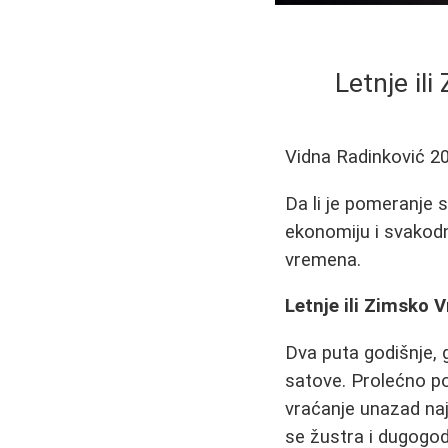
Letnje il
Vidna Radinković
2
Da li je pomeranje s
ekonomiju i svakodn
vremena.
Letnje ili Zimsko
Dva puta godišnje, g
satove. Prolećno po
vraćanje unazad naj
se žustra i dugogodi