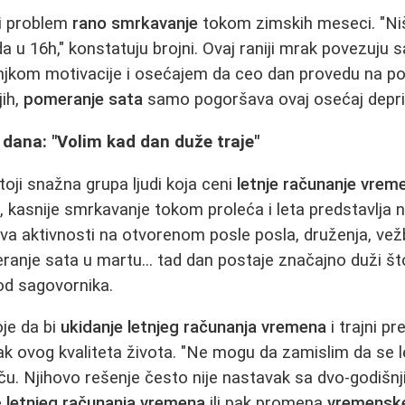
i problem
rano smrkavanje
tokom zimskih meseci. "Ni
 u 16h," konstatuju brojni. Ovaj raniji mrak povezuju s
jkom motivacije i osećajem da ceo dan provedu na pos
jih,
pomeranje sata
samo pogoršava ovaj osećaj depri
dana: "Volim kad dan duže traje"
toji snažna grupa ljudi koja ceni
letnje računanje vrem
h, kasnije smrkavanje tokom proleća i leta predstavlja 
 aktivnosti na otvorenom posle posla, druženja, vežb
eranje sata u martu... tad dan postaje značajno duži 
 od sagovornika.
oje da bi
ukidanje letnjeg računanja vremena
i trajni p
k ovog kvaliteta života. "Ne mogu da zamislim da se l
tiču. Njihovo rešenje često nije nastavak sa dvo-godiš
e
letnjeg računanja vremena
ili pak promena
vremensk