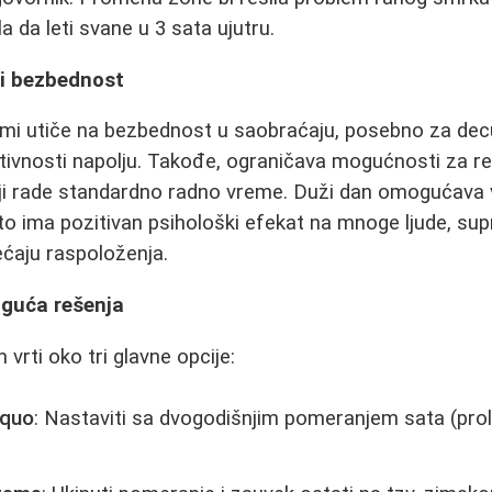
 da leti svane u 3 sata ujutru.
 i bezbednost
mi utiče na bezbednost u saobraćaju, posebno za decu
aktivnosti napolju. Takođe, ograničava mogućnosti za rek
koji rade standardno radno vreme. Duži dan omogućava v
to ima pozitivan psihološki efekat na mnoge ljude, supr
aju raspoloženja.
oguća rešenja
vrti oko tri glavne opcije:
 quo
: Nastaviti sa dvogodišnjim pomeranjem sata (pro