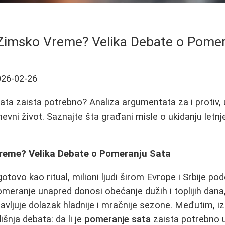
i Zimsko Vreme? Velika Debate o Pome
026-02-26
ata zaista potrebno? Analiza argumentata za i protiv, u
evni život. Saznajte šta građani misle o ukidanju letn
 Vreme? Velika Debate o Pomeranju Sata
otovo kao ritual, milioni ljudi širom Evrope i Srbije po
meranje unapred donosi obećanje dužih i toplijih dana,
avljuje dolazak hladnije i mračnije sezone. Međutim, iz
šnja debata: da li je
pomeranje sata
zaista potrebno