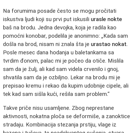
Na forumima posade često se mogu pročitati
iskustva ljudi koji su prvi put iskusili
urasle nokte
baš na brodu. Jedna devojka, koja je radila kao
pomoćni konobar, podelila je anonimno: „Kada sam
došla na brod, nisam ni znala šta je
urastao nokat
.
Posle mesec dana hodanja u baletankama sa
tvrdim đonom, palac mi je počeo da otiče. Mislila
sam da je žulj, ali kad sam videla crvenilo i gnoj,
shvatila sam da je ozbiljno. Lekar na brodu mi je
prepisao kremu i rekao da kupim udobnije cipele, ali
tek kad sam sišla kući, rešila sam problem.“
Takve priče nisu usamljene. Zbog neprestane
aktivnosti, nokatna ploča se deformiše, a zanoktice
stradaju. Kombinacija stezanja prstiju, vlage iz
bazena i tuševa, te neadekvantog sušenja, stvara