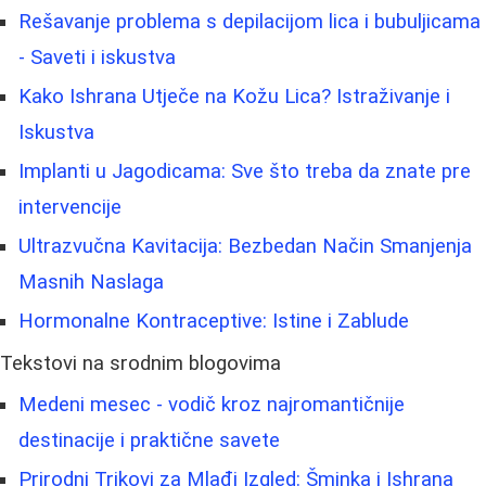
Rešavanje problema s depilacijom lica i bubuljicama
- Saveti i iskustva
Kako Ishrana Utječe na Kožu Lica? Istraživanje i
Iskustva
Implanti u Jagodicama: Sve što treba da znate pre
intervencije
Ultrazvučna Kavitacija: Bezbedan Način Smanjenja
Masnih Naslaga
Hormonalne Kontraceptive: Istine i Zablude
Tekstovi na srodnim blogovima
Medeni mesec - vodič kroz najromantičnije
destinacije i praktične savete
Prirodni Trikovi za Mlađi Izgled: Šminka i Ishrana