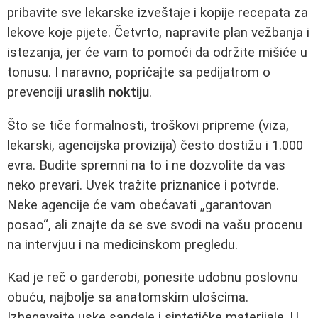
pribavite sve lekarske izveštaje i kopije recepata za
lekove koje pijete. Četvrto, napravite plan vežbanja i
istezanja, jer će vam to pomoći da održite mišiće u
tonusu. I naravno, popričajte sa pedijatrom o
prevenciji
uraslih noktiju
.
Što se tiče formalnosti, troškovi pripreme (viza,
lekarski, agencijska provizija) često dostižu i 1.000
evra. Budite spremni na to i ne dozvolite da vas
neko prevari. Uvek tražite priznanice i potvrde.
Neke agencije će vam obećavati „garantovan
posao“, ali znajte da se sve svodi na vašu procenu
na intervjuu i na medicinskom pregledu.
Kad je reč o garderobi, ponesite udobnu poslovnu
obuću, najbolje sa anatomskim ulošcima.
Izbegavajte uske sandale i sintetičke materijale. U