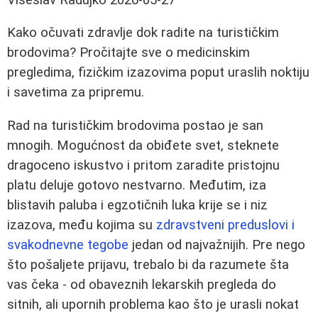
Kako očuvati zdravlje dok radite na turističkim
brodovima? Pročitajte sve o medicinskim
pregledima, fizičkim izazovima poput uraslih noktiju
i savetima za pripremu.
Rad na turističkim brodovima postao je san
mnogih. Mogućnost da obiđete svet, steknete
dragoceno iskustvo i pritom zaradite pristojnu
platu deluje gotovo nestvarno. Međutim, iza
blistavih paluba i egzotičnih luka krije se i niz
izazova, među kojima su
zdravstveni preduslovi i
svakodnevne tegobe
jedan od najvažnijih. Pre nego
što pošaljete prijavu, trebalo bi da razumete šta
vas čeka - od obaveznih lekarskih pregleda do
sitnih, ali upornih problema kao što je urasli nokat