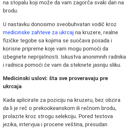
na stopalu koji može da vam zagorča svaki dan na
brodu.
U nastavku donosimo sveobuhvatan vodič kroz
medicinske zahteve za ukrcaj
na kruzere, realne
fizičke tegobe sa kojima se suočava posada i
korisne pripreme koje vam mogu pomoći da
izbegnete neprijatnosti. Iskustva anonimnih radnika
i radnica pomoći će vam da steknete jasniju sliku.
Medicinski uslovi: šta sve proveravaju pre
ukrcaja
Kada aplicirate za poziciju na kruzeru, bez obzira
da li je reč o prekookeanskom ili rečnom brodu,
prolazite kroz strogu selekciju. Pored testova
jezika, intervjua i procene veština, presudan