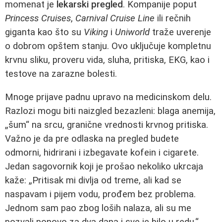
momenat je
lekarski pregled
. Kompanije poput
Princess Cruises
,
Carnival Cruise Line
ili rečnih
giganta kao što su
Viking
i
Uniworld
traže uverenje
o dobrom opštem stanju. Ovo uključuje kompletnu
krvnu sliku, proveru vida, sluha, pritiska, EKG, kao i
testove na zarazne bolesti.
Mnoge prijave padnu upravo na medicinskom delu.
Razlozi mogu biti naizgled bezazleni: blaga anemija,
„šum“ na srcu, granične vrednosti krvnog pritiska.
Važno je da pre odlaska na pregled budete
odmorni, hidrirani i izbegavate kofein i cigarete.
Jedan sagovornik koji je prošao nekoliko ukrcaja
kaže: „Pritisak mi divlja od treme, ali kad se
naspavam i pijem vodu, prođem bez problema.
Jednom sam pao zbog loših nalaza, ali su me
pozvali ponovo za dva dana i sve je bilo u redu.“