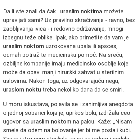
Da li ste znali da čak i
uraslim noktima
možete
upravljati sami? Uz pravilno skraćivanje - ravno, bez
zaobljivanja ivica - i redovno održavanje, mnogi
izbegnu teže oblike. Ipak, ako primetite da vam je
uraslim noktom
uzrokovana upala ili apsces,
odmah potražite medicinsku pomoć. Na sreću,
ozbiljne kompanije imaju medicinsko osoblje koje
može da obavi manji hirurški zahvat u sterilnim
uslovima. Nakon toga, uz odgovarajuću negu,
uraslom noktu
treba nekoliko dana da se smiri.
U moru iskustava, pojavila se i zanimljiva anegdota
o jednoj sobarici koja je, uprkos bolu, izdržala ceo
ugovor sa
uraslim noktom
na palcu. Kaže: „Nisam
smela da odem na bolovanje jer bi me poslali kući.
Svako jutro sam stavljala zavoj sa jodom i nadala