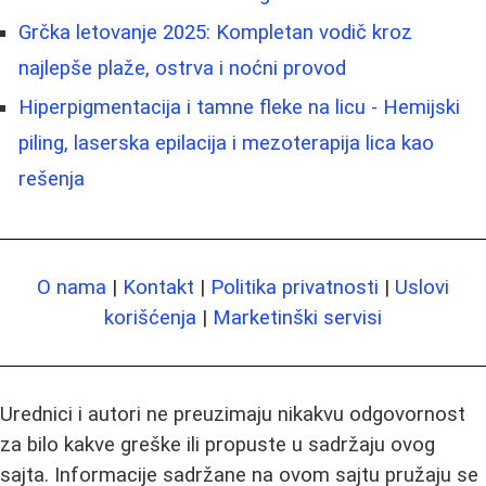
Grčka letovanje 2025: Kompletan vodič kroz
najlepše plaže, ostrva i noćni provod
Hiperpigmentacija i tamne fleke na licu - Hemijski
piling, laserska epilacija i mezoterapija lica kao
rešenja
O nama
|
Kontakt
|
Politika privatnosti
|
Uslovi
korišćenja
|
Marketinški servisi
Urednici i autori ne preuzimaju nikakvu odgovornost
za bilo kakve greške ili propuste u sadržaju ovog
sajta. Informacije sadržane na ovom sajtu pružaju se