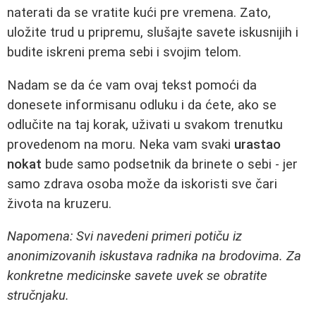
naterati da se vratite kući pre vremena. Zato,
uložite trud u pripremu, slušajte savete iskusnijih i
budite iskreni prema sebi i svojim telom.
Nadam se da će vam ovaj tekst pomoći da
donesete informisanu odluku i da ćete, ako se
odlučite na taj korak, uživati u svakom trenutku
provedenom na moru. Neka vam svaki
urastao
nokat
bude samo podsetnik da brinete o sebi - jer
samo zdrava osoba može da iskoristi sve čari
života na kruzeru.
Napomena: Svi navedeni primeri potiču iz
anonimizovanih iskustava radnika na brodovima. Za
konkretne medicinske savete uvek se obratite
stručnjaku.