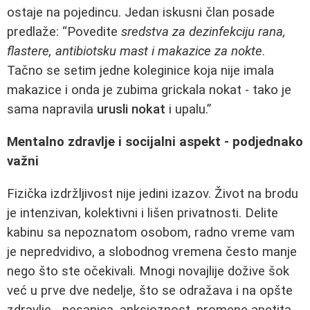
ostaje na pojedincu. Jedan iskusni član posade
predlaže: “Povedite
sredstva za dezinfekciju rana,
flastere, antibiotsku mast i makazice za nokte
.
Tačno se setim jedne koleginice koja nije imala
makazice i onda je zubima grickala nokat - tako je
sama napravila
urusli nokat
i upalu.”
Mentalno zdravlje i socijalni aspekt - podjednako
važni
Fizička izdržljivost nije jedini izazov. Život na brodu
je intenzivan, kolektivni i lišen privatnosti. Delite
kabinu sa nepoznatom osobom, radno vreme vam
je nepredvidivo, a slobodnog vremena često manje
nego što ste očekivali. Mnogi novajlije dožive šok
već u prve dve nedelje, što se odražava i na opšte
zdravlje - nesanica, anksioznost, promene apetita.