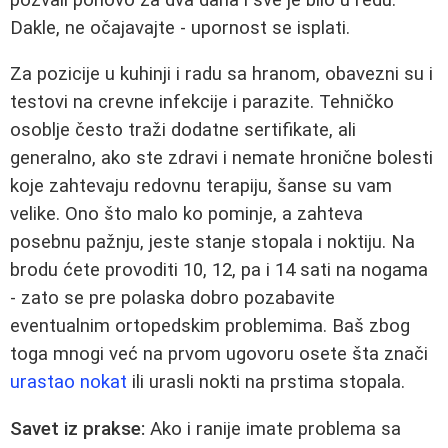
Dakle, ne očajavajte - upornost se isplati.
Za pozicije u kuhinji i radu sa hranom, obavezni su i
testovi na crevne infekcije i parazite. Tehničko
osoblje često traži dodatne sertifikate, ali
generalno, ako ste zdravi i nemate hronične bolesti
koje zahtevaju redovnu terapiju, šanse su vam
velike. Ono što malo ko pominje, a zahteva
posebnu pažnju, jeste stanje stopala i noktiju. Na
brodu ćete provoditi 10, 12, pa i 14 sati na nogama
- zato se pre polaska dobro pozabavite
eventualnim ortopedskim problemima. Baš zbog
toga mnogi već na prvom ugovoru osete šta znači
urastao nokat
ili urasli nokti na prstima stopala.
Savet iz prakse:
Ako i ranije imate problema sa