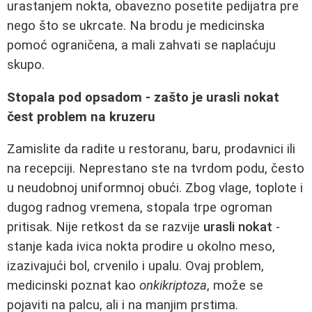
urastanjem nokta, obavezno posetite pedijatra pre
nego što se ukrcate. Na brodu je medicinska
pomoć ograničena, a mali zahvati se naplaćuju
skupo.
Stopala pod opsadom - zašto je urasli nokat
čest problem na kruzeru
Zamislite da radite u restoranu, baru, prodavnici ili
na recepciji. Neprestano ste na tvrdom podu, često
u neudobnoj uniformnoj obući. Zbog vlage, toplote i
dugog radnog vremena, stopala trpe ogroman
pritisak. Nije retkost da se razvije
urasli nokat
-
stanje kada ivica nokta prodire u okolno meso,
izazivajući bol, crvenilo i upalu. Ovaj problem,
medicinski poznat kao
onkikriptoza
, može se
pojaviti na palcu, ali i na manjim prstima.