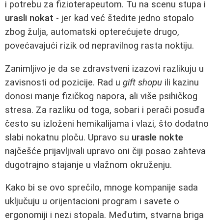
i potrebu za fizioterapeutom. Tu na scenu stupa i
urasli nokat
- jer kad već štedite jedno stopalo
zbog žulja, automatski opterećujete drugo,
povećavajući rizik od nepravilnog rasta noktiju.
Zanimljivo je da se zdravstveni izazovi razlikuju u
zavisnosti od pozicije. Rad u
gift shopu
ili kazinu
donosi manje fizičkog napora, ali više psihičkog
stresa. Za razliku od toga, sobari i perači posuđa
često su izloženi hemikalijama i vlazi, što dodatno
slabi nokatnu ploču. Upravo su
urasle nokte
najčešće prijavljivali upravo oni čiji posao zahteva
dugotrajno stajanje u vlažnom okruženju.
Kako bi se ovo sprečilo, mnoge kompanije sada
uključuju u orijentacioni program i savete o
ergonomiji i nezi stopala. Međutim, stvarna briga