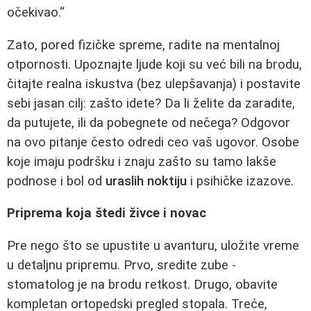
očekivao.“
Zato, pored fizičke spreme, radite na mentalnoj
otpornosti. Upoznajte ljude koji su već bili na brodu,
čitajte realna iskustva (bez ulepšavanja) i postavite
sebi jasan cilj: zašto idete? Da li želite da zaradite,
da putujete, ili da pobegnete od nečega? Odgovor
na ovo pitanje često odredi ceo vaš ugovor. Osobe
koje imaju podršku i znaju zašto su tamo lakše
podnose i bol od
uraslih noktiju
i psihičke izazove.
Priprema koja štedi živce i novac
Pre nego što se upustite u avanturu, uložite vreme
u detaljnu pripremu. Prvo, sredite zube -
stomatolog je na brodu retkost. Drugo, obavite
kompletan ortopedski pregled stopala. Treće,