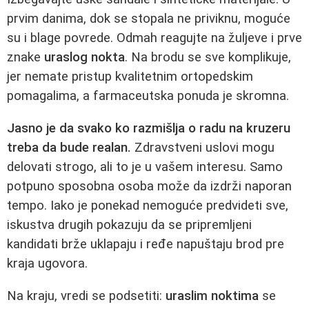
prvim danima, dok se stopala ne priviknu, moguće
su i blage povrede. Odmah reagujte na žuljeve i prve
znake
uraslog nokta
. Na brodu se sve komplikuje,
jer nemate pristup kvalitetnim ortopedskim
pomagalima, a farmaceutska ponuda je skromna.
Jasno je da svako ko razmišlja o radu na kruzeru
treba da bude realan.
Zdravstveni uslovi mogu
delovati strogo, ali to je u vašem interesu. Samo
potpuno sposobna osoba može da izdrži naporan
tempo. Iako je ponekad nemoguće predvideti sve,
iskustva drugih pokazuju da se pripremljeni
kandidati brže uklapaju i ređe napuštaju brod pre
kraja ugovora.
Na kraju, vredi se podsetiti:
uraslim noktima
se