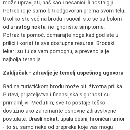
može upravljati, baš kao i nesanici ili nostalgiji.
Potrebno je samo biti odgovoran prema svom telu.
Ukoliko ste već na brodu i suočili ste se sa bolom
od
urastog nokta
, ne ignorišite simptome.
Potražite pomoć, odmarajte noge kad god ste u
prilici i koristite sve dostupne resurse. Brodski
lekari su tu da vam pomognu, a prevencija je
najbolja terapija.
Zaključak - zdravlje je temelj uspešnog ugovora
Rad na turističkom brodu može biti životna prilika.
Putevi, prijateljstva i finansijska sigurnost su
primamljivi. Međutim, sve to postaje teško
dostižno ako zanemarite osnovne zdravstvene
postulate.
Urasli nokat
, upala desni, hroničan umor
- to su samo neke od prepreka koje vas mogu