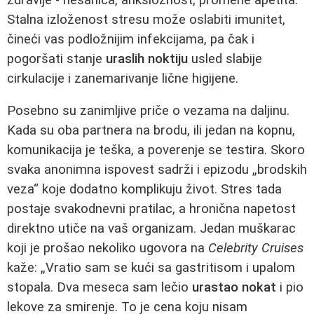
Stalna izloženost stresu može oslabiti imunitet,
čineći vas podložnijim infekcijama, pa čak i
pogoršati stanje
uraslih noktiju
usled slabije
cirkulacije i zanemarivanje lične higijene.
Posebno su zanimljive priče o vezama na daljinu.
Kada su oba partnera na brodu, ili jedan na kopnu,
komunikacija je teška, a poverenje se testira. Skoro
svaka anonimna ispovest sadrži i epizodu „brodskih
veza“ koje dodatno komplikuju život. Stres tada
postaje svakodnevni pratilac, a hronična napetost
direktno utiče na vaš organizam. Jedan muškarac
koji je prošao nekoliko ugovora na
Celebrity Cruises
kaže: „Vratio sam se kući sa gastritisom i upalom
stopala. Dva meseca sam lečio
urastao nokat
i pio
lekove za smirenje. To je cena koju nisam