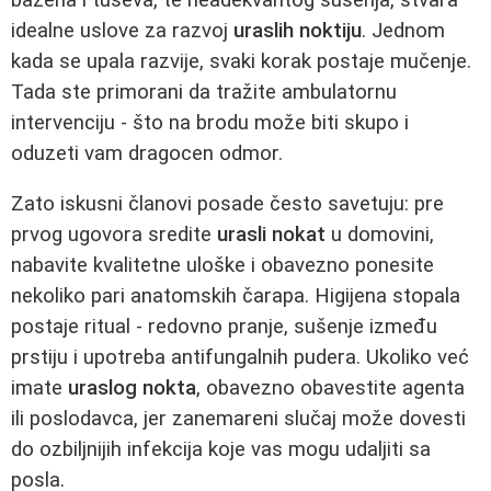
idealne uslove za razvoj
uraslih noktiju
. Jednom
kada se upala razvije, svaki korak postaje mučenje.
Tada ste primorani da tražite ambulatornu
intervenciju - što na brodu može biti skupo i
oduzeti vam dragocen odmor.
Zato iskusni članovi posade često savetuju: pre
prvog ugovora sredite
urasli nokat
u domovini,
nabavite kvalitetne uloške i obavezno ponesite
nekoliko pari anatomskih čarapa. Higijena stopala
postaje ritual - redovno pranje, sušenje između
prstiju i upotreba antifungalnih pudera. Ukoliko već
imate
uraslog nokta
, obavezno obavestite agenta
ili poslodavca, jer zanemareni slučaj može dovesti
do ozbiljnijih infekcija koje vas mogu udaljiti sa
posla.