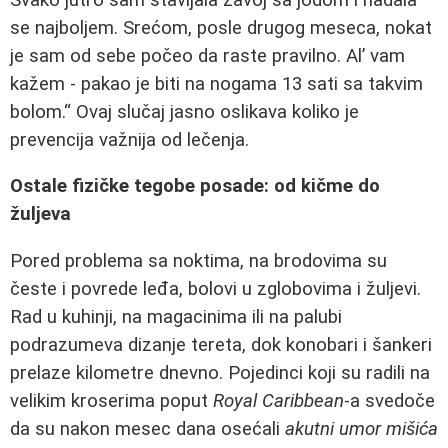
se najboljem. Srećom, posle drugog meseca, nokat
je sam od sebe počeo da raste pravilno. Al’ vam
kažem - pakao je biti na nogama 13 sati sa takvim
bolom.“ Ovaj slučaj jasno oslikava koliko je
prevencija važnija od lečenja.
Ostale fizičke tegobe posade: od kičme do
žuljeva
Pored problema sa noktima, na brodovima su
česte i povrede leđa, bolovi u zglobovima i žuljevi.
Rad u kuhinji, na magacinima ili na palubi
podrazumeva dizanje tereta, dok konobari i šankeri
prelaze kilometre dnevno. Pojedinci koji su radili na
velikim kroserima poput
Royal Caribbean
-a svedoče
da su nakon mesec dana osećali
akutni umor mišića