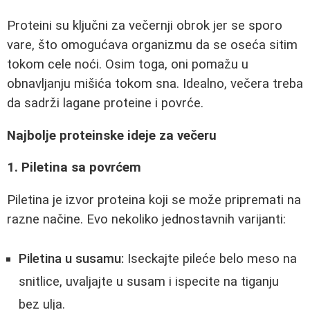
Proteini su ključni za večernji obrok jer se sporo
vare, što omogućava organizmu da se oseća sitim
tokom cele noći. Osim toga, oni pomažu u
obnavljanju mišića tokom sna. Idealno, večera treba
da sadrži lagane proteine i povrće.
Najbolje proteinske ideje za večeru
1. Piletina sa povrćem
Piletina je izvor proteina koji se može pripremati na
razne načine. Evo nekoliko jednostavnih varijanti:
Piletina u susamu:
Iseckajte pileće belo meso na
snitlice, uvaljajte u susam i ispecite na tiganju
bez ulja.