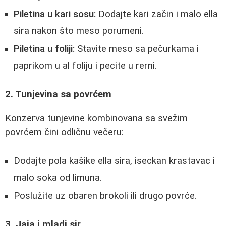
Piletina u kari sosu:
Dodajte kari začin i malo ella
sira nakon što meso porumeni.
Piletina u foliji:
Stavite meso sa pečurkama i
paprikom u al foliju i pecite u rerni.
2. Tunjevina sa povrćem
Konzerva tunjevine kombinovana sa svežim
povrćem čini odličnu večeru:
Dodajte pola kašike ella sira, iseckan krastavac i
malo soka od limuna.
Poslužite uz obaren brokoli ili drugo povrće.
3. Jaja i mladi sir