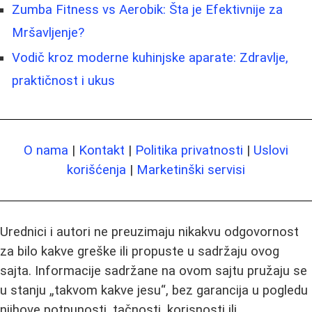
Zumba Fitness vs Aerobik: Šta je Efektivnije za
Mršavljenje?
Vodič kroz moderne kuhinjske aparate: Zdravlje,
praktičnost i ukus
O nama
|
Kontakt
|
Politika privatnosti
|
Uslovi
korišćenja
|
Marketinški servisi
Urednici i autori ne preuzimaju nikakvu odgovornost
za bilo kakve greške ili propuste u sadržaju ovog
sajta. Informacije sadržane na ovom sajtu pružaju se
u stanju „takvom kakve jesu“, bez garancija u pogledu
njihove potpunosti, tačnosti, korisnosti ili