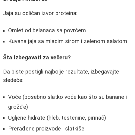
Jaja su odličan izvor proteina:
Omlet od belanaca sa povrćem
Kuvana jaja sa mladim sirom i zelenom salatom
Šta izbegavati za večeru?
Da biste postigli najbolje rezultate, izbegavajte
sledeće:
Voće (posebno slatko voće kao što su banane i
grožđe)
Ugljene hidrate (hleb, testenine, pirinač)
Prerađene proizvode i slatkiše