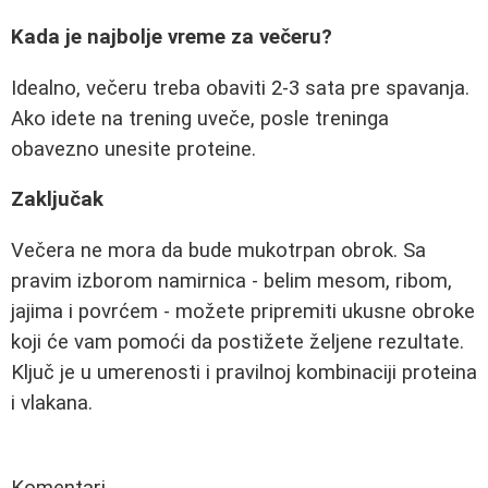
Kada je najbolje vreme za večeru?
Idealno, večeru treba obaviti 2-3 sata pre spavanja.
Ako idete na trening uveče, posle treninga
obavezno unesite proteine.
Zaključak
Večera ne mora da bude mukotrpan obrok. Sa
pravim izborom namirnica - belim mesom, ribom,
jajima i povrćem - možete pripremiti ukusne obroke
koji će vam pomoći da postižete željene rezultate.
Ključ je u umerenosti i pravilnoj kombinaciji proteina
i vlakana.
Komentari