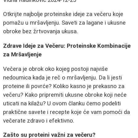
Otkrijte najbolje proteinske ideje za večeru koje
pomažu u mršavljenju. Saveti za lagane i ukusne
obroke bez žrtvovanja ukusa.
Zdrave Ideje za Večeru: Proteinske Kombinacije
za Mršavljenje
Večera je obrok oko kojeg postoji najviše
nedoumica kada je reč o mršavljenju. Da li jesti
proteine ili povrće? Koliko kasno je prekasno za
večeru? Kako pripremiti ukusne obroke koji neće
uticati na kilažu? U ovom članku ćemo podeliti
praktične savete i recepte koje će vam pomoći da
večerate zdravo i efektivno.
Zašto su proteini važni za večeru?