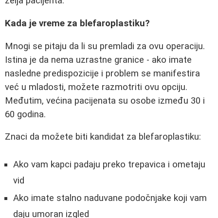
želja pacijenta.
Kada je vreme za blefaroplastiku?
Mnogi se pitaju da li su premladi za ovu operaciju.
Istina je da nema uzrastne granice - ako imate
nasledne predispozicije i problem se manifestira
već u mladosti, možete razmotriti ovu opciju.
Međutim, većina pacijenata su osobe između 30 i
60 godina.
Znaci da možete biti kandidat za blefaroplastiku:
Ako vam kapci padaju preko trepavica i ometaju
vid
Ako imate stalno naduvane podočnjake koji vam
daju umoran izgled