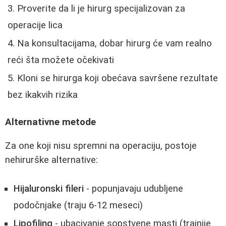
Proverite da li je hirurg specijalizovan za
operacije lica
Na konsultacijama, dobar hirurg će vam realno
reći šta možete očekivati
Kloni se hirurga koji obećava savršene rezultate
bez ikakvih rizika
Alternativne metode
Za one koji nisu spremni na operaciju, postoje
nehirurške alternative:
Hijaluronski fileri
- popunjavaju udubljene
podočnjake (traju 6-12 meseci)
Lipofiling
- ubacivanje sopstvene masti (trajnije