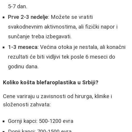
5-7 dan.
Prve 2-3 nedelje
: Možete se vratiti
svakodnevnim aktivnostima, ali fizički napor i
sunčanje treba izbegavati.
1-3 meseca
: Većina otoka je nestala, ali konačni
rezultati će biti vidljivi tek posle 6 meseci do
godinu dana.
Koliko košta blefaroplastika u Srbiji?
Cene variraju u zavisnosti od hirurga, klinike i
složenosti zahvata:
Gornji kapci: 500-1200 evra
Donji kapci: 700-1500 evra