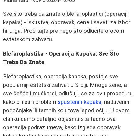
Sve što treba da znate o blefaroplastici (operaciji
kapaka) - iskustva, oporavak, cene i saveti za izbor
hirurga. Pročitajte pre nego što odlučite o ovom
estetskom zahvatu.
Blefaroplastika - Operacija Kapaka: Sve Što
Treba Da Znate
Blefaroplastika, operacija kapaka, postaje sve
popularniji estetski zahvat u Srbiji. Mnoge žene, a
sve češće i muškarci, odlučuju se za ovu proceduru
kako bi rešili problem
spuštenih kapaka
, naduvenih
podočnjaka ili tamnih kolutova ispod očiju. U ovom
članku ćemo detaljno objasniti šta tačno ova
operacija podrazumeva, kako izgleda oporavak,
koliko košta i kako izabrati pravog hirurga.