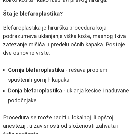
Šta je blefaroplastika?
Blefaroplastika je hirurška procedura koja
podrazumeva uklanjanje viška kože, masnog tkiva i
zatezanje mišića u predelu očnih kapaka. Postoje
dve osnovne vrste:
Gornja blefaroplastika
- rešava problem
spuštenih gornjih kapaka
Donja blefaroplastika
- uklanja kesice i naduvane
podočnjake
Procedura se može raditi u lokalnoj ili opštoj
anesteziji, u zavisnosti od složenosti zahvata i