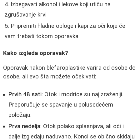
Izbegavati alkohol i lekove koji utiču na
zgrušavanje krvi
Pripremiti hladne obloge i kapi za oči koje će
vam trebati tokom oporavka
Kako izgleda oporavak?
Oporavak nakon blefaroplastike varira od osobe do
osobe, ali evo šta možete očekivati:
Prvih 48 sati
: Otok i modrice su najizraženiji.
Preporučuje se spavanje u polusedećem
položaju.
Prva nedelja
: Otok polako splasnjava, ali oči i
dalje izgledaju naduvano. Konci se obično skidaju