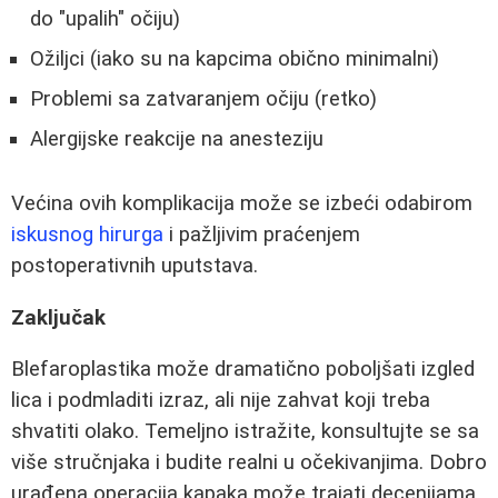
do "upalih" očiju)
Ožiljci (iako su na kapcima obično minimalni)
Problemi sa zatvaranjem očiju (retko)
Alergijske reakcije na anesteziju
Većina ovih komplikacija može se izbeći odabirom
iskusnog hirurga
i pažljivim praćenjem
postoperativnih uputstava.
Zaključak
Blefaroplastika može dramatično poboljšati izgled
lica i podmladiti izraz, ali nije zahvat koji treba
shvatiti olako. Temeljno istražite, konsultujte se sa
više stručnjaka i budite realni u očekivanjima. Dobro
urađena operacija kapaka može trajati decenijama,