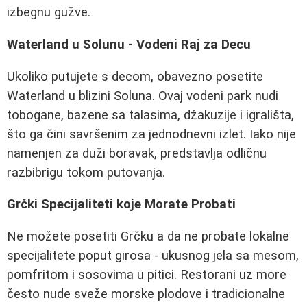
izbegnu gužve.
Waterland u Solunu - Vodeni Raj za Decu
Ukoliko putujete s decom, obavezno posetite
Waterland u blizini Soluna. Ovaj vodeni park nudi
tobogane, bazene sa talasima, džakuzije i igrališta,
što ga čini savršenim za jednodnevni izlet. Iako nije
namenjen za duži boravak, predstavlja odličnu
razbibrigu tokom putovanja.
Grčki Specijaliteti koje Morate Probati
Ne možete posetiti Grčku a da ne probate lokalne
specijalitete poput girosa - ukusnog jela sa mesom,
pomfritom i sosovima u pitici. Restorani uz more
često nude sveže morske plodove i tradicionalne