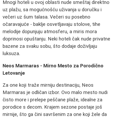
Mnogi hoteli u ovoj oblasti nude smeštaj direktno
uz plažu, sa mogućnošću uživanja u doručku i
večeri uz šum talasa. Večeri su posebno
očaravajuće - baklje osvetljavaju stolove, tihe
melodije dopunjuju atmosferu, a miris mora
doprinosi opuštanju. Neki hoteli čak nude privatne
bazene za svaku sobu, što dodaje doživljaju
luksuza.
Neos Marmaras - Mirno Mesto za Porodično
Letovanje
Za one koji traže mirniju destinaciju, Neos
Marmaras je odličan izbor. Ovo malo mesto nudi
čisto more i prelepe peščane plaže, idealne za
porodice s decom. Krajem sezone postaje još
mirnije, što ga čini savršenim za one koji žele da