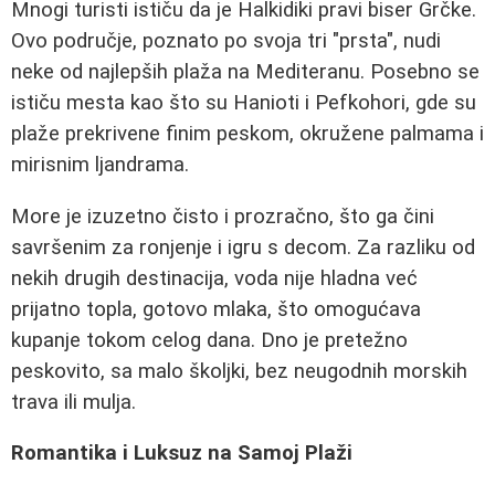
Mnogi turisti ističu da je Halkidiki pravi biser Grčke.
Ovo područje, poznato po svoja tri "prsta", nudi
neke od najlepših plaža na Mediteranu. Posebno se
ističu mesta kao što su Hanioti i Pefkohori, gde su
plaže prekrivene finim peskom, okružene palmama i
mirisnim ljandrama.
More je izuzetno čisto i prozračno, što ga čini
savršenim za ronjenje i igru s decom. Za razliku od
nekih drugih destinacija, voda nije hladna već
prijatno topla, gotovo mlaka, što omogućava
kupanje tokom celog dana. Dno je pretežno
peskovito, sa malo školjki, bez neugodnih morskih
trava ili mulja.
Romantika i Luksuz na Samoj Plaži