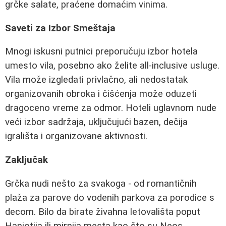
grčke salate, praćene domaćim vinima.
Saveti za Izbor Smeštaja
Mnogi iskusni putnici preporučuju izbor hotela
umesto vila, posebno ako želite all-inclusive usluge.
Vila može izgledati privlačno, ali nedostatak
organizovanih obroka i čišćenja može oduzeti
dragoceno vreme za odmor. Hoteli uglavnom nude
veći izbor sadržaja, uključujući bazen, dečija
igrališta i organizovane aktivnosti.
Zaključak
Grčka nudi nešto za svakoga - od romantičnih
plaža za parove do vodenih parkova za porodice s
decom. Bilo da birate živahna letovališta poput
Haniotija ili mirnija mesta kao što su Neos