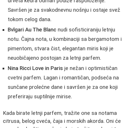
drveta kedra odmah podiže raspoloženje.
Savršen je za svakodnevnu nošnju i ostaje svež
tokom celog dana.
Bvlgari Au The Blanc
nudi sofisticiraniju letnju
notu. Čajna nota, u kombinaciji sa bergamotom i
pimentom, stvara čist, elegantan miris koji je
neuobičajeno postojan za letnji parfem.
Nina Ricci Love in Paris
je nežan i optimističan
cvetni parfem. Lagan i romantičan, podseća na
sunčane prolećne dane i savršen je za one koji
preferiraju suptilnije mirise.
Kada birate letnji parfem, tražite one sa notama
citrusa, belog cveća, čaja i morskih akorda. Oni će