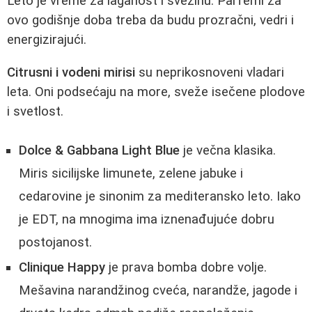
Leto je vreme za laganost i svežinu. Parfemi za
ovo godišnje doba treba da budu prozračni, vedri i
energizirajući.
Citrusni i vodeni mirisi
su neprikosnoveni vladari
leta. Oni podsećaju na more, sveže isečene plodove
i svetlost.
Dolce & Gabbana Light Blue
je večna klasika.
Miris sicilijske limunete, zelene jabuke i
cedarovine je sinonim za mediteransko leto. Iako
je EDT, na mnogima ima iznenađujuće dobru
postojanost.
Clinique Happy
je prava bomba dobre volje.
Mešavina narandžinog cveća, narandže, jagode i