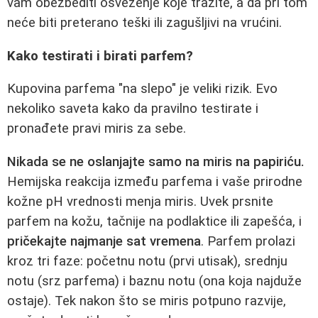
vam obezbediti osveženje koje tražite, a da pri tom
neće biti preterano teški ili zagušljivi na vrućini.
Kako testirati i birati parfem?
Kupovina parfema "na slepo" je veliki rizik. Evo
nekoliko saveta kako da pravilno testirate i
pronađete pravi miris za sebe.
Nikada se ne oslanjajte samo na miris na papiriću.
Hemijska reakcija između parfema i vaše prirodne
kožne pH vrednosti menja miris. Uvek prsnite
parfem na kožu, tačnije na podlaktice ili zapešća, i
pričekajte najmanje sat vremena
. Parfem prolazi
kroz tri faze: početnu notu (prvi utisak), srednju
notu (srz parfema) i baznu notu (ona koja najduže
ostaje). Tek nakon što se miris potpuno razvije,