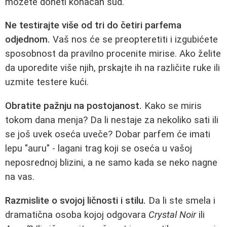
možete doneti konačan sud.
Ne testirajte više od tri do četiri parfema
odjednom.
Vaš nos će se preopteretiti i izgubićete
sposobnost da pravilno procenite mirise. Ako želite
da uporedite više njih, prskajte ih na različite ruke ili
uzmite testere kući.
Obratite pažnju na postojanost.
Kako se miris
tokom dana menja? Da li nestaje za nekoliko sati ili
se još uvek oseća uveče? Dobar parfem će imati
lepu "auru" - lagani trag koji se oseća u vašoj
neposrednoj blizini, a ne samo kada se neko nagne
na vas.
Razmislite o svojoj ličnosti i stilu.
Da li ste smela i
dramatična osoba kojoj odgovara
Crystal Noir
ili