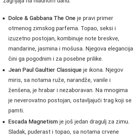
zagrljaja na hladnom danu.
Dolce & Gabbana The One
je pravi primer
otmenog zimskog parfema. Topao, seksi i
izuzetno postojan, kombinuje note breskve,
mandarine, jasmina i mošusa. Njegova elegancija
čini ga pogodnim i za posebne prilike.
Jean Paul Gaultier Classique
je ikona. Njegov
miris, sa notama ruže, narandže, vanile i
ženšena, je hrabar i nezaboravan. Na mnogima
je neverovatno postojan, ostavljajući trag koji se
pamti.
Escada Magnetism
je još jedan dragulj za zimu.
Sladak, puderast i topao, sa notama crvene