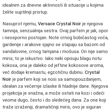
idealnim za dnevne aktivnosti ili situacije u kojima
želite suptilniji pristup.
Nasuprot njemu,
Versace Crystal Noir
je njegova
tamnija, senzualnija sestra. Ovaj parfem je jak, opor
i neosporno postojan. Note crnog bobičastog voća,
gardenije i arakove sjajno se stapaju sa bazom od
sandalovine, crnog tamjana i mošusa. On nije samo
miris; to je iskustvo. Iako neki opisuju blagu notu
kokosa, ona je daleko od jeftine kokosove aroma,
već dodaje kremastu, egzotičnu dubinu.
Crystal
Noir
je parfem koji se nosi sa samopouzdanjem,
idealan za večernje izlaske ili hladnije dane. Njegova
projekcija je snažna, a može ostati na kozi i odeći
veoma dugo, često i do sledećeg dana. Za one koji
traže izraženiji, dramatičniji miris, ovo je siguran