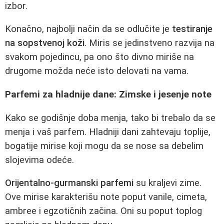
izbor.
Konačno, najbolji način da se odlučite je
testiranje
na sopstvenoj koži
. Miris se jedinstveno razvija na
svakom pojedincu, pa ono što divno miriše na
drugome možda neće isto delovati na vama.
Parfemi za hladnije dane: Zimske i jesenje note
Kako se godišnje doba menja, tako bi trebalo da se
menja i vaš parfem. Hladniji dani zahtevaju toplije,
bogatije mirise koji mogu da se nose sa debelim
slojevima odeće.
Orijentalno-gurmanski parfemi
su kraljevi zime.
Ove mirise karakterišu note poput vanile, cimeta,
ambree i egzotičnih začina. Oni su poput toplog