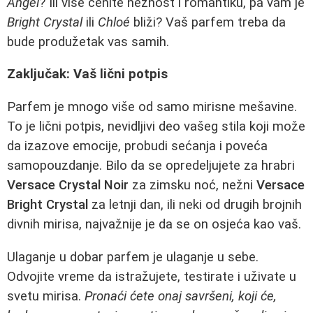
Angel
? Ili više cenite nežnost i romantiku, pa vam je
Bright Crystal
ili
Chloé
bliži? Vaš parfem treba da
bude produžetak vas samih.
Zaključak: Vaš lični potpis
Parfem je mnogo više od samo mirisne mešavine.
To je lični potpis, nevidljivi deo vašeg stila koji može
da izazove emocije, probudi sećanja i poveća
samopouzdanje. Bilo da se opredeljujete za hrabri
Versace Crystal Noir
za zimsku noć, nežni
Versace
Bright Crystal
za letnji dan, ili neki od drugih brojnih
divnih mirisa, najvažnije je da se on osjeća kao vaš.
Ulaganje u dobar parfem je ulaganje u sebe.
Odvojite vreme da istražujete, testirate i uživate u
svetu mirisa.
Pronaći ćete onaj savršeni, koji će,