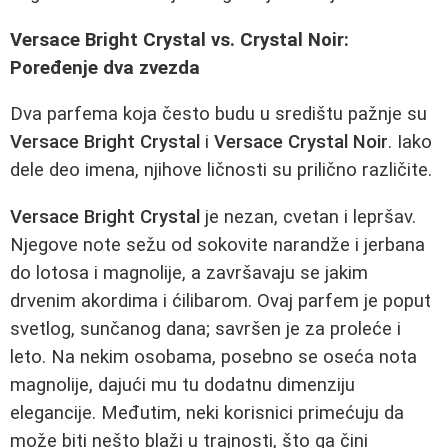
Versace Bright Crystal vs. Crystal Noir:
Poređenje dva zvezda
Dva parfema koja često budu u središtu pažnje su
Versace Bright Crystal
i
Versace Crystal Noir
. Iako
dele deo imena, njihove ličnosti su prilično različite.
Versace Bright Crystal
je nezan, cvetan i lepršav.
Njegove note sežu od sokovite narandže i jerbana
do lotosa i magnolije, a završavaju se jakim
drvenim akordima i ćilibarom. Ovaj parfem je poput
svetlog, sunčanog dana; savršen je za proleće i
leto. Na nekim osobama, posebno se oseća nota
magnolije, dajući mu tu dodatnu dimenziju
elegancije. Međutim, neki korisnici primećuju da
može biti nešto blaži u trajnosti, što ga čini