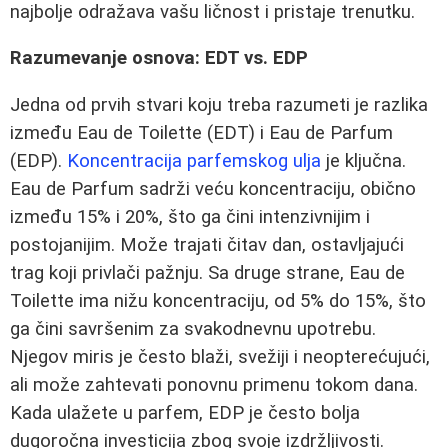
najbolje odražava vašu ličnost i pristaje trenutku.
Razumevanje osnova: EDT vs. EDP
Jedna od prvih stvari koju treba razumeti je razlika
između Eau de Toilette (EDT) i Eau de Parfum
(EDP).
Koncentracija parfemskog ulja
je ključna.
Eau de Parfum sadrži veću koncentraciju, obično
između 15% i 20%, što ga čini intenzivnijim i
postojanijim. Može trajati čitav dan, ostavljajući
trag koji privlači pažnju. Sa druge strane, Eau de
Toilette ima nižu koncentraciju, od 5% do 15%, što
ga čini savršenim za svakodnevnu upotrebu.
Njegov miris je često blaži, svežiji i neopterećujući,
ali može zahtevati ponovnu primenu tokom dana.
Kada ulažete u parfem, EDP je često bolja
dugoročna investicija zbog svoje izdržljivosti.