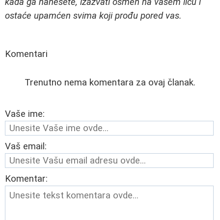
kada ga nanesete, izazvati osmeh na vašem licu i
ostaće upamćen svima koji prođu pored vas.
Komentari
Trenutno nema komentara za ovaj članak.
Vaše ime:
Vaš email:
Komentar: