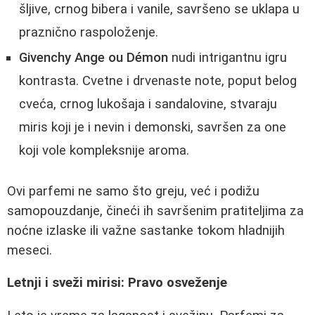
šljive, crnog bibera i vanile, savršeno se uklapa u
praznično raspoloženje.
Givenchy Ange ou Démon
nudi intrigantnu igru
kontrasta. Cvetne i drvenaste note, poput belog
cveća, crnog lukošaja i sandalovine, stvaraju
miris koji je i nevin i demonski, savršen za one
koji vole kompleksnije aroma.
Ovi parfemi ne samo što greju, već i podižu
samopouzdanje, čineći ih savršenim pratiteljima za
noćne izlaske ili važne sastanke tokom hladnijih
meseci.
Letnji i sveži mirisi: Pravo osveženje