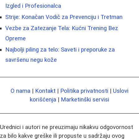
Izgled i Profesionalca
Strije: Konačan Vodič za Prevenciju i Tretman
Vezbe za Zatezanje Tela: Kućni Trening Bez
Opreme
Najbolji piling za telo: Saveti i preporuke za
savršenu negu kože
O nama
|
Kontakt
|
Politika privatnosti
|
Uslovi
korišćenja
|
Marketinški servisi
Urednici i autori ne preuzimaju nikakvu odgovornost
za bilo kakve greške ili propuste u sadržaju ovog