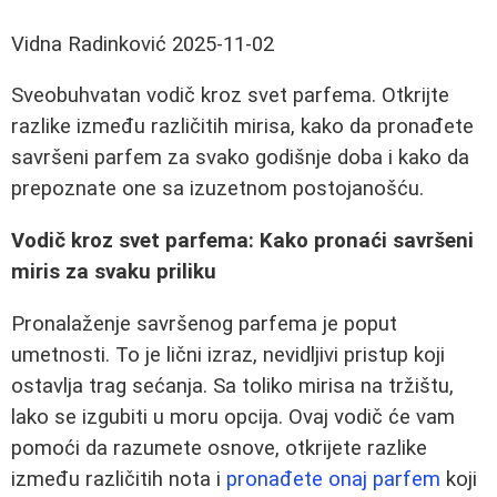
Vidna Radinković
2025-11-02
Sveobuhvatan vodič kroz svet parfema. Otkrijte
razlike između različitih mirisa, kako da pronađete
savršeni parfem za svako godišnje doba i kako da
prepoznate one sa izuzetnom postojanošću.
Vodič kroz svet parfema: Kako pronaći savršeni
miris za svaku priliku
Pronalaženje savršenog parfema je poput
umetnosti. To je lični izraz, nevidljivi pristup koji
ostavlja trag sećanja. Sa toliko mirisa na tržištu,
lako se izgubiti u moru opcija. Ovaj vodič će vam
pomoći da razumete osnove, otkrijete razlike
između različitih nota i
pronađete onaj parfem
koji