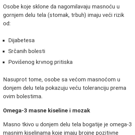
Osobe koje sklone da nagomilavaju masnoću u
gornjem delu tela (stomak, trbuh) imaju veći rizik
od:
Dijabetesa
Srčanih bolesti
Povišenog krvnog pritiska
Nasuprot tome, osobe sa većom masnoćom u
donjem delu tela pokazuju veću toleranciju prema
ovim bolestima.
Omega-3 masne kiseline i mozak
Masno tkivo u donjem delu tela bogatije je omega-3
masnim kiselinama koje imaju brojne pozitivne