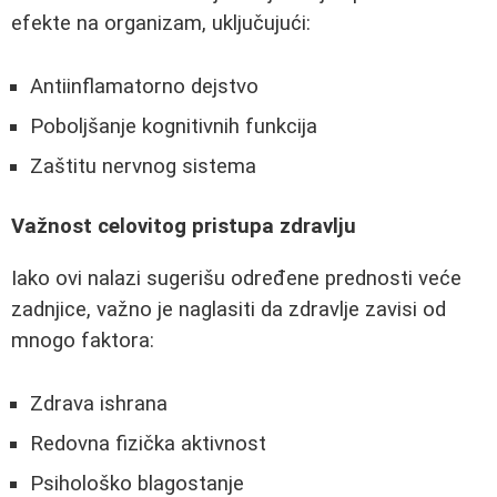
efekte na organizam, uključujući:
Antiinflamatorno dejstvo
Poboljšanje kognitivnih funkcija
Zaštitu nervnog sistema
Važnost celovitog pristupa zdravlju
Iako ovi nalazi sugerišu određene prednosti veće
zadnjice, važno je naglasiti da zdravlje zavisi od
mnogo faktora:
Zdrava ishrana
Redovna fizička aktivnost
Psihološko blagostanje