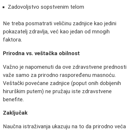
Zadovoljstvo sopstvenim telom
Ne treba posmatrati veličinu zadnjice kao jedini
pokazatelj zdravlja, već kao jedan od mnogih
faktora.
Prirodna vs. veštačka obilnost
Važno je napomenuti da ove zdravstvene prednosti
važe samo za prirodno raspoređenu masnoću.
Veštački povećane zadnjice (poput onih dobijenih
hirurškim putem) ne pružaju iste zdravstvene
benefite.
Zaključak
Naučna istraživanja ukazuju na to da prirodno veća