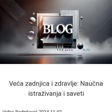
Veća zadnjica i zdravlje: Naučna
istraživanja i saveti
Vidna Radinković
2024-11-02