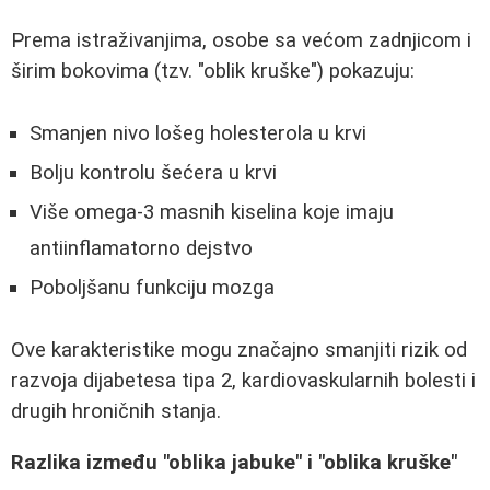
Prema istraživanjima, osobe sa većom zadnjicom i
širim bokovima (tzv. "oblik kruške") pokazuju:
Smanjen nivo lošeg holesterola u krvi
Bolju kontrolu šećera u krvi
Više omega-3 masnih kiselina koje imaju
antiinflamatorno dejstvo
Poboljšanu funkciju mozga
Ove karakteristike mogu značajno smanjiti rizik od
razvoja dijabetesa tipa 2, kardiovaskularnih bolesti i
drugih hroničnih stanja.
Razlika između "oblika jabuke" i "oblika kruške"