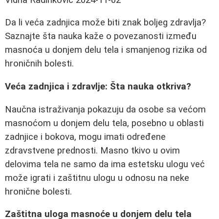
Da li veća zadnjica može biti znak boljeg zdravlja?
Saznajte šta nauka kaže o povezanosti između
masnoća u donjem delu tela i smanjenog rizika od
hroničnih bolesti.
Veća zadnjica i zdravlje: Šta nauka otkriva?
Naučna istraživanja pokazuju da osobe sa većom
masnoćom u donjem delu tela, posebno u oblasti
zadnjice i bokova, mogu imati određene
zdravstvene prednosti. Masno tkivo u ovim
delovima tela ne samo da ima estetsku ulogu već
može igrati i zaštitnu ulogu u odnosu na neke
hronične bolesti.
Zaštitna uloga masnoće u donjem delu tela