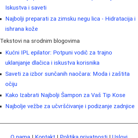
Iskustva i saveti
Najbolji preparati za zimsku negu lica - Hidratacija i
ishrana kože
Tekstovi na srodnim blogovima
Kućni IPL epilator: Potpuni vodič za trajno
uklanjanje dlačica i iskustva korisnika
Saveti za izbor sunčanih naočara: Moda i zaštita
očiju
Kako Izabrati Najbolji Šampon za Vaš Tip Kose
Najbolje vežbe za učvršćivanje i podizanje zadnjice
O nama
|
Kontakt
|
Politika privatnosti
|
Uslovi