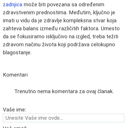
zadnjica
može biti povezana sa određenim
zdravstvenim prednostima. Međutim, ključno je
imati u vidu da je zdravlje kompleksna stvar koja
zahteva balans između različitih faktora. Umesto
da se fokusiramo isključivo na izgled, treba težiti
zdravom načinu života koji podržava celokupno
blagostanje.
Komentari
Trenutno nema komentara za ovaj članak.
Vaše ime: