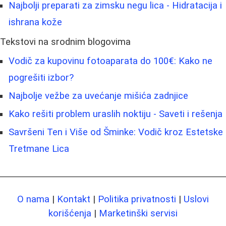
Najbolji preparati za zimsku negu lica - Hidratacija i
ishrana kože
Tekstovi na srodnim blogovima
Vodič za kupovinu fotoaparata do 100€: Kako ne
pogrešiti izbor?
Najbolje vežbe za uvećanje mišića zadnjice
Kako rešiti problem uraslih noktiju - Saveti i rešenja
Savršeni Ten i Više od Šminke: Vodič kroz Estetske
Tretmane Lica
O nama
|
Kontakt
|
Politika privatnosti
|
Uslovi
korišćenja
|
Marketinški servisi