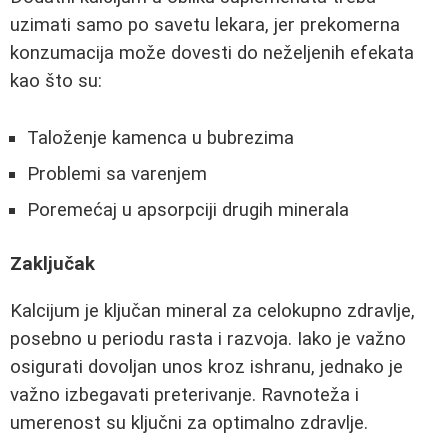
uzimati samo po savetu lekara, jer prekomerna
konzumacija može dovesti do neželjenih efekata
kao što su:
Taloženje kamenca u bubrezima
Problemi sa varenjem
Poremećaj u apsorpciji drugih minerala
Zaključak
Kalcijum je ključan mineral za celokupno zdravlje,
posebno u periodu rasta i razvoja. Iako je važno
osigurati dovoljan unos kroz ishranu, jednako je
važno izbegavati preterivanje. Ravnoteža i
umerenost su ključni za optimalno zdravlje.