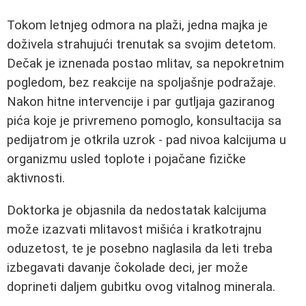
Tokom letnjeg odmora na plaži, jedna majka je
doživela strahujući trenutak sa svojim detetom.
Dečak je iznenada postao mlitav, sa nepokretnim
pogledom, bez reakcije na spoljašnje podražaje.
Nakon hitne intervencije i par gutljaja gaziranog
pića koje je privremeno pomoglo, konsultacija sa
pedijatrom je otkrila uzrok - pad nivoa kalcijuma u
organizmu usled toplote i pojačane fizičke
aktivnosti.
Doktorka je objasnila da nedostatak kalcijuma
može izazvati mlitavost mišića i kratkotrajnu
oduzetost, te je posebno naglasila da leti treba
izbegavati davanje čokolade deci, jer može
doprineti daljem gubitku ovog vitalnog minerala.