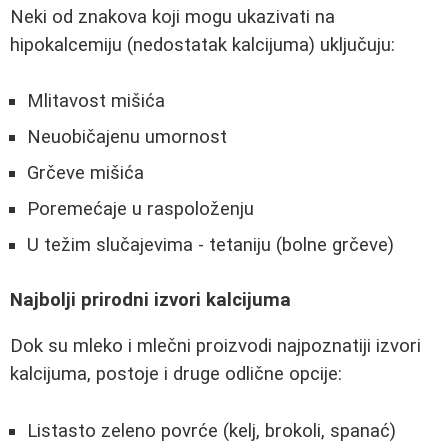
Neki od znakova koji mogu ukazivati na
hipokalcemiju (nedostatak kalcijuma) uključuju:
Mlitavost mišića
Neuobičajenu umornost
Grčeve mišića
Poremećaje u raspoloženju
U težim slučajevima - tetaniju (bolne grčeve)
Najbolji prirodni izvori kalcijuma
Dok su mleko i mlečni proizvodi najpoznatiji izvori
kalcijuma, postoje i druge odlične opcije:
Listasto zeleno povrće (kelj, brokoli, spanać)