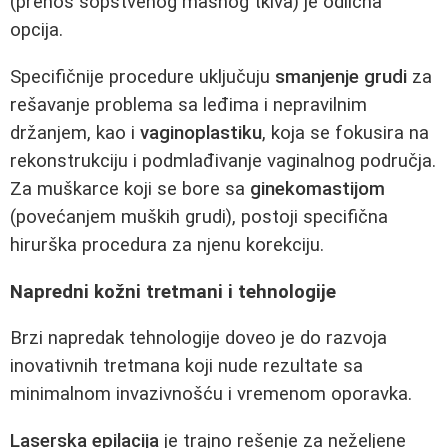
(prenos sopstvenog masnog tkiva) je odlična
opcija.
Specifičnije procedure uključuju
smanjenje grudi
za
rešavanje problema sa leđima i nepravilnim
držanjem, kao i
vaginoplastiku
, koja se fokusira na
rekonstrukciju i podmlađivanje vaginalnog područja.
Za muškarce koji se bore sa
ginekomastijom
(povećanjem muških grudi), postoji specifična
hirurška procedura za njenu korekciju.
Napredni kožni tretmani i tehnologije
Brzi napredak tehnologije doveo je do razvoja
inovativnih tretmana koji nude rezultate sa
minimalnom invazivnošću i vremenom oporavka.
Laserska epilacija
je trajno rešenje za neželjene