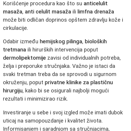
Korišćenje procedura kao što su
anticelulit
masaža
,
anti celulit masaža
ili
limfna drenaža
može biti odličan doprinos opštem zdravlju kože i
cirkulacije.
Odabir između
hemijskog pilinga
,
bioloških
tretmana
ili hirurških intervencija poput
dermolipektomije
zavisi od individualnih potreba,
želja i preporuke stručnjaka. Važno je istaci da
svaki tretman treba da se sprovodi u sigurnom
okruženju, poput
privatne klinike za plastičnu
hirurgiju
, kako bi se osigurali najbolji mogući
rezultati i minimizirao rizik.
Investiranje u sebe i svoj izgled može imati dubok
uticaj na samopouzdanje i kvalitet života.
Informisanjem i saradnjom sa stručnjacima,