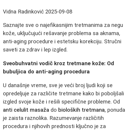
Vidna Radinković
2025-09-08
Saznajte sve o najefikasnijim tretmanima za negu
kože, uključujući rešavanje problema sa aknama,
anti-aging procedure i estetsku korekciju. Stručni
saveti za zdrav i lep izgled.
Sveobuhvatni vodič kroz tretmane kože: Od
bubuljica do anti-aging procedura
U današnje vreme, sve je veći broj ljudi koji se
opredeljuje za različite tretmane kako bi poboljšali
izgled svoje kože i rešili specifične probleme. Od
anti celulit masaža
do
bioloških tretmana
, ponuda
je zaista raznolika. Razumevanje različitih
procedura i njihovih prednosti ključno je za