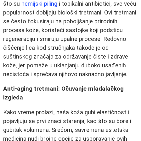
što su
hemijski piling
i topikalni antibiotici, sve veću
popularnost dobijaju biološki tretmani. Ovi tretmani
se često fokusiraju na poboljšanje prirodnih
procesa kože, koristeći sastojke koji podstiču
regeneraciju i smiruju upalne procese. Redovno
čišćenje lica kod stručnjaka takode je od
suštinskog značaja za održavanje čiste i zdrave
kože, jer pomaže u uklanjanju duboko usađenih
nečistoća i sprečava njihovo naknadno javljanje.
Anti-aging tretmani: Očuvanje mladalačkog
izgleda
Kako vreme prolazi, naša koža gubi elastičnost i
pojavljuju se prvi znaci starenja, kao što su bore i
gubitak volumena. Srećom, savremena estetska
medicina nudi brojne opcije za usporavanje ovih