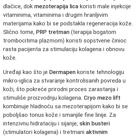
dlačice, dok
mezoterapija lica
koristi male injekcije
vitaminima, vitaminima i drugim hranljivim
materijama kako bi se podstakla regeneracija kože.
Slično tome,
PRP tretman
(terapija bogatom
trombocitima plazmom) koristi sopstvene činioc
rasta pacijenta za stimulaciju kolagena i obnovu
kože.
Uređaji kao što je
Dermapen
koriste tehnologiju
mikro-iglica za stvaranje kontrolisanih povreda u
koži, što pokreće prirodni proces zarastanja i
stimuliše proizvodnju kolagena.
Cryo mezo lift
kombinuje hladnoću sa mezoterapijom kako bi se
poboljšao tonus kože i smanjile fine linije. Za
intenzivnu hidrataciju i sijanje,
skin busteri
(stimulatori kolagena) i tretmani
aktivnim