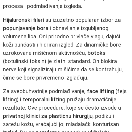
procesa i podmlađivanje izgleda.
Hijaluronski fileri
su izuzetno popularan izbor za
popunjavanje bora
i obnavljanje izgubljenog
volumena lica. Oni prirodno privlače vlagu, dajući
koži punćasti i hidriran izgled. Za dinamičke bore
uzrokovane mišićnom aktivnošću,
botoks
(botulinski toksin) je zlatni standard. On blokira
nerve koji signaliziraju mišićima da se kontrahuju,
čime se bore privremeno izglađuju.
Za sveobuhvatnije podmlađivanje,
face lifting
(fejs
lifting) i
temporalni lifting
pružaju dramatičnije
rezultate. Ove procedure, koje se često izvode u
privatnoj klinici za plastičnu hirurgiju
, podižu i
zatežu kožu, vraćajući joj mladalački konturisan