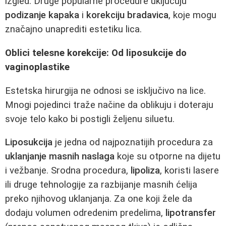
izgled. Druge popularne procedure uključuju
podizanje kapaka
i
korekciju bradavica
, koje mogu
značajno unaprediti estetiku lica.
Oblici telesne korekcije: Od liposukcije do
vaginoplastike
Estetska hirurgija ne odnosi se isključivo na lice.
Mnogi pojedinci traže načine da oblikuju i doteraju
svoje telo kako bi postigli željenu siluetu.
Liposukcija
je jedna od najpoznatijih procedura za
uklanjanje masnih naslaga
koje su otporne na dijetu
i vežbanje. Srodna procedura,
lipoliza
, koristi lasere
ili druge tehnologije za razbijanje masnih ćelija
preko njihovog uklanjanja. Za one koji žele da
dodaju volumen odredenim predelima,
lipotransfer