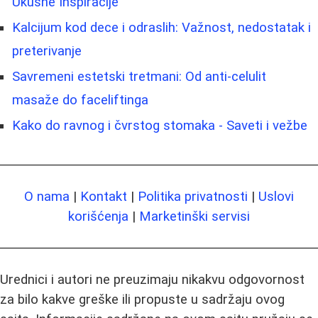
Ukusne Inspiracije
Kalcijum kod dece i odraslih: Važnost, nedostatak i
preterivanje
Savremeni estetski tretmani: Od anti-celulit
masaže do faceliftinga
Kako do ravnog i čvrstog stomaka - Saveti i vežbe
O nama
|
Kontakt
|
Politika privatnosti
|
Uslovi
korišćenja
|
Marketinški servisi
Urednici i autori ne preuzimaju nikakvu odgovornost
za bilo kakve greške ili propuste u sadržaju ovog