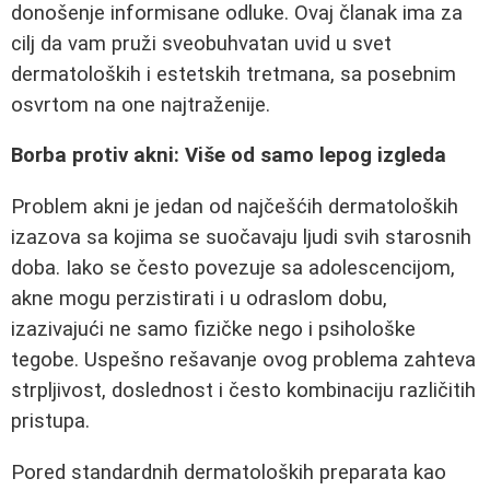
donošenje informisane odluke. Ovaj članak ima za
cilj da vam pruži sveobuhvatan uvid u svet
dermatoloških i estetskih tretmana, sa posebnim
osvrtom na one najtraženije.
Borba protiv akni: Više od samo lepog izgleda
Problem akni je jedan od najčešćih dermatoloških
izazova sa kojima se suočavaju ljudi svih starosnih
doba. Iako se često povezuje sa adolescencijom,
akne mogu perzistirati i u odraslom dobu,
izazivajući ne samo fizičke nego i psihološke
tegobe. Uspešno rešavanje ovog problema zahteva
strpljivost, doslednost i često kombinaciju različitih
pristupa.
Pored standardnih dermatoloških preparata kao