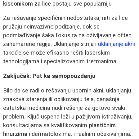
kiseonikom za lice
postaju sve popularniji.
Za rešavanje specifičnih nedostataka, niti za lice
pružaju neinvazivno podizanje, dok se
podmlađivanje šaka fokusira na oživljavanje often
zanemarene regije. Uklanjanje strija i
uklanjanje akni
takođe se može efikasno rešiti laserskim
tehnologijama i specializovanim tretmanima.
Zaključak: Put ka samopouzdanju
Bilo da se radi o rešavanju upornih akni, uklanjanju
znakova starenja ili oblikovanju tela, današnja
estetska medicina nudi rešenje za gotovo svaki
problem. Ključ uspeha leži u pažljivom istraživanju,
konsultacijama sa kvalifikovanim
plastičnim
hirurzima
i dermatolozima, i realnim očekivanjima.