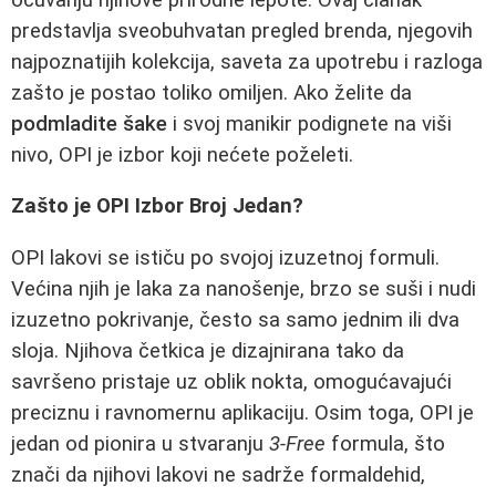
predstavlja sveobuhvatan pregled brenda, njegovih
najpoznatijih kolekcija, saveta za upotrebu i razloga
zašto je postao toliko omiljen. Ako želite da
podmladite šake
i svoj manikir podignete na viši
nivo, OPI je izbor koji nećete poželeti.
Zašto je OPI Izbor Broj Jedan?
OPI lakovi se ističu po svojoj izuzetnoj formuli.
Većina njih je laka za nanošenje, brzo se suši i nudi
izuzetno pokrivanje, često sa samo jednim ili dva
sloja. Njihova četkica je dizajnirana tako da
savršeno pristaje uz oblik nokta, omogućavajući
preciznu i ravnomernu aplikaciju. Osim toga, OPI je
jedan od pionira u stvaranju
3-Free
formula, što
znači da njihovi lakovi ne sadrže formaldehid,