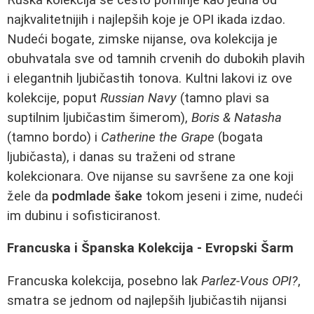
najkvalitetnijih i najlepših koje je OPI ikada izdao.
Nudeći bogate, zimske nijanse, ova kolekcija je
obuhvatala sve od tamnih crvenih do dubokih plavih
i elegantnih ljubičastih tonova. Kultni lakovi iz ove
kolekcije, poput
Russian Navy
(tamno plavi sa
suptilnim ljubičastim šimerom),
Boris & Natasha
(tamno bordo) i
Catherine the Grape
(bogata
ljubičasta), i danas su traženi od strane
kolekcionara. Ove nijanse su savršene za one koji
žele da
podmlade šake
tokom jeseni i zime, nudeći
im dubinu i sofisticiranost.
Francuska i Španska Kolekcija - Evropski Šarm
Francuska kolekcija, posebno lak
Parlez-Vous OPI?
,
smatra se jednom od najlepših ljubičastih nijansi