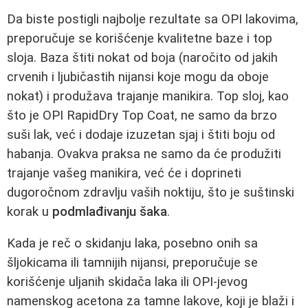
Da biste postigli najbolje rezultate sa OPI lakovima,
preporučuje se korišćenje kvalitetne baze i top
sloja. Baza štiti nokat od boja (naročito od jakih
crvenih i ljubičastih nijansi koje mogu da oboje
nokat) i produžava trajanje manikira. Top sloj, kao
što je OPI RapidDry Top Coat, ne samo da brzo
suši lak, već i dodaje izuzetan sjaj i štiti boju od
habanja. Ovakva praksa ne samo da će produžiti
trajanje vašeg manikira, već će i doprineti
dugoročnom zdravlju vaših noktiju, što je suštinski
korak u
podmlađivanju šaka
.
Kada je reč o skidanju laka, posebno onih sa
šljokicama ili tamnijih nijansi, preporučuje se
korišćenje uljanih skidača laka ili OPI-jevog
namenskog acetona za tamne lakove, koji je blaži i