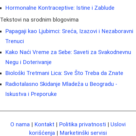
Hormonalne Kontraceptive: Istine i Zablude
Tekstovi na srodnim blogovima
Papagaji kao Ljubimci: Sreća, Izazovi i Nezaboravni
Trenuci
Kako Naći Vreme za Sebe: Saveti za Svakodnevnu
Negu i Doterivanje
Biološki Tretmani Lica: Sve Što Treba da Znate
Radiotalasno Skidanje Mladeža u Beogradu -
Iskustva i Preporuke
O nama
|
Kontakt
|
Politika privatnosti
|
Uslovi
korišćenja
|
Marketinški servisi