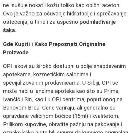
ne isušuje nokat i kožu toliko kao obični aceton.
Ovo je važno za očuvanje hidratacije i sprečavanje
oštećenja, a time i za uspešno
podmlađivanje
šaka
.
Gde Kupiti i Kako Prepoznati Originalne
Proizvode
OPI lakovi su široko dostupni u bolje snabdevenim
apotekama, kozmetičkim salonima i
specijalizovanim prodavnicama. U Srbiji, OPI se
može naći u lancima apoteka kao što su Prima,
Ivančić i Sin, kao i u OPI centrima, poput onog na
Banovom Brdu. Cene variraju, ali generalno su
opravdane veličinom bočice (15ml) i kvalitetom.
Prilikom kupovine, obratite pažnju na pakovanje i
oznake kako biste bili sigurni da kupujete originalan