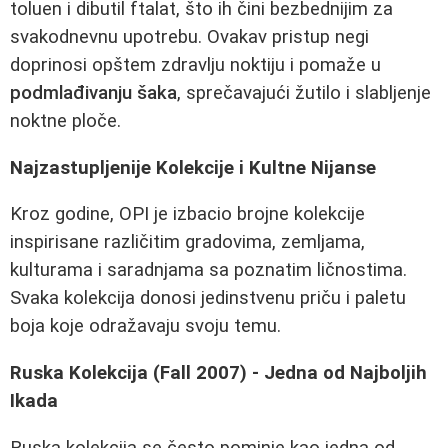
toluen i dibutil ftalat, što ih čini bezbednijim za
svakodnevnu upotrebu. Ovakav pristup negi
doprinosi opštem zdravlju noktiju i pomaže u
podmlađivanju šaka
, sprečavajući žutilo i slabljenje
noktne ploče.
Najzastupljenije Kolekcije i Kultne Nijanse
Kroz godine, OPI je izbacio brojne kolekcije
inspirisane različitim gradovima, zemljama,
kulturama i saradnjama sa poznatim ličnostima.
Svaka kolekcija donosi jedinstvenu priču i paletu
boja koje odražavaju svoju temu.
Ruska Kolekcija (Fall 2007) - Jedna od Najboljih
Ikada
Ruska kolekcija se često pominje kao jedna od