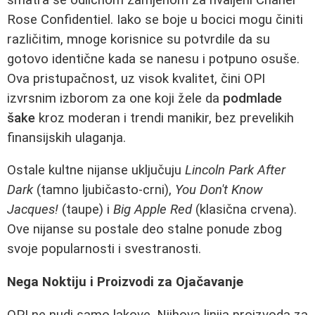
Rose Confidentiel. Iako se boje u bocici mogu činiti
različitim, mnoge korisnice su potvrdile da su
gotovo identične kada se nanesu i potpuno osuše.
Ova pristupačnost, uz visok kvalitet, čini OPI
izvrsnim izborom za one koji žele da
podmlade
šake
kroz moderan i trendi manikir, bez prevelikih
finansijskih ulaganja.
Ostale kultne nijanse uključuju
Lincoln Park After
Dark
(tamno ljubičasto-crni),
You Don't Know
Jacques!
(taupe) i
Big Apple Red
(klasična crvena).
Ove nijanse su postale deo stalne ponude zbog
svoje popularnosti i svestranosti.
Nega Noktiju i Proizvodi za Ojačavanje
OPI ne nudi samo lakove. Njihova linija proizvoda za