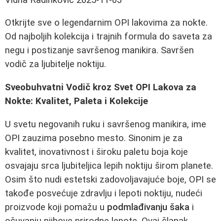
Otkrijte sve o legendarnim OPI lakovima za nokte.
Od najboljih kolekcija i trajnih formula do saveta za
negu i postizanje savršenog manikira. Savršen
vodič za ljubitelje noktiju.
Sveobuhvatni Vodič kroz Svet OPI Lakova za
Nokte: Kvalitet, Paleta i Kolekcije
U svetu negovanih ruku i savršenog manikira, ime
OPI zauzima posebno mesto. Sinonim je za
kvalitet, inovativnost i široku paletu boja koje
osvajaju srca ljubiteljica lepih noktiju širom planete.
Osim što nudi estetski zadovoljavajuće boje, OPI se
takođe posvećuje zdravlju i lepoti noktiju, nudeći
proizvode koji pomažu u
podmlađivanju šaka
i
očuvanju njihove prirodne lepote. Ovaj članak