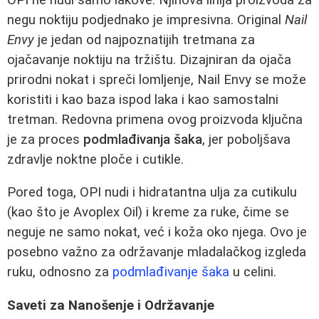
negu noktiju podjednako je impresivna. Original
Nail
Envy
je jedan od najpoznatijih tretmana za
ojačavanje noktiju na tržištu. Dizajniran da ojača
prirodni nokat i spreči lomljenje, Nail Envy se može
koristiti i kao baza ispod laka i kao samostalni
tretman. Redovna primena ovog proizvoda ključna
je za proces
podmlađivanja šaka
, jer poboljšava
zdravlje noktne ploče i cutikle.
Pored toga, OPI nudi i hidratantna ulja za cutikulu
(kao što je Avoplex Oil) i kreme za ruke, čime se
neguje ne samo nokat, već i koža oko njega. Ovo je
posebno važno za održavanje mladalačkog izgleda
ruku, odnosno za
podmlađivanje šaka
u celini.
Saveti za Nanošenje i Održavanje