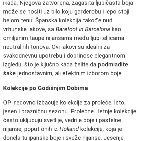
ikada. Njegova zatvorena, zagasita ljubičasta boja
može se nositi uz bilo koju garderobu i lepo stoji
belom tenu. Španska kolekcija takođe nudi
vrhunske lakove, sa
Barefoot in Barcelona
kao
omiljenim taupe nijansama među ljubiteljicama
neutralnih tonova. Ovi lakovi su idealni za
svakodnevnu upotrebu i doprinose elegantnom
izgledu, što je ključno kada želite da
podmladite
šake
jednostavnim, ali efektnim izborom boje.
Kolekcije po Godišnjim Dobima
OPI redovno izbacuje kolekcije za proleće, leto,
jesen i prazničnu sezonu. Prolećne i letnje kolekcije
često uključuju svetlije, vedrije boje i pastelne
nijanse, poput onih iz
Holland
kolekcije, koja je
donela tulipanske boje i sveže nijanse. Jesenje