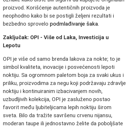
proizvod. Korišćenje autentičnih proizvoda je
neophodno kako bi se postigli željeni rezultati i
bezbedno sprovelo
podmlađivanje šaka
.
Zaključak: OPI - Više od Laka, Investicija u
Lepotu
OPI je više od samo brenda lakova za nokte; to je
simbol kvaliteta, inovacije i posvećenosti lepoti
noktiju. Sa ogromnom paletom boja za svaki ukus i
priliku, proizvodima za negu koji podržavaju zdravlje
noktiju i kontinuiranim izbacivanjem novih,
uzbudljivih kolekcija, OPI je zasluženo postao
favorit među ljubiteljicama lepih noktiju širom
sveta. Bilo da tražite savršenu crvenu nijansu,
moderan taupe ili jednostavno želite da poboljšate