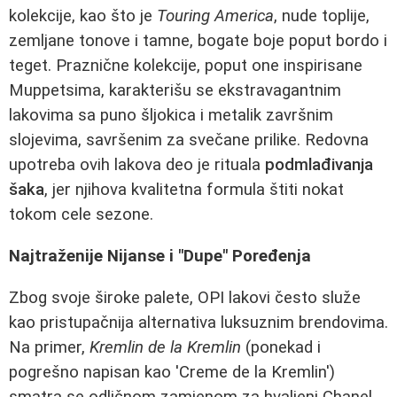
kolekcije, kao što je
Touring America
, nude toplije,
zemljane tonove i tamne, bogate boje poput bordo i
teget. Praznične kolekcije, poput one inspirisane
Muppetsima, karakterišu se ekstravagantnim
lakovima sa puno šljokica i metalik završnim
slojevima, savršenim za svečane prilike. Redovna
upotreba ovih lakova deo je rituala
podmlađivanja
šaka
, jer njihova kvalitetna formula štiti nokat
tokom cele sezone.
Najtraženije Nijanse i "Dupe" Poređenja
Zbog svoje široke palete, OPI lakovi često služe
kao pristupačnija alternativa luksuznim brendovima.
Na primer,
Kremlin de la Kremlin
(ponekad i
pogrešno napisan kao 'Creme de la Kremlin')
smatra se odličnom zamjenom za hvaljeni Chanel