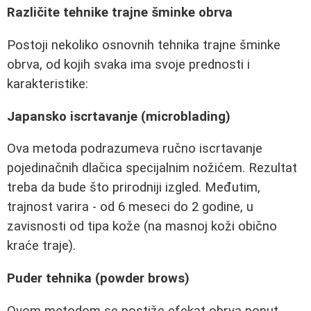
Različite tehnike trajne šminke obrva
Postoji nekoliko osnovnih tehnika trajne šminke
obrva, od kojih svaka ima svoje prednosti i
karakteristike:
Japansko iscrtavanje (microblading)
Ova metoda podrazumeva ručno iscrtavanje
pojedinačnih dlačica specijalnim nožićem. Rezultat
treba da bude što prirodniji izgled. Međutim,
trajnost varira - od 6 meseci do 2 godine, u
zavisnosti od tipa kože (na masnoj koži obično
kraće traje).
Puder tehnika (powder brows)
Ovom metodom se postiže efekat obrva poput