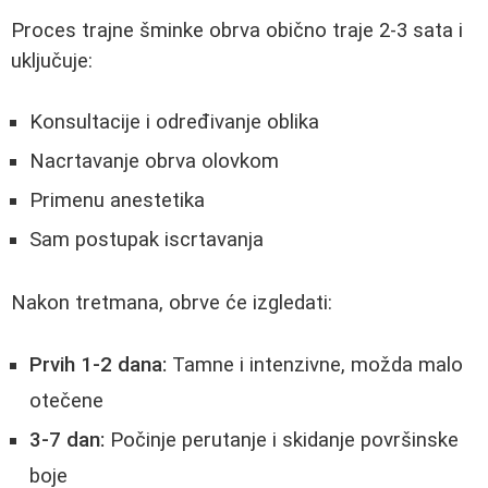
Proces trajne šminke obrva obično traje 2-3 sata i
uključuje:
Konsultacije i određivanje oblika
Nacrtavanje obrva olovkom
Primenu anestetika
Sam postupak iscrtavanja
Nakon tretmana, obrve će izgledati:
Prvih 1-2 dana:
Tamne i intenzivne, možda malo
otečene
3-7 dan:
Počinje perutanje i skidanje površinske
boje