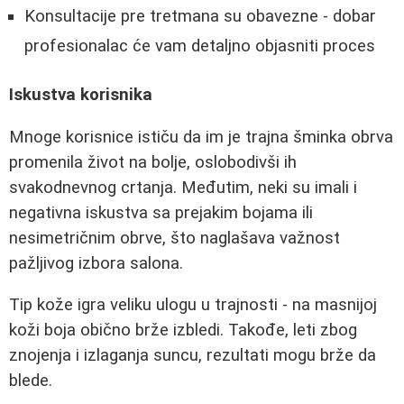
Konsultacije pre tretmana su obavezne - dobar
profesionalac će vam detaljno objasniti proces
Iskustva korisnika
Mnoge korisnice ističu da im je trajna šminka obrva
promenila život na bolje, oslobodivši ih
svakodnevnog crtanja. Međutim, neki su imali i
negativna iskustva sa prejakim bojama ili
nesimetričnim obrve, što naglašava važnost
pažljivog izbora salona.
Tip kože igra veliku ulogu u trajnosti - na masnijoj
koži boja obično brže izbledi. Takođe, leti zbog
znojenja i izlaganja suncu, rezultati mogu brže da
blede.