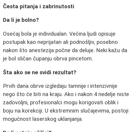
Česta pitanja i zabrinutosti
Da li je bolno?
Osećaj bola je individualan. Većina ljudi opisuje
postupak kao neprijatan ali podnošljiv, posebno
nakon što anestezija počne da deluje. Neki kažu da
je bol sličan čupanju obrva pincetom.
Šta ako se ne svidi rezultat?
Prvih dana obrve izgledaju tamnije i intenzivnije
nego što će biti na kraju. Ako i nakon 4 nedelje niste
zadovoljni, profesionalci mogu korigovati oblik i
boju na korekciji. U ekstremnim slučajevima, postoji
mogućnost laserskog uklanjanja.