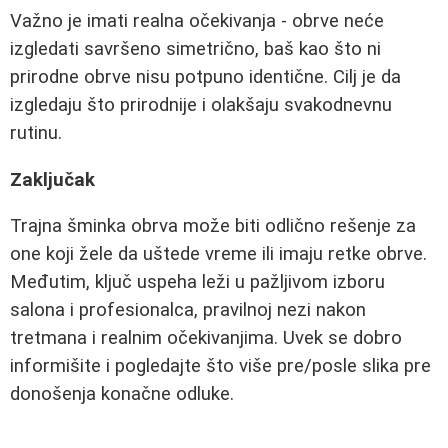
Važno je imati realna očekivanja - obrve neće
izgledati savršeno simetrično, baš kao što ni
prirodne obrve nisu potpuno identične. Cilj je da
izgledaju što prirodnije i olakšaju svakodnevnu
rutinu.
Zaključak
Trajna šminka obrva može biti odlično rešenje za
one koji žele da uštede vreme ili imaju retke obrve.
Međutim, ključ uspeha leži u pažljivom izboru
salona i profesionalca, pravilnoj nezi nakon
tretmana i realnim očekivanjima. Uvek se dobro
informišite i pogledajte što više pre/posle slika pre
donošenja konačne odluke.