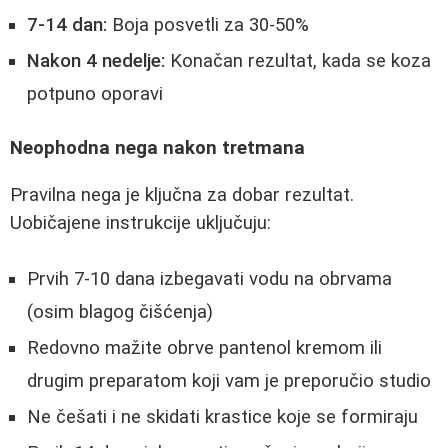
7-14 dan:
Boja posvetli za 30-50%
Nakon 4 nedelje:
Konačan rezultat, kada se koza
potpuno oporavi
Neophodna nega nakon tretmana
Pravilna nega je ključna za dobar rezultat.
Uobičajene instrukcije uključuju:
Prvih 7-10 dana izbegavati vodu na obrvama
(osim blagog čišćenja)
Redovno mažite obrve pantenol kremom ili
drugim preparatom koji vam je preporučio studio
Ne češati i ne skidati krastice koje se formiraju