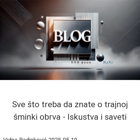
Sve što treba da znate o trajnoj
šminki obrva - Iskustva i saveti
Vidna Radinković
2025-05-10