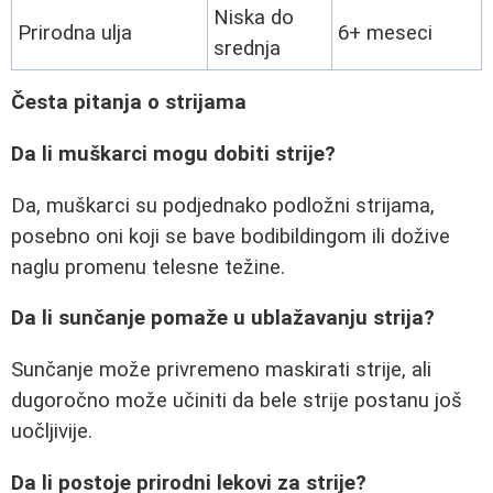
Niska do
Prirodna ulja
6+ meseci
srednja
Česta pitanja o strijama
Da li muškarci mogu dobiti strije?
Da, muškarci su podjednako podložni strijama,
posebno oni koji se bave bodibildingom ili dožive
naglu promenu telesne težine.
Da li sunčanje pomaže u ublažavanju strija?
Sunčanje može privremeno maskirati strije, ali
dugoročno može učiniti da bele strije postanu još
uočljivije.
Da li postoje prirodni lekovi za strije?