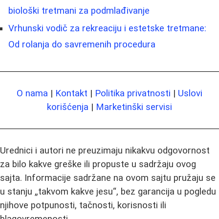
biološki tretmani za podmlađivanje
Vrhunski vodič za rekreaciju i estetske tretmane:
Od rolanja do savremenih procedura
O nama
|
Kontakt
|
Politika privatnosti
|
Uslovi
korišćenja
|
Marketinški servisi
Urednici i autori ne preuzimaju nikakvu odgovornost
za bilo kakve greške ili propuste u sadržaju ovog
sajta. Informacije sadržane na ovom sajtu pružaju se
u stanju „takvom kakve jesu“, bez garancija u pogledu
njihove potpunosti, tačnosti, korisnosti ili
blagovremenosti.