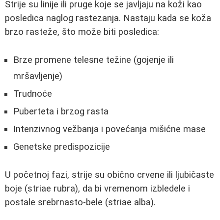
Strije su linije ili pruge koje se javljaju na koži kao
posledica naglog rastezanja. Nastaju kada se koža
brzo rasteže, što može biti posledica:
Brze promene telesne težine (gojenje ili
mršavljenje)
Trudnoće
Puberteta i brzog rasta
Intenzivnog vežbanja i povećanja mišićne mase
Genetske predispozicije
U početnoj fazi, strije su obično crvene ili ljubičaste
boje (striae rubra), da bi vremenom izbledele i
postale srebrnasto-bele (striae alba).