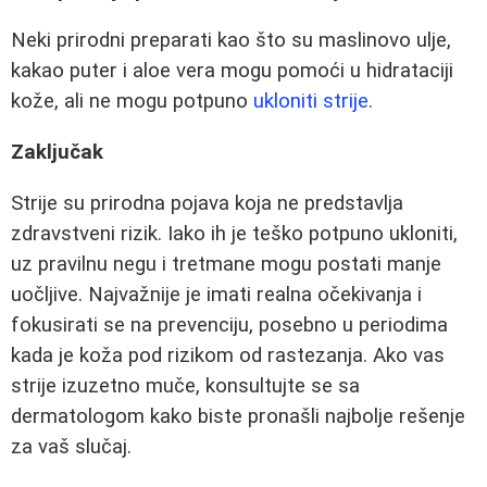
Neki prirodni preparati kao što su maslinovo ulje,
kakao puter i aloe vera mogu pomoći u hidrataciji
kože, ali ne mogu potpuno
ukloniti strije
.
Zaključak
Strije su prirodna pojava koja ne predstavlja
zdravstveni rizik. Iako ih je teško potpuno ukloniti,
uz pravilnu negu i tretmane mogu postati manje
uočljive. Najvažnije je imati realna očekivanja i
fokusirati se na prevenciju, posebno u periodima
kada je koža pod rizikom od rastezanja. Ako vas
strije izuzetno muče, konsultujte se sa
dermatologom kako biste pronašli najbolje rešenje
za vaš slučaj.