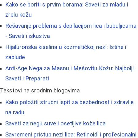
Kako se boriti s prvim borama: Saveti za mladu i
zrelu kožu
Rešavanje problema s depilacijom lica i bubuljicama
- Saveti i iskustva
Hijaluronska kiselina u kozmetičkoj nezi: Istine i
zablude
Anti-Age Nega za Masnu i Mešovitu Kožu: Najbolji
Saveti i Preparati
Tekstovi na srodnim blogovima
Kako položiti stručni ispit za bezbednost i zdravlje
na radu
Saveti za negu suve i osetljive kože lica
Savremeni pristup nezi lica: Retinoidi i profesionalni