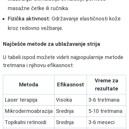
masažne četke ili ručnika.
Fizička aktivnost:
Održavanje elastičnosti kože
kroz redovno vežbanje.
Najčešće metode za ublažavanje strija
U tabeli ispod možete videti najpopularnije metode
tretmana i njihovu efikasnost:
Vreme za
Metoda
Efikasnost
rezultate
Laser terapija
Visoka
3-6 tretmana
Mikrodermoabrazija
Srednja
5-10 tretmana
Topikalni retinoidi
Srednja
3-6 meseci