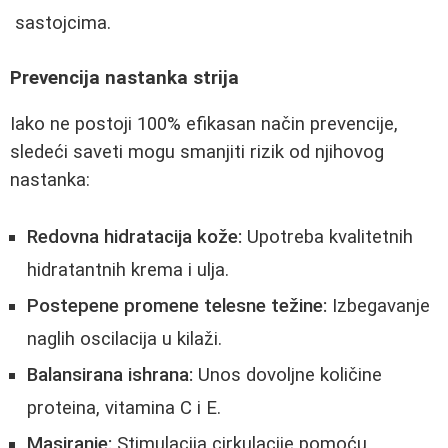
sastojcima.
Prevencija nastanka strija
Iako ne postoji 100% efikasan način prevencije,
sledeći saveti mogu smanjiti rizik od njihovog
nastanka:
Redovna hidratacija kože:
Upotreba kvalitetnih
hidratantnih krema i ulja.
Postepene promene telesne težine:
Izbegavanje
naglih oscilacija u kilaži.
Balansirana ishrana:
Unos dovoljne količine
proteina, vitamina C i E.
Masiranje:
Stimulacija cirkulacije pomoću