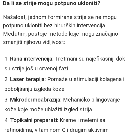
Da li se strije mogu potpuno ukloniti?
Nažalost, jednom formirane strije se ne mogu
potpuno ukloniti bez hirurških intervencija.
Međutim, postoje metode koje mogu značajno
smanjiti njihovu vidljivost:
Rana intervencija:
Tretmani su najefikasniji dok
su strije još u crvenoj fazi.
Laser terapija:
Pomaže u stimulaciji kolagena i
poboljšanju izgleda kože.
Mikrodermoabrazija:
Mehaničko pilingovanje
kože koje može ublažiti izgled strija.
Topikalni preparati:
Kreme i melemi sa
retinoidima, vitaminom C i drugim aktivnim