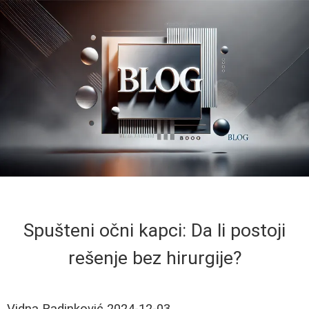
Spušteni očni kapci: Da li postoji
rešenje bez hirurgije?
Vidna Radinković
2024-12-03