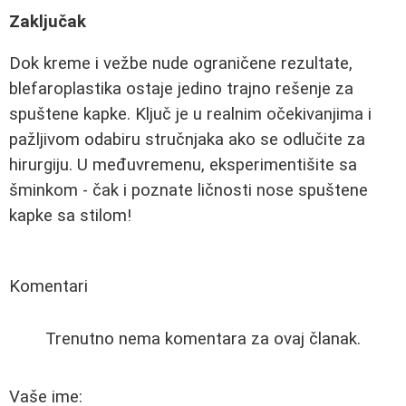
Zaključak
Dok kreme i vežbe nude ograničene rezultate,
blefaroplastika ostaje jedino trajno rešenje za
spuštene kapke. Ključ je u realnim očekivanjima i
pažljivom odabiru stručnjaka ako se odlučite za
hirurgiju. U međuvremenu, eksperimentišite sa
šminkom - čak i poznate ličnosti nose spuštene
kapke sa stilom!
Komentari
Trenutno nema komentara za ovaj članak.
Vaše ime: