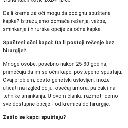
Da li kreme za oči mogu da podignu spuštene
kapke? Istražujemo domaća rešenja, vežbe,
sminkanje i hirurške opcije za očne kapke.
Spušteni očni kapci: Da li postoji rešenje bez
hirurgije?
Mnoge osobe, posebno nakon 25-30 godina,
primećuju da im se očni kapci postepeno spuštaju.
Ovaj problem, često genetski uslovljen, može
uticati na izgled očiju, osećaj umora, pa čak i na
tehnike šminkanja. U ovom članku razmotrićemo
sve dostupne opcije - od kremica do hirurgije.
Zašto se kapci spuštaju?