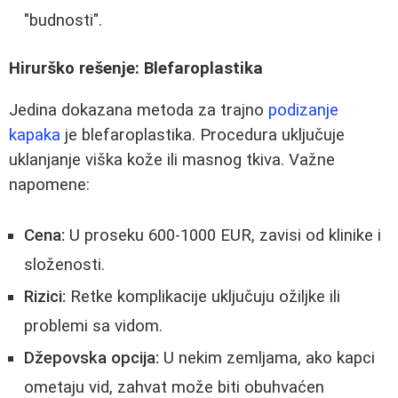
"budnosti".
Hirurško rešenje: Blefaroplastika
Jedina dokazana metoda za trajno
podizanje
kapaka
je blefaroplastika. Procedura uključuje
uklanjanje viška kože ili masnog tkiva. Važne
napomene:
Cena:
U proseku 600-1000 EUR, zavisi od klinike i
složenosti.
Rizici:
Retke komplikacije uključuju ožiljke ili
problemi sa vidom.
Džepovska opcija:
U nekim zemljama, ako kapci
ometaju vid, zahvat može biti obuhvaćen