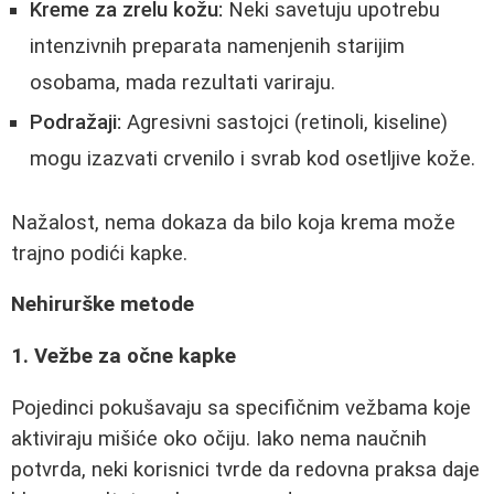
Kreme za zrelu kožu:
Neki savetuju upotrebu
intenzivnih preparata namenjenih starijim
osobama, mada rezultati variraju.
Podražaji:
Agresivni sastojci (retinoli, kiseline)
mogu izazvati crvenilo i svrab kod osetljive kože.
Nažalost, nema dokaza da bilo koja krema može
trajno podići kapke.
Nehirurške metode
1. Vežbe za očne kapke
Pojedinci pokušavaju sa specifičnim vežbama koje
aktiviraju mišiće oko očiju. Iako nema naučnih
potvrda, neki korisnici tvrde da redovna praksa daje