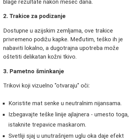
blage rezultate nakon mesec dana.
2. Trakice za podizanje
Dostupne u azijskim zemljama, ove trakice
privremeno podižu kapke. Međutim, teško ih je
nabaviti lokalno, a dugotrajna upotreba može
oštetiti delikatan kožni tkivo.
3. Pametno šminkanje
Trikovi koji vizuelno "otvaraju" oči:
Koristite mat senke u neutralnim nijansama.
Izbegavajte teške linije ajlajnera - umesto toga,
istaknite trepavice maskarom.
Svetliji sjaj u unutrašnjem uglu oka daje efekt