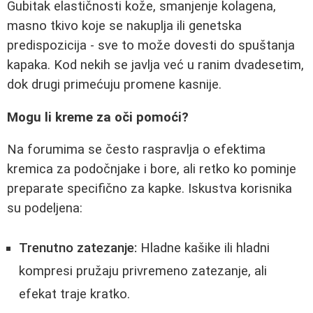
Gubitak elastičnosti kože, smanjenje kolagena,
masno tkivo koje se nakuplja ili genetska
predispozicija - sve to može dovesti do spuštanja
kapaka. Kod nekih se javlja već u ranim dvadesetim,
dok drugi primećuju promene kasnije.
Mogu li kreme za oči pomoći?
Na forumima se često raspravlja o efektima
kremica za podočnjake i bore, ali retko ko pominje
preparate specifično za kapke. Iskustva korisnika
su podeljena:
Trenutno zatezanje:
Hladne kašike ili hladni
kompresi pružaju privremeno zatezanje, ali
efekat traje kratko.