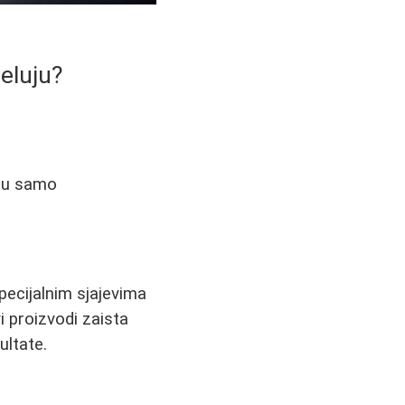
eluju?
 su samo
ecijalnim sjajevima
 proizvodi zaista
ltate.