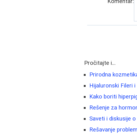
Komentar:
Pročitajte i...
Prirodna kozmetika 
Hijaluronski Fileri 
Kako boriti hiperpi
Rešenje za hormons
Saveti i diskusije o
Rešavanje problema