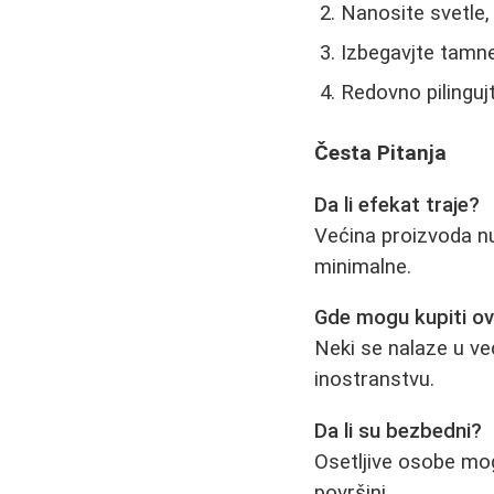
Nanosite svetle, 
Izbegavjte tamne
Redovno pilinguj
Česta Pitanja
Da li efekat traje?
Većina proizvoda nu
minimalne.
Gde mogu kupiti o
Neki se nalaze u ve
inostranstvu.
Da li su bezbedni?
Osetljive osobe mog
površini.