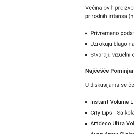
Većina ovih proizv
prirodnih iritansa (
Privremeno podsti
Uzrokuju blago na
Stvaraju vizuelni 
Najčešće Pominjan
U diskusijama se če
Instant Volume L
City Lips
- Sa kola
Artdeco Ultra V