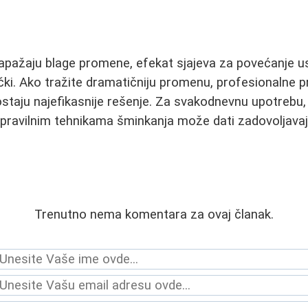
zapažaju blage promene, efekat sjajeva za povećanje u
ički. Ako tražite dramatičniju promenu, profesionalne 
staju najefikasnije rešenje. Za svakodnevnu upotrebu, k
pravilnim tehnikama šminkanja može dati zadovoljavaju
Trenutno nema komentara za ovaj članak.