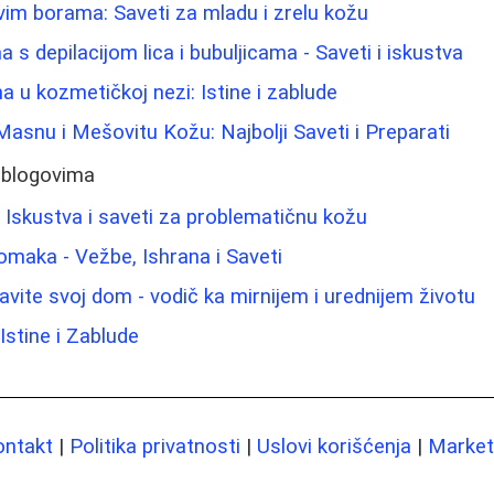
rvim borama: Saveti za mladu i zrelu kožu
s depilacijom lica i bubuljicama - Saveti i iskustva
na u kozmetičkoj nezi: Istine i zablude
asnu i Mešovitu Kožu: Najbolji Saveti i Preparati
 blogovima
Iskustva i saveti za problematičnu kožu
maka - Vežbe, Ishrana i Saveti
vite svoj dom - vodič ka mirnijem i urednijem životu
Istine i Zablude
ontakt
|
Politika privatnosti
|
Uslovi korišćenja
|
Marketi