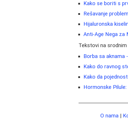
Kako se boriti s p
Rešavanje problema 
Hijaluronska kiseli
Anti-Age Nega za M
Tekstovi na srodnim
Borba sa aknama - 
Kako do ravnog sto
Kako da pojednosta
Hormonske Pilule: 
O nama
|
K