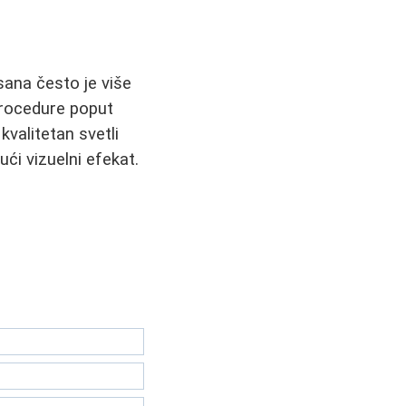
sana često je više
procedure poput
valitetan svetli
ći vizuelni efekat.