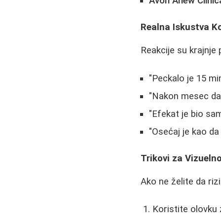
Avon Anew Clinic
Realna Iskustva Ko
Reakcije su krajnje 
"Peckalo je 15 m
"Nakon mesec dan
"Efekat je bio sa
"Osećaj je kao da
Trikovi za Vizuel
Ako ne želite da riz
Koristite olovku