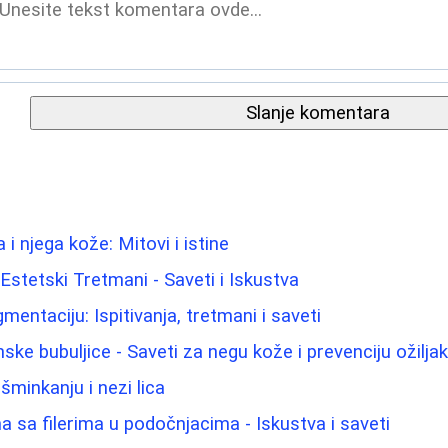
Slanje komentara
i njega kože: Mitovi i istine
i Estetski Tretmani - Saveti i Iskustva
gmentaciju: Ispitivanja, tretmani i saveti
ke bubuljice - Saveti za negu kože i prevenciju ožilja
 šminkanju i nezi lica
 sa filerima u podočnjacima - Iskustva i saveti