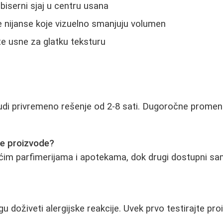
biserni sjaj u centru usana
 nijanse koje vizuelno smanjuju volumen
te usne za glatku teksturu
di privremeno rešenje od 2-8 sati. Dugoročne promene
ve proizvode?
ćim parfimerijama i apotekama, dok drugi dostupni samo
u doživeti alergijske reakcije. Uvek prvo testirajte pr