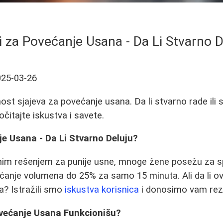
vi za Povećanje Usana - Da Li Stvarno D
025-03-26
ost sjajeva za povećanje usana. Da li stvarno rade ili
očitajte iskustva i savete.
je Usana - Da Li Stvarno Deluju?
tnim rešenjem za punije usne, mnoge žene posežu za sp
ćanje volumena do 25% za samo 15 minuta. Ali da li ovi
a? Istražili smo
iskustva korisnica
i donosimo vam rezu
ovećanje Usana Funkcionišu?