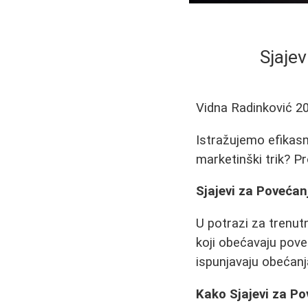
Sjaje
Vidna Radinković
2
Istražujemo efikasn
marketinški trik? Pr
Sjajevi za Povećan
U potrazi za trenu
koji obećavaju pove
ispunjavaju obećanj
Kako Sjajevi za P