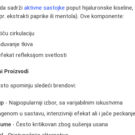
oda sadrži
aktivne sastojke
poput hijaluronske kiseline, 
npr. ekstrakti paprike ili mentola). Ove komponente:
ču cirkulaciju
duvanje tkiva
efekat refleksijom svetlosti
i Proizvodi
sto spominju sledeći brendovi:
ip
- Najpopularniji izbor, sa varijabilnim iskustvima
genom u sastavu, intenzivniji efekat ali i jače peckanj
olume
- Često kritikovan zbog sušenja usana