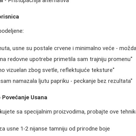
al
- Pristupačnija alternativa
risnica
podeljene:
inuta, usne su postale crvene i minimalno veće - mož
a redovne upotrebe primetila sam trajniju promenu"
mo vizuelan zbog svetle, reflektujuće teksture"
 sam namazala ljutu papriku - peckanje bez rezultata"
no Povećanje Usana
ikujete sa specijalnim proizvodima, probajte ove tehnik
 za usne 1-2 nijanse tamniju od prirodne boje