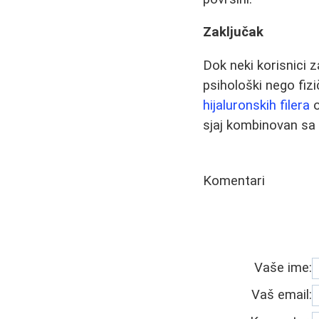
Zaključak
Dok neki korisnici 
psihološki nego fiz
hijaluronskih filera
o
sjaj kombinovan sa 
Komentari
Vaše ime:
Vaš email: