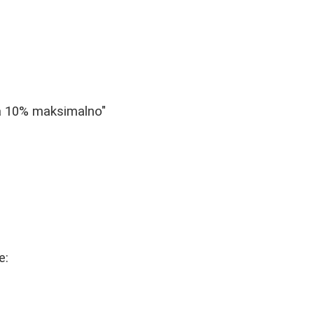
da 10% maksimalno"
e: