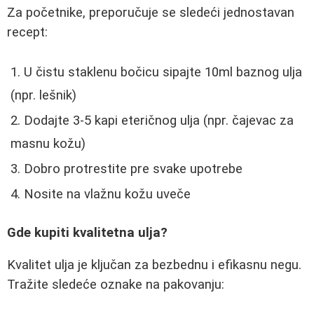
Za početnike, preporučuje se sledeći jednostavan
recept:
U čistu staklenu bočicu sipajte 10ml baznog ulja
(npr. lešnik)
Dodajte 3-5 kapi eteričnog ulja (npr. čajevac za
masnu kožu)
Dobro protrestite pre svake upotrebe
Nosite na vlažnu kožu uveče
Gde kupiti kvalitetna ulja?
Kvalitet ulja je ključan za bezbednu i efikasnu negu.
Tražite sledeće oznake na pakovanju: