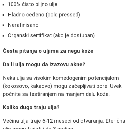
100% čisto biljno ulje
Hladno ceđeno (cold pressed)
Nerafinisano
Organski sertifikat (ako je dostupan)
Česta pitanja o uljima za negu kože
Da li ulja mogu da izazovu akne?
Neka ulja sa visokim komedogenim potencijalom
(kokosovo, kakaovo) mogu začepljivati pore. Uvek
počnite sa testiranjem na manjem delu kože.
Koliko dugo traju ulja?
Većina ulja traje 6-12 meseci od otvaranja. Eterična