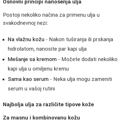
Osnovni principi nanošenja ulja
Postoji nekoliko načina za primenu ulja u
svakodnevnoj nezi:
Na vlažnu kožu
- Nakon tuširanja ili prskanja
hidrolatom, nanosite par kapi ulja
Mešanje sa kremom
- Možete dodati nekoliko
kapi ulja u omiljenu kremu
Sama kao serum
- Neka ulja mogu zameniti
serum u vašoj rutini
Najbolja ulja za različite tipove kože
Za masnu i kombinovanu kožu