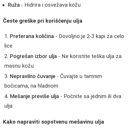
Ruža
- Hidrira i osvežava kožu
Česte greške pri korišćenju ulja
Preterana količina
- Dovoljno je 2-3 kapi za celo
lice
Pogrešan izbor ulja
- Ne koristite teška ulja za
masnu kožu
Nepravilno čuvanje
- Čuvajte u tamnim
bočicama, na hladnom
Mešanje previše ulja
- Počnite sa jednim ili dva
ulja
Kako napraviti sopstvenu mešavinu ulja