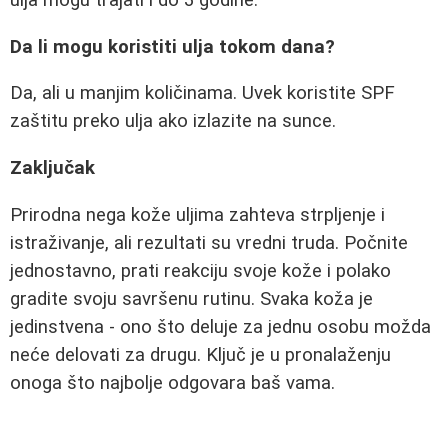
ulja mogu trajati i do 3 godine.
Da li mogu koristiti ulja tokom dana?
Da, ali u manjim količinama. Uvek koristite SPF
zaštitu preko ulja ako izlazite na sunce.
Zaključak
Prirodna nega kože uljima zahteva strpljenje i
istraživanje, ali rezultati su vredni truda. Počnite
jednostavno, prati reakciju svoje kože i polako
gradite svoju savršenu rutinu. Svaka koža je
jedinstvena - ono što deluje za jednu osobu možda
neće delovati za drugu. Ključ je u pronalaženju
onoga što najbolje odgovara baš vama.