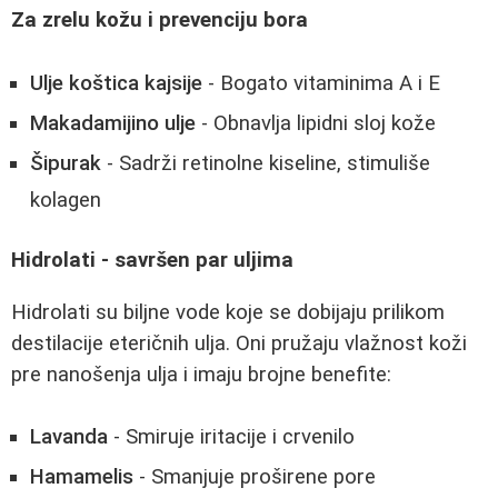
Za zrelu kožu i prevenciju bora
Ulje koštica kajsije
- Bogato vitaminima A i E
Makadamijino ulje
- Obnavlja lipidni sloj kože
Šipurak
- Sadrži retinolne kiseline, stimuliše
kolagen
Hidrolati - savršen par uljima
Hidrolati su biljne vode koje se dobijaju prilikom
destilacije eteričnih ulja. Oni pružaju vlažnost koži
pre nanošenja ulja i imaju brojne benefite:
Lavanda
- Smiruje iritacije i crvenilo
Hamamelis
- Smanjuje proširene pore