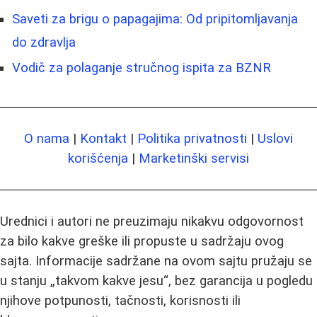
Saveti za brigu o papagajima: Od pripitomljavanja
do zdravlja
Vodič za polaganje stručnog ispita za BZNR
O nama
|
Kontakt
|
Politika privatnosti
|
Uslovi
korišćenja
|
Marketinški servisi
Urednici i autori ne preuzimaju nikakvu odgovornost
za bilo kakve greške ili propuste u sadržaju ovog
sajta. Informacije sadržane na ovom sajtu pružaju se
u stanju „takvom kakve jesu“, bez garancija u pogledu
njihove potpunosti, tačnosti, korisnosti ili