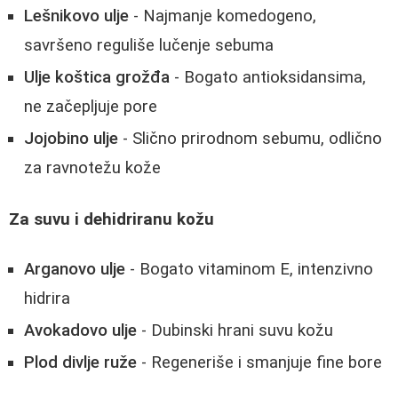
Lešnikovo ulje
- Najmanje komedogeno,
savršeno reguliše lučenje sebuma
Ulje koštica grožđa
- Bogato antioksidansima,
ne začepljuje pore
Jojobino ulje
- Slično prirodnom sebumu, odlično
za ravnotežu kože
Za suvu i dehidriranu kožu
Arganovo ulje
- Bogato vitaminom E, intenzivno
hidrira
Avokadovo ulje
- Dubinski hrani suvu kožu
Plod divlje ruže
- Regeneriše i smanjuje fine bore