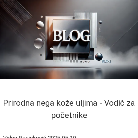
Prirodna nega kože uljima - Vodič za
početnike
Vidna Radinković
2025-05-19