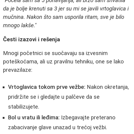
"Počela sam sa 5 ponavljanja, ali brzo sam shvatila
da je bolje krenuti sa 3 jer su mi se javili vrtoglavica i
mučnina. Nakon što sam usporila ritam, sve je bilo
mnogo lakše."
Česti izazovi i rešenja
Mnogi početnici se suočavaju sa izvesnim
poteškoćama, ali uz pravilnu tehniku, one se lako
prevazilaze:
Vrtoglavica tokom prve vežbe:
Nakon okretanja,
pridržite se i gledajte u palčeve da se
stabilizujete.
Bol u vratu ili leđima:
Izbegavajte preterano
zabacivanje glave unazad u trećoj vežbi.