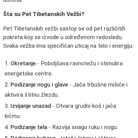
Šta su Pet Tibetanskih Vežbi?
Pet Tibetanskih vežbi sastoji se od pet različitih
pokreta koji se izvode u određenom redosledu.
Svaka vežba ima specifičan uticaj na telo i energiju:
Okretanje
- Poboljšava ravnotežu i stimulira
energetske centre.
Podizanje nogu i glave
- Jača trbušne mišiće i
aktivira štitnu žlezdu.
Izvijanje unazad
- Otvara grudni koš i jača
kičmu.
Podizanje tela
- Razvija snagu ruku i nogu.