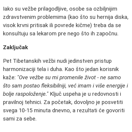
Iako su vežbe prilagodljive, osobe sa ozbiljnijim
zdravstvenim problemima (kao što su hernija diska,
visok krvni pritisak ili povrede kičme) treba da se
konsultuju sa lekarom pre nego što ih započnu.
Zaključak
Pet Tibetanskih vežbi nudi jedinstven pristup
harmonizaciji tela i duha. Kao što jedan korisnik
kaže:
"Ove vežbe su mi promenile život - ne samo
što sam postao fleksibilniji, već imam i više energije i
bolje raspoloženje."
Ključ uspeha je u redovnosti i
pravilnoj tehnici. Za početak, dovoljno je posvetiti
svega 10-15 minuta dnevno, a rezultati će govoriti
sami za sebe.