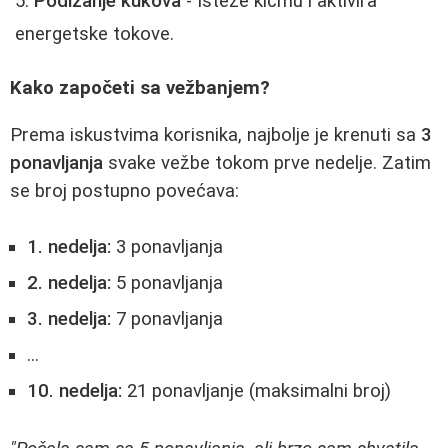
Podizanje kukova
- Isteže kičmu i aktivira
energetske tokove.
Kako započeti sa vežbanjem?
Prema iskustvima korisnika, najbolje je krenuti sa
3
ponavljanja
svake vežbe tokom prve nedelje. Zatim
se broj postupno povećava:
1. nedelja:
3 ponavljanja
2. nedelja:
5 ponavljanja
3. nedelja:
7 ponavljanja
...
10. nedelja:
21 ponavljanje (maksimalni broj)