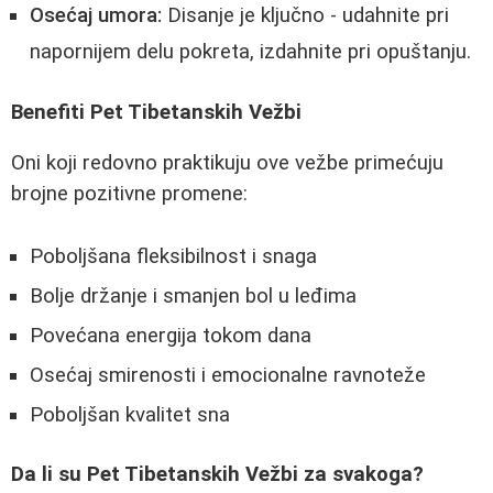
Osećaj umora:
Disanje je ključno - udahnite pri
napornijem delu pokreta, izdahnite pri opuštanju.
Benefiti Pet Tibetanskih Vežbi
Oni koji redovno praktikuju ove vežbe primećuju
brojne pozitivne promene:
Poboljšana fleksibilnost i snaga
Bolje držanje i smanjen bol u leđima
Povećana energija tokom dana
Osećaj smirenosti i emocionalne ravnoteže
Poboljšan kvalitet sna
Da li su Pet Tibetanskih Vežbi za svakoga?