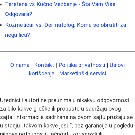
Teretana vs Kućno Vežbanje - Šta Vam Više
Odgovara?
Kozmetičar vs. Dermatolog: Kome se obratiti za
negu lica?
O nama
|
Kontakt
|
Politika privatnosti
|
Uslovi
korišćenja
|
Marketinški servisi
Urednici i autori ne preuzimaju nikakvu odgovornost
za bilo kakve greške ili propuste u sadržaju ovog
sajta. Informacije sadržane na ovom sajtu pružaju se
u stanju „takvom kakve jesu“, bez garancija u pogledu
njihove potpunosti, tačnosti, korisnosti ili