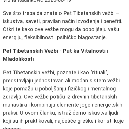
Sve što treba da znate o Pet Tibetanskih vežbi –
iskustva, saveti, pravilan način izvođenja i benefiti.
Otkrijte kako ove vežbe mogu da poboljšaju vašu
energiju, fleksibilnost i psihičko blagostanje.
Pet Tibetanskih Vežbi - Put ka Vitalnosti i
Mladolikosti
Pet Tibetanskih vežbi, poznate i kao "rituali",
predstavljaju jednostavan ali moćan sistem vežbi
koje pomažu u poboljšanju fizičkog i mentalnog
zdravlja. Ove vežbe potiču iz drevnih tibetanskih
manastira i kombinuju elemente joge i energetskih
praksi. U ovom članku, istražićemo iskustva ljudi
koji su ih praktikovali, najčešće greške i koristi koje
donose.