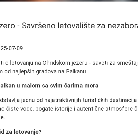
zero - Savršeno letovalište za nezab
025-07-09
i o letovanju na Ohridskom jezeru - saveti za smeštaj, 
m od najlepših gradova na Balkanu
 Balkan u malom sa svim čarima mora
stavlja jednu od najatraktivnijih turističkih destinacija
no čiste vode, bogate istorije i autentične atmosfere č
e.
id za letovanje?