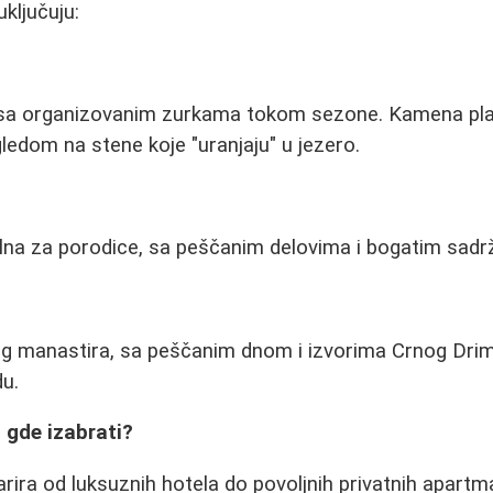
uključuju:
 sa organizovanim zurkama tokom sezone. Kamena pla
edom na stene koje "uranjaju" u jezero.
ealna za porodice, sa peščanim delovima i bogatim sadr
g manastira, sa peščanim dnom i izvorima Crnog Drim
du.
 gde izabrati?
ira od luksuznih hotela do povoljnih privatnih apartm