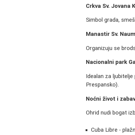
Crkva Sv. Jovana 
Simbol grada, smešte
Manastir Sv. Nau
Organizuju se brods
Nacionalni park Ga
Idealan za ljubitelj
Prespansko).
Noćni život i zaba
Ohrid nudi bogat izb
Cuba Libre - plaž