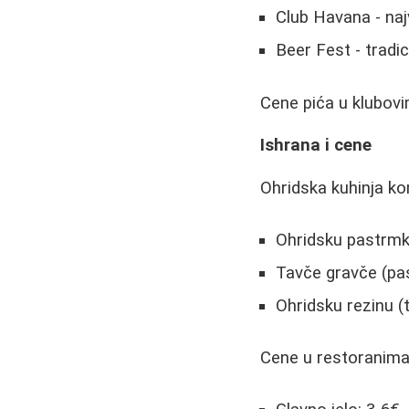
Club Havana - naj
Beer Fest - trad
Cene pića u klubovi
Ishrana i cene
Ohridska kuhinja k
Ohridsku pastrmku
Tavče gravče (pas
Ohridsku rezinu (t
Cene u restoranima