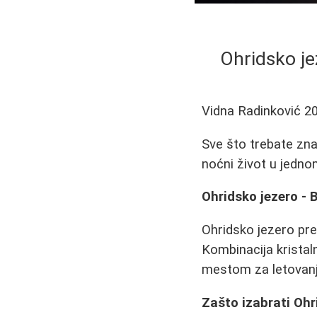
Ohridsko je
Vidna Radinković
2
Sve što trebate znat
noćni život u jedno
Ohridsko jezero -
Ohridsko jezero pred
Kombinacija kristal
mestom za letovanj
Zašto izabrati Ohr