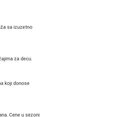
ža sa izuzetno
žajima za decu.
a koji donose
ana. Cene u sezoni