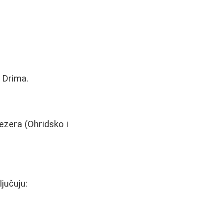
 Drima.
jezera (Ohridsko i
ljučuju: