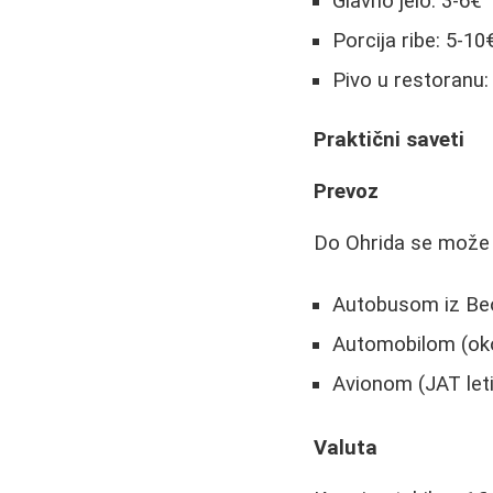
Glavno jelo: 3-6€
Porcija ribe: 5-10
Pivo u restoranu:
Praktični saveti
Prevoz
Do Ohrida se može s
Autobusom iz Beo
Automobilom (oko 
Avionom (JAT leti
Valuta