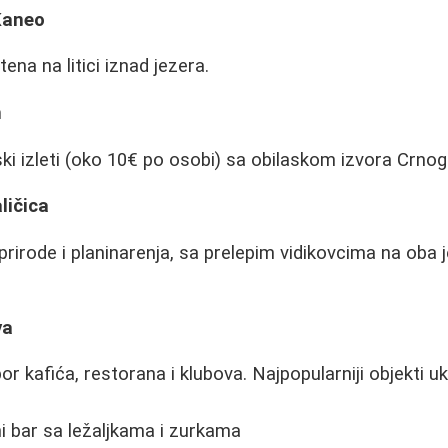
Kaneo
na na litici iznad jezera.
m
ki izleti (oko 10€ po osobi) sa obilaskom izvora Crnog
ličica
e prirode i planinarenja, sa prelepim vidikovcima na oba 
va
or kafića, restorana i klubova. Najpopularniji objekti uk
ni bar sa ležaljkama i zurkama