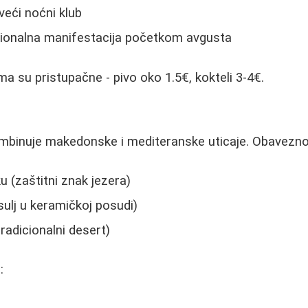
veći noćni klub
icionalna manifestacija početkom avgusta
ma su pristupačne - pivo oko 1.5€, kokteli 3-4€.
ombinuje makedonske i mediteranske uticaje. Obavezno
 (zaštitni znak jezera)
ulj u keramičkoj posudi)
radicionalni desert)
: