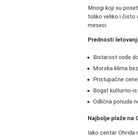
Mnogi koji su poset
toliko veliko i čist
meseci.
Prednosti letovanj
Bistarost vode d
Morska klima bez
Pristupačne cene
Bogat kulturno-ist
Odlična ponuda n
Najbolje plaže na
Iako centar Ohrida 