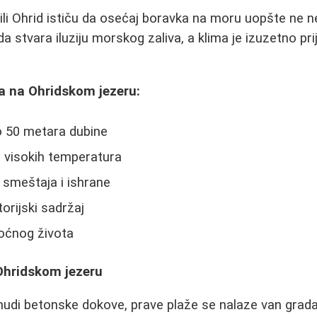
ili Ohrid ističu da osećaj boravka na moru uopšte ne n
o da stvara iluziju morskog zaliva, a klima je izuzetno pr
a na Ohridskom jezeru:
o 50 metara dubine
 visokih temperatura
 smeštaja i ishrane
orijski sadržaj
oćnog života
 Ohridskom jezeru
nudi betonske dokove, prave plaže se nalaze van grada