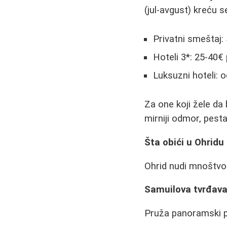
(jul-avgust) kreću s
Privatni smeštaj:
Hoteli 3*: 25-40€
Luksuzni hoteli: 
Za one koji žele da
mirniji odmor, pesta
Šta obići u Ohridu 
Ohrid nudi mnoštvo z
Samuilova tvrđav
Pruža panoramski po