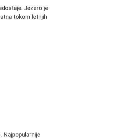
edostaje. Jezero je
ijatna tokom letnjih
. Najpopularnije