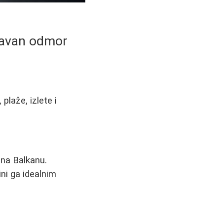
oravan odmor
plaže, izlete i
 na Balkanu.
ini ga idealnim