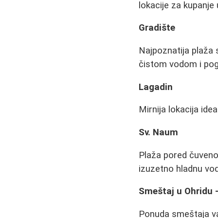
lokacije za kupanje 
Gradište
Najpoznatija plaža
čistom vodom i pogl
Lagadin
Mirnija lokacija id
Sv. Naum
Plaža pored čuveno
izuzetno hladnu vo
Smeštaj u Ohridu -
Ponuda smeštaja var