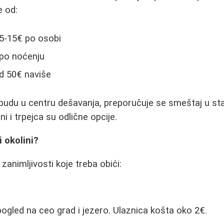
e od:
 5-15€ po osobi
 po noćenju
od 50€ naviše
 budu u centru dešavanja, preporučuje se smeštaj u s
ni i trpejca su odlične opcije.
i okolini?
animljivosti koje treba obići:
a
gled na ceo grad i jezero. Ulaznica košta oko 2€.