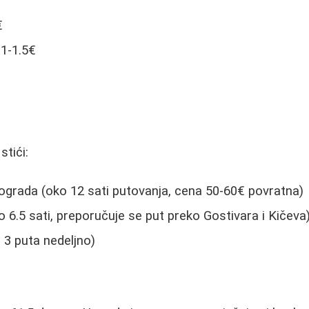
€
 1-1.5€
tići:
grada (oko 12 sati putovanja, cena 50-60€ povratna)
6.5 sati, preporučuje se put preko Gostivara i Kičeva
 3 puta nedeljno)