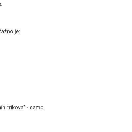
.
Važno je:
ih trikova" - samo