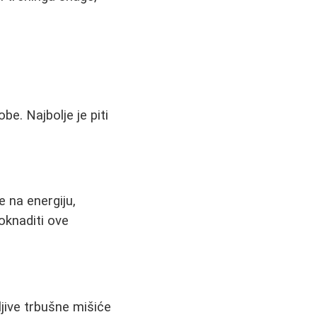
.
e. Najbolje je piti
 na energiju,
doknaditi ove
ljive trbušne mišiće