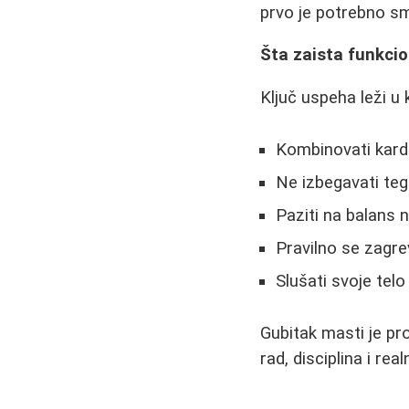
prvo je potrebno sm
Šta zaista funkcio
Ključ uspeha leži u 
Kombinovati kardi
Ne izbegavati teg
Paziti na balans n
Pravilno se zagre
Slušati svoje telo
Gubitak masti je pr
rad, disciplina i re