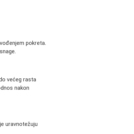
zvođenjem pokreta.
 snage.
 do većeg rasta
 odnos nakon
lje uravnotežuju