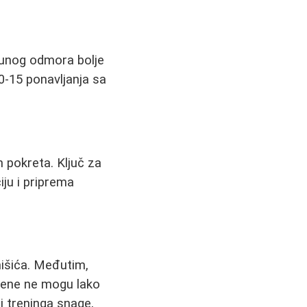
punog odmora bolje
10-15 ponavljanja sa
 pokreta. Ključ za
iju i priprema
mišića. Međutim,
žene ne mogu lako
i treninga snage,