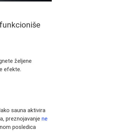
 funkcioniše
ignete željene
e efekte.
ako sauna aktivira
a, preznojavanje
ne
avnom posledica