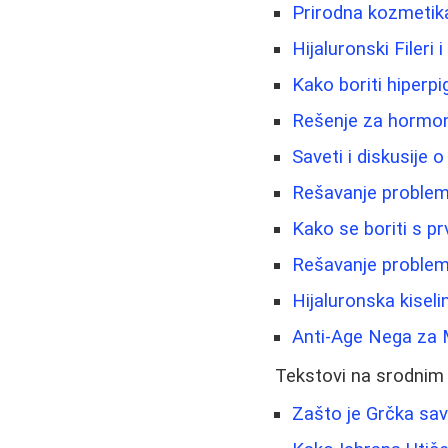
Prirodna kozmetika 
Hijaluronski Fileri 
Kako boriti hiperpi
Rešenje za hormons
Saveti i diskusije o
Rešavanje problema
Kako se boriti s p
Rešavanje problema 
Hijaluronska kiseli
Anti-Age Nega za M
Tekstovi na srodnim
Zašto je Grčka savr