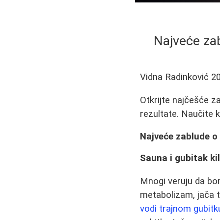
Najveće zab
Vidna Radinković
2
Otkrijte najčešće z
rezultate. Naučite 
Najveće zablude o 
Sauna i gubitak k
Mnogi veruju da bor
metabolizam, jača 
vodi trajnom gubitk