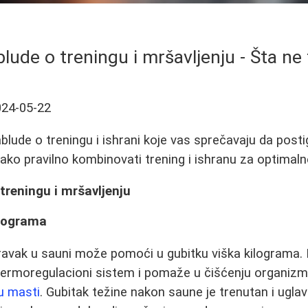
lude o treningu i mršavljenju - Šta ne
024-05-22
ablude o treningu i ishrani koje vas sprečavaju da post
kako pravilno kombinovati trening i ishranu za optimaln
treningu i mršavljenju
ilograma
avak u sauni može pomoći u gubitku viška kilograma. I
termoregulacioni sistem i pomaže u čišćenju organizm
u masti
. Gubitak težine nakon saune je trenutan i ugl