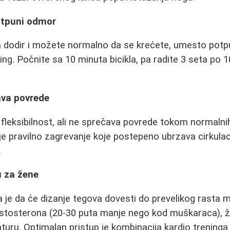
potpuni odmor
na dodir i možete normalno da se krećete, umesto pot
ening. Počnite sa 10 minuta bicikla, pa radite 3 seta po 
ava povrede
fleksibilnost, ali ne sprečava povrede tokom normalnih
je pravilno zagrevanje koje postepeno ubrzava cirkulac
.
u za žene
 je da će dizanje tegova dovesti do prevelikog rasta 
estosterona (20-30 puta manje nego kod muškaraca), 
turu. Optimalan pristup je kombinacija kardio treninga 