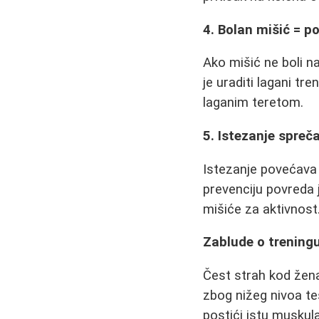
4. Bolan mišić = 
Ako mišić ne boli 
je uraditi lagani tr
laganim teretom.
5. Istezanje spreč
Istezanje povećava 
prevenciju povreda 
mišiće za aktivnost
Zablude o trening
Čest strah kod žena
zbog nižeg nivoa t
postići istu muskula