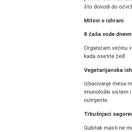
što dovodi do očvrš
Mitovi o ishrani
8 čaša vode dnevn
Organizam većinu vo
kada osetite žeđ.
Vegetarijanska ish
Izbacivanje mesa mo
imunološki sistem i 
nutrijente.
Trbušnjaci sagore
Gubitak masti ne mo