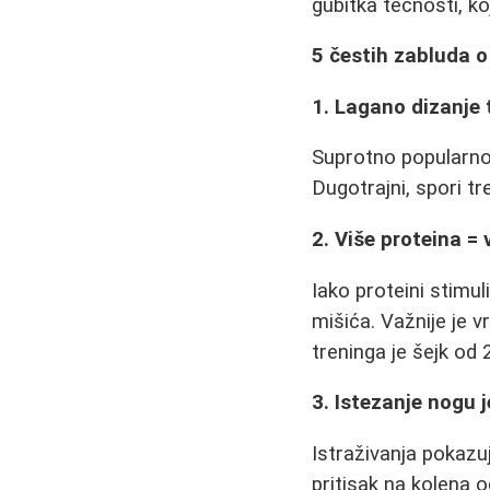
gubitka tečnosti, 
5 čestih zabluda o
1. Lagano dizanje 
Suprotno popularn
Dugotrajni, spori t
2. Više proteina = 
Iako proteini stimu
mišića. Važnije je 
treninga je šejk od 2
3. Istezanje nogu 
Istraživanja pokazu
pritisak na kolena 