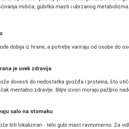
ćivanja mišića, gubitka masti i ubrzanog metabolizma
o
de dobija iz hrane, a potrebe variraju od osobe do osob
rana je uvek zdravija
že dovesti do nedostatka gvožđa i proteina, što utiče
čak mentalno zdravlje. Biljni izvori moraju pažljivo na
vaju salo na stomaku
že biti lokaliziran - telo gubi mast ravnomerno. Za vid