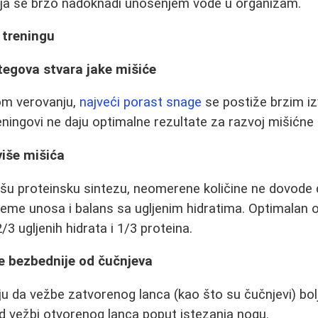
koja se brzo nadoknadi unošenjem vode u organizam.
 treningu
tegova stvara jake mišiće
om verovanju,
najveći porast snage
se postiže brzim i
reningovi ne daju optimalne rezultate za razvoj mišićne
više mišića
lišu proteinsku sintezu, neomerene količine ne dovode
vreme unosa i balans sa ugljenim hidratima. Optimalan
/3 ugljenih hidrata i 1/3 proteina.
je bezbednije od čučnjeva
ju da vežbe zatvorenog lanca (kao što su čučnjevi) bo
od vežbi otvorenog lanca poput istezanja nogu.