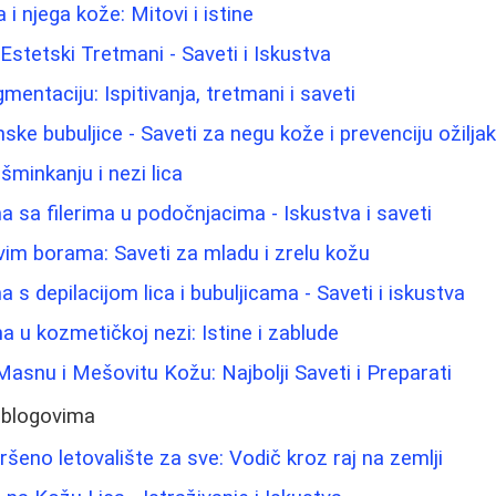
i njega kože: Mitovi i istine
i Estetski Tretmani - Saveti i Iskustva
gmentaciju: Ispitivanja, tretmani i saveti
ke bubuljice - Saveti za negu kože i prevenciju ožilja
 šminkanju i nezi lica
 sa filerima u podočnjacima - Iskustva i saveti
rvim borama: Saveti za mladu i zrelu kožu
s depilacijom lica i bubuljicama - Saveti i iskustva
na u kozmetičkoj nezi: Istine i zablude
asnu i Mešovitu Kožu: Najbolji Saveti i Preparati
 blogovima
šeno letovalište za sve: Vodič kroz raj na zemlji