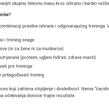
anjiti ukupnu telesnu masu kroz ishranu i kardio vežbe
niše?
kombinaciji pravilne ishrane i odgovarajućeg treninga. 
o i trening snage
ove (ni za žene ni za muškarce)
utrijenata (proteini, ugljeni hidrati, zdrave masti)
vati pre treninga
 i prilagođavati trening
oces koji zahteva strpljenje i doslednost. Nema "čarobn
alna očekivanja donose trajne rezultate.