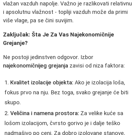
vlažan vazduh napolje. Važno je razlikovati relativnu
i apsolutnu vlažnost - topliji vazduh može da primi
više vlage, pa se čini suvijim.
Zaključak: Šta Je Za Vas Najekonomičnije
Grejanje?
Ne postoji jedinstven odgovor. Izbor
najekonomičnijeg grejanja
zavisi od niza faktora:
Kvalitet izolacije objekta:
Ako je izolacija loša,
fokus prvo na nju. Bez toga, svako grejanje će biti
skupo.
Veličina i namena prostora:
Za velike kuće sa
lošom izolacijom, čvrsto gorivo je i dalje teško
nadmašivo po ceni. Za dobro izolovane stanove,