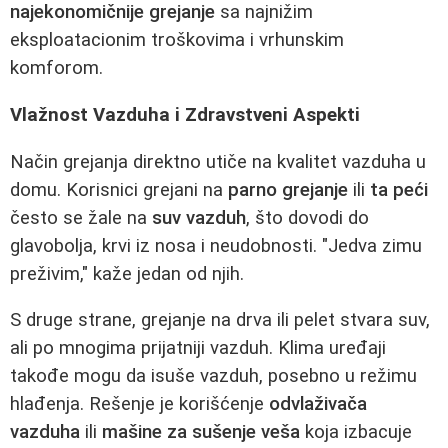
najekonomičnije grejanje
sa najnižim
eksploatacionim troškovima i vrhunskim
komforom.
Vlažnost Vazduha i Zdravstveni Aspekti
Način grejanja direktno utiče na kvalitet vazduha u
domu. Korisnici grejani na
parno grejanje
ili
ta peći
često se žale na
suv vazduh
, što dovodi do
glavobolja, krvi iz nosa i neudobnosti. "Jedva zimu
preživim," kaže jedan od njih.
S druge strane, grejanje na drva ili pelet stvara suv,
ali po mnogima prijatniji vazduh. Klima uređaji
takođe mogu da isuše vazduh, posebno u režimu
hlađenja. Rešenje je korišćenje
odvlaživača
vazduha
ili
mašine za sušenje veša
koja izbacuje