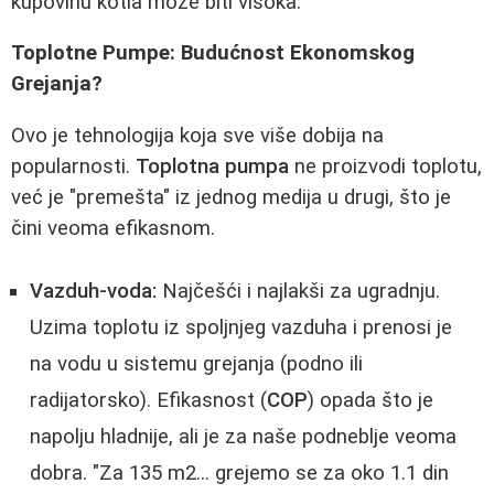
kupovinu kotla može biti visoka.
Toplotne Pumpe: Budućnost Ekonomskog
Grejanja?
Ovo je tehnologija koja sve više dobija na
popularnosti.
Toplotna pumpa
ne proizvodi toplotu,
već je "premešta" iz jednog medija u drugi, što je
čini veoma efikasnom.
Vazduh-voda:
Najčešći i najlakši za ugradnju.
Uzima toplotu iz spoljnjeg vazduha i prenosi je
na vodu u sistemu grejanja (podno ili
radijatorsko). Efikasnost (
COP
) opada što je
napolju hladnije, ali je za naše podneblje veoma
dobra. "Za 135 m2... grejemo se za oko 1.1 din