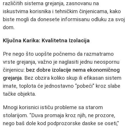
različitih sistema grejanja, zasnovanu na
iskustvima korisnika i tehničkim činjenicama, kako
biste mogli da donesete informisanu odluku za svoj
dom.
Ključna Karika: Kvalitetna Izolacija
Pre nego što uopšte počnemo da razmatramo
vrste grejanja, važno je naglasiti jednu neospornu
činjenicu:
bez dobre izolacije nema ekonomičnog
grejanja
. Bez obzira koliko skup ili efikasan sistem
imate, toplota će jednostavno "pobeći" kroz slabe
tačke objekta.
Mnogi korisnici ističu probleme sa starom
stolarijom. "Duva promaja kroz njih, ne prozore,
nego baš dole kod podprozorske daske se oseti,"