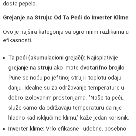
dosta pepela.
Grejanje na Struju: Od Ta Peći do Inverter Klime
Ovo je najšira kategorija sa ogromnim razlikama u
efikasnosti.
Ta peći (akumulacioni grejači):
Najisplativije
grejanje na struju
ako imate
dvotarifno brojilo
.
Pune se noću po jeftinoj struji i toplotu odaju
danju. Idealne su za održavanje temperature u
dobro izolovanim prostorijama. "Naše ta peći...
služe samo da održavaju temperaturu da nije
hladno kad isključimo klimu," kaže jedan korisnik.
Inverter klime:
Vrlo efikasne i udobne, posebno