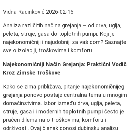
Vidna Radinković
2026-02-15
Analiza različitih načina grejanja – od drva, uglja,
peleta, struje, gasa do toplotnih pumpi. Koji je
najekonomičniji i najudobniji za vaš dom? Saznajte
sve o izolaciji, troškovima i komforu.
Najekonomičniji Način Grejanja: Praktični Vodič
Kroz Zimske Troškove
Kako se zima približava, pitanje
najekonomičnijeg
grejanja
ponovo postaje centralna tema u mnogim
domaćinstvima. Izbor između drva, uglja, peleta,
struje, gasa ili modernih
toplotnih pumpi
često je
praćen dilemama o troškovima, komforu i
održivosti. Ovaj članak donosi dubinsku analizu