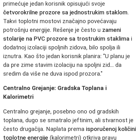
primećuje jedan korisnik opisujući svoje
četvorokrilne prozore sa jednostrukim staklom
.
Takvi toplotni mostovi značajno povećavaju
potrošnju energije. Rešenje je često u
zameni
stolarije na PVC prozore sa trostrukim staklima
i
dodatnoj izolaciji spoljnih zidova, bilo spolja ili
iznutra. Kao što jedan korisnik planira: "U planu je
da pre zime stavim izolaciju na spoljni zid... da
sredim da više ne duva ispod prozora."
Centralno Grejanje: Gradska Toplana i
Kalorimetri
Centralno grejanje, posebno ono od gradskih
toplana, dugo se smatralo jeftinim, ali stvarnost je
često drugačija. Naplata prema
isporučenoj količini
toplotne energije
(kalorimetri) otkriva pravu