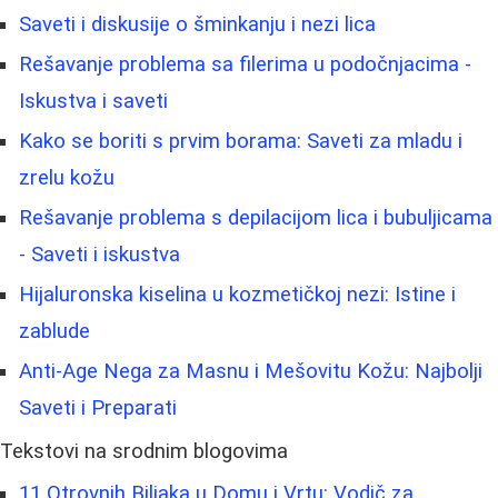
Saveti i diskusije o šminkanju i nezi lica
Rešavanje problema sa filerima u podočnjacima -
Iskustva i saveti
Kako se boriti s prvim borama: Saveti za mladu i
zrelu kožu
Rešavanje problema s depilacijom lica i bubuljicama
- Saveti i iskustva
Hijaluronska kiselina u kozmetičkoj nezi: Istine i
zablude
Anti-Age Nega za Masnu i Mešovitu Kožu: Najbolji
Saveti i Preparati
Tekstovi na srodnim blogovima
11 Otrovnih Biljaka u Domu i Vrtu: Vodič za