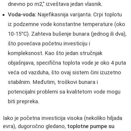
dnevno po m2," izveštava jedan vlasnik.
Voda-voda:
Najefikasnija varijanta. Crpi toplotu
iz podzemne vode konstantne temperature (oko
10-15°C). Zahteva bušenje bunara (jednog ili dva),
što povećava početnu investiciju i
kompleksnost. Kao što jedan stručnjak
objašnjava, specifična toplota vode je oko 4 puta
veća od vazduha, što ovaj sistem čini izuzetno
stabilnim. Međutim, troškovi bunara i
potencijalni problemi sa kvalitetom vode mogu
biti prepreka.
Iako je početna investicija visoka (nekoliko hiljada
evra), dugoročno gledano,
toplotne pumpe su