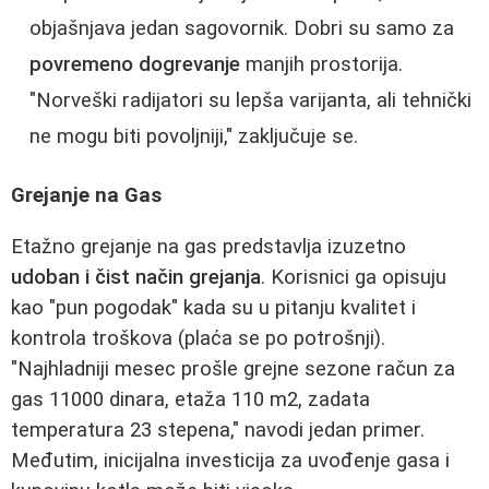
objašnjava jedan sagovornik. Dobri su samo za
povremeno dogrevanje
manjih prostorija.
"Norveški radijatori su lepša varijanta, ali tehnički
ne mogu biti povoljniji," zaključuje se.
Grejanje na Gas
Etažno grejanje na gas predstavlja izuzetno
udoban i čist način grejanja
. Korisnici ga opisuju
kao "pun pogodak" kada su u pitanju kvalitet i
kontrola troškova (plaća se po potrošnji).
"Najhladniji mesec prošle grejne sezone račun za
gas 11000 dinara, etaža 110 m2, zadata
temperatura 23 stepena," navodi jedan primer.
Međutim, inicijalna investicija za uvođenje gasa i