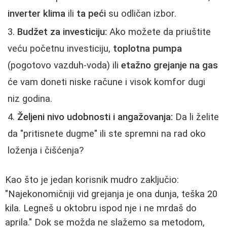
inverter klima
ili
ta peći
su odličan izbor.
Budžet za investiciju:
Ako možete da priuštite
veću početnu investiciju,
toplotna pumpa
(pogotovo vazduh-voda) ili
etažno grejanje na gas
će vam doneti niske račune i visok komfor dugi
niz godina.
Željeni nivo udobnosti i angažovanja:
Da li želite
da "pritisnete dugme" ili ste spremni na rad oko
loženja i čišćenja?
Kao što je jedan korisnik mudro zaključio:
"Najekonomičniji vid grejanja je ona dunja, teška 20
kila. Legneš u oktobru ispod nje i ne mrdаš do
aprila." Dok se možda ne slažemo sa metodom,