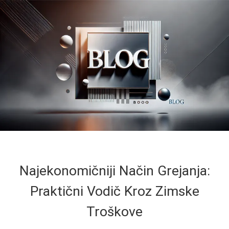
Najekonomičniji Način Grejanja:
Praktični Vodič Kroz Zimske
Troškove