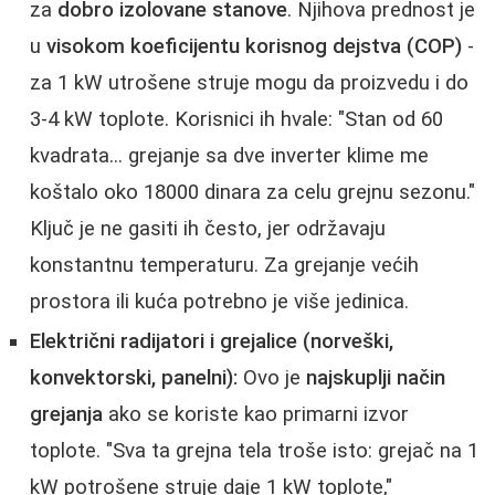
za
dobro izolovane stanove
. Njihova prednost je
u
visokom koeficijentu korisnog dejstva (COP)
-
za 1 kW utrošene struje mogu da proizvedu i do
3-4 kW toplote. Korisnici ih hvale: "Stan od 60
kvadrata... grejanje sa dve inverter klime me
koštalo oko 18000 dinara za celu grejnu sezonu."
Ključ je ne gasiti ih često, jer održavaju
konstantnu temperaturu. Za grejanje većih
prostora ili kuća potrebno je više jedinica.
Električni radijatori i grejalice (norveški,
konvektorski, panelni):
Ovo je
najskuplji način
grejanja
ako se koriste kao primarni izvor
toplote. "Sva ta grejna tela troše isto: grejač na 1
kW potrošene struje daje 1 kW toplote,"