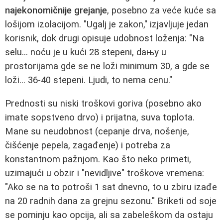
najekonomičnije grejanje
, posebno za veće kuće sa
lošijom izolacijom. "Ugalj je zakon," izjavljuje jedan
korisnik, dok drugi opisuje udobnost loženja: "Na
selu... noću je u kući 28 stepeni, daњу u
prostorijama gde se ne loži minimum 30, a gde se
loži... 36-40 stepeni. Ljudi, to nema cenu."
Prednosti su niski troškovi goriva (posebno ako
imate sopstveno drvo) i prijatna, suva toplota.
Mane su neudobnost (cepanje drva, nošenje,
čišćenje pepela, zagađenje) i potreba za
konstantnom pažnjom. Kao što neko primeti,
uzimajući u obzir i "nevidljive" troškove vremena:
"Ako se na to potroši 1 sat dnevno, to u zbiru izađe
na 20 radnih dana za grejnu sezonu." Briketi od soje
se pominju kao opcija, ali sa zabeleškom da ostaju