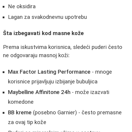
Ne oksidira
Lagan za svakodnevnu upotrebu
Šta izbegavati kod masne kože
Prema iskustvima korisnica, sledeći puderi često
ne odgovaraju masnoj koži:
Max Factor Lasting Performance
- mnoge
korisnice prijavljuju izbijanje bubuljica
Maybelline Affinitone 24h
- može izazvati
komedone
BB kreme
(posebno Garnier) - često premasne
za ovaj tip kože