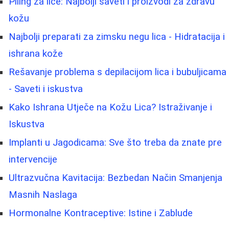
Piling za lice: Najbolji saveti i proizvodi za zdravu
kožu
Najbolji preparati za zimsku negu lica - Hidratacija i
ishrana kože
Rešavanje problema s depilacijom lica i bubuljicama
- Saveti i iskustva
Kako Ishrana Utječe na Kožu Lica? Istraživanje i
Iskustva
Implanti u Jagodicama: Sve što treba da znate pre
intervencije
Ultrazvučna Kavitacija: Bezbedan Način Smanjenja
Masnih Naslaga
Hormonalne Kontraceptive: Istine i Zablude