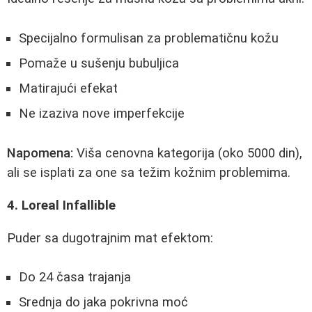
Specijalno formulisan za problematičnu kožu
Pomaže u sušenju bubuljica
Matirajući efekat
Ne izaziva nove imperfekcije
Napomena:
Viša cenovna kategorija (oko 5000 din),
ali se isplati za one sa težim kožnim problemima.
4. Loreal Infallible
Puder sa dugotrajnim mat efektom:
Do 24 časa trajanja
Srednja do jaka pokrivna moć