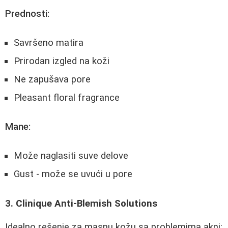
Prednosti:
Savršeno matira
Prirodan izgled na koži
Ne zapušava pore
Pleasant floral fragrance
Mane:
Može naglasiti suve delove
Gust - može se uvući u pore
3. Clinique Anti-Blemish Solutions
Idealno rešenje za masnu kožu sa problemima akni: