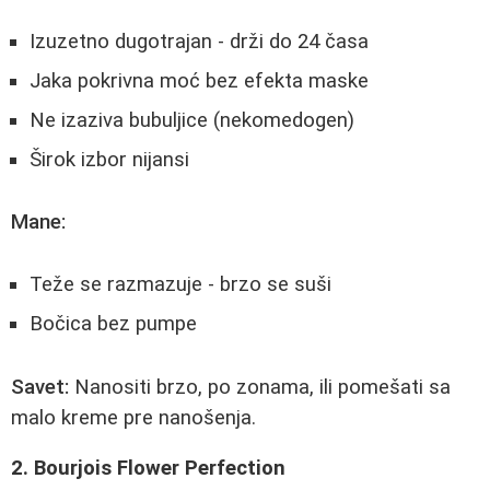
Izuzetno dugotrajan - drži do 24 časa
Jaka pokrivna moć bez efekta maske
Ne izaziva bubuljice (nekomedogen)
Širok izbor nijansi
Mane:
Teže se razmazuje - brzo se suši
Bočica bez pumpe
Savet:
Nanositi brzo, po zonama, ili pomešati sa
malo kreme pre nanošenja.
2. Bourjois Flower Perfection