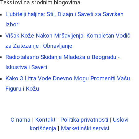
Tekstovi na srodnim blogovima
Ljubitelji haljina: Stil, Dizajn i Saveti za Savršen
Izbor
Višak Kože Nakon Mršavljenja: Kompletan Vodič
za Zatezanje i Obnavljanje
Radiotalasno Skidanje Mladeža u Beogradu -
Iskustva i Saveti
Kako 3 Litra Vode Dnevno Mogu Promeniti Vašu
Figuru i Kožu
O nama
|
Kontakt
|
Politika privatnosti
|
Uslovi
korišćenja
|
Marketinški servisi