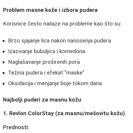
Problem masne kože i izbora pudera
Korisnice često nailaze na probleme kao što su:
Brzo sjajanje lica nakon nanosenja pudera
Izazivanje bubuljica i komedona
Naglašavanje proširenih pora
Težina pudera i efekat "maske"
Oksidacija i menjanje boje tokom dana
Najbolji puderi za masnu kožu
1. Revlon ColorStay (za masnu/mešovitu kožu)
Prednosti: