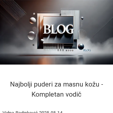
Najbolji puderi za masnu kožu -
Kompletan vodič
Vidna Radinković
2025-05-14