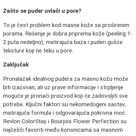
Zašto se puder uvlači u pore?
To je čest problem kod masne kože sa proširenim
porama. Rešenje je dobra priprema kože (peeling 1-
2 puta nedeljno), matirajuća baza i puderi gušće
teksture koji ne teku u pore.
Zaključak
Pronalazak idealnog pudera za masnu kožu može
biti izazovan, ali uz prave informacije i strpljenje
moguće je pronaći proizvod koji će zadovoljiti sve
potrebe. Ključni faktori su nekomedogeni sastav,
matirajuća formula i odgovarajuća pokrivna moć.
Revlon ColorStay i Bourjois Flower Perfection su
najčešći favoriti među korisnicama sa masnom