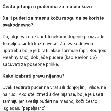
Česta pitanja o puderima za masnu kožu
Da li puderi za masnu kožu mogu da se koriste
svakodnevno?
Da, ali je važno koristiti nekomedogene proizvode i
temeljno čistiti kožu uveče. Za svakodnevnu
upotrebu bolje je birati lakše formule (npr. Bourjois
Healthy Mix), dok jače pudere (kao Revlon CS)
sačuvati za posebne prilike.
Kako izabrati pravu nijansu?
Uvek testirati puder na vratu ili donjoj liniji vilice, ne
na ruci. Ako ste između dve nijanse, bolje je uzeti
tamniju jer svetliji puderi na masnoj koži često
izgledaju "pepeljasto".