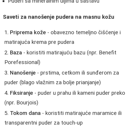
Puderi sa mineralnim uljima u sastavu
Saveti za nanošenje pudera na masnu kožu
Priprema kože
- obavezno temeljno čišćenje i
matirajuća krema pre pudera
Baza
- koristiti matirajuću bazu (npr. Benefit
Porefessional)
Nanošenje
- prstima, cetkom ili sunđerom za
puder (blago vlažnim za bolje prianjanje)
Fiksiranje
- puder u prahu ili kameni puder preko
(npr. Bourjois)
Tokom dana
- koristiti matirajuće maramice ili
transparentni puder za touch-up