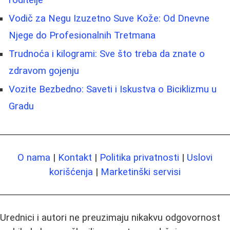
roditelje
Vodič za Negu Izuzetno Suve Kože: Od Dnevne
Njege do Profesionalnih Tretmana
Trudnoća i kilogrami: Sve što treba da znate o
zdravom gojenju
Vozite Bezbedno: Saveti i Iskustva o Biciklizmu u
Gradu
O nama
|
Kontakt
|
Politika privatnosti
|
Uslovi
korišćenja
|
Marketinški servisi
Urednici i autori ne preuzimaju nikakvu odgovornost