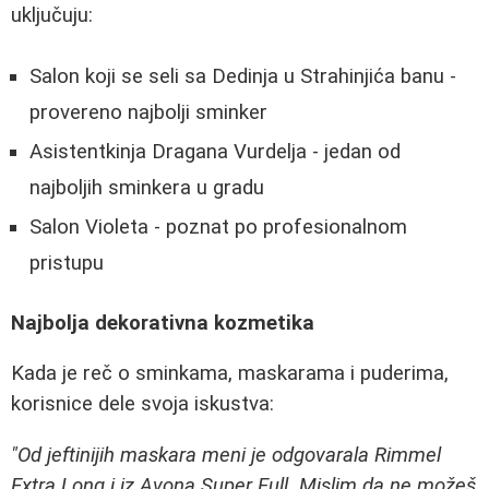
uključuju:
Salon koji se seli sa Dedinja u Strahinjića banu -
provereno najbolji sminker
Asistentkinja Dragana Vurdelja - jedan od
najboljih sminkera u gradu
Salon Violeta - poznat po profesionalnom
pristupu
Najbolja dekorativna kozmetika
Kada je reč o sminkama, maskarama i puderima,
korisnice dele svoja iskustva:
"Od jeftinijih maskara meni je odgovarala Rimmel
Extra Long i iz Avona Super Full. Mislim da ne možeš