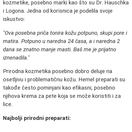
kozmetike, posebno marki kao što su Dr. Hauschka
i Logona. Jedna od korisnica je podelila svoje
iskustvo:
"Ova posebna priča tonira kožu potpuno, skupi pore i
matira. Potpuno u naredna 24 časa, a i naredna 2
dana se znatno manje masti. Baš me je prijatno
iznenadila."
Prirodna kozmetika posebno dobro deluje na
osetljivu i problematičnu kožu. Hemel preparati su
takođe često pominjani kao efikasni, posebno
njihova krema za pete koja se može koristiti i za
lice.
Najbolji prirodni preparati: