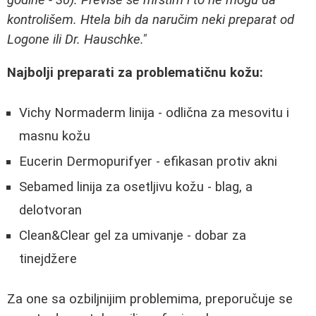
godine - 30). Previše se mrstim i to ne mogu da
kontrolišem. Htela bih da naručim neki preparat od
Logone ili Dr. Hauschke."
Najbolji preparati za problematičnu kožu:
Vichy Normaderm linija - odlična za mesovitu i
masnu kožu
Eucerin Dermopurifyer - efikasan protiv akni
Sebamed linija za osetljivu kožu - blag, a
delotvoran
Clean&Clear gel za umivanje - dobar za
tinejdžere
Za one sa ozbiljnijim problemima, preporučuje se