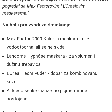
pogrešiti sa Max Factorovim i L'Orealovim
maskarama."
Najbolji proizvodi za šminkanje:
Max Factor 2000 Kalorija maskara - nije
vodootporna, ali se ne skida
Lancome Hypnôse maskara - za volumen i
dužinu trepavica
L'Oreal Tecni Puder - dobar za kombinovanu
kožu
Artdeco senke - izuzetno pigmentirane i
postojane