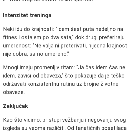
Intenzitet treninga
Neki idu do krajnosti: "Idem šest puta nedeljno na
fitnes i ostajem po dva sata," dok drugi preferiraju
umerenost: "Ne valja ni preterivati, nijedna krajnost
nije dobra, samo umereno."
Mnogi imaju promenljiv ritam: "Ja čas idem čas ne
idem, zavisi od obaveza," što pokazuje da je teško
održavati konzistentnu rutinu uz brojne životne
obaveze.
Zaključak
Kao što vidimo, pristupi vežbanju i negovanju svog
izgleda su veoma različiti. Od fanatičnih posetilaca