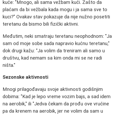
kuće: "Mnogo, ali sama vežbam kući. Zašto da
plaćam da bi vežbala kada mogu i ja sama sve to
kuci?" Ovakav stav pokazuje da nije nužno posetiti
teretanu da bismo bili fizički aktivni.
Međutim, neki smatraju teretanu neophodnom: "Ja
sam od moje sobe sada napravio kućnu teretanu,"
dok drugi kažu: "Ja volim da treniram ali samo u
društvu, kad nemam sa kim onda mi se ne radi
ništa."
Sezonske aktivnosti
Mnogi prilagođavaju svoje aktivnosti godišnjim
dobima: "Kad je lepo vreme vozim bajs, a sad idem
na aerobik," ili "Jedva čekam da prođu ove vrućine
pa da krenem na aerobik, jer ne volim da sam u