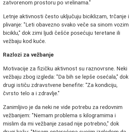
zatvorenom prostoru po vrelinama."
Letnje aktivnosti često uključuju biciklizam, trčanje i
plivanje: "Leti obavezno svako veče sa sinom vozim
biciklu," dok zimi ljudi češće posećuju teretane ili
vežbaju kod kuće.
Razlozi za vežbanje
Motivacije za fizičku aktivnost su raznovrsne. Neki
vežbaju zbog izgleda: "Da bih se lepše osećala," dok
drugi ističu zdravstvene benefite: "Za kondiciju,
čvrsto telo a i zdravlje."
Zanimljivo je da neki ne vide potrebu za redovnim
vežbanjem: "Nemam problema s kilogramima i
mislim da mi vežbanje zasad nije potrebno," dok
drugi kažu: "Nisam opterećena svojim izgledom da