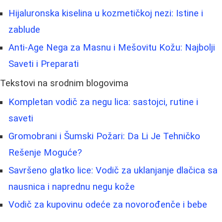
Hijaluronska kiselina u kozmetičkoj nezi: Istine i
zablude
Anti-Age Nega za Masnu i Mešovitu Kožu: Najbolji
Saveti i Preparati
Tekstovi na srodnim blogovima
Kompletan vodič za negu lica: sastojci, rutine i
saveti
Gromobrani i Šumski Požari: Da Li Je Tehničko
Rešenje Moguće?
Savršeno glatko lice: Vodič za uklanjanje dlačica sa
nausnica i naprednu negu kože
Vodič za kupovinu odeće za novorođenče i bebe