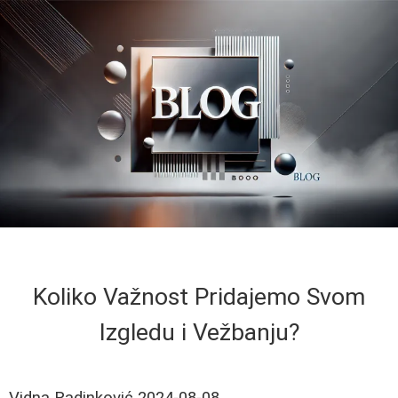
Koliko Važnost Pridajemo Svom
Izgledu i Vežbanju?
Vidna Radinković
2024-08-08