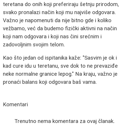
teretana do onih koji preferiraju šetnju prirodom,
svako pronalazi način koji mu najviše odgovara.
Važno je napomenuti da nije bitno gde i koliko
vežbamo, već da budemo fizički aktivni na način
koji nam odgovara i koji nas čini srećnim i
zadovoljnim svojim telom.
Kao što jedan od ispitanika kaže: "Sasvim je ok i
kad cure idu u teretanu, sve dok to ne prevaziđe
neke normalne granice lepog." Na kraju, važno je
pronaći balans koji odgovara baš vama.
Komentari
Trenutno nema komentara za ovaj članak.