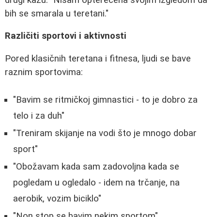
bih se smarala u teretani."
Različiti sportovi i aktivnosti
Pored klasičnih teretana i fitnesa, ljudi se bave
raznim sportovima:
"Bavim se ritmičkoj gimnastici - to je dobro za
telo i za duh"
"Treniram skijanje na vodi što je mnogo dobar
sport"
"Obožavam kada sam zadovoljna kada se
pogledam u ogledalo - idem na trčanje, na
aerobik, vozim biciklo"
"Non stop se bavim nekim sportom"