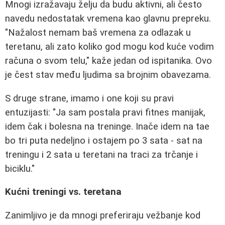
Mnogi izražavaju želju da budu aktivni, ali često
navedu nedostatak vremena kao glavnu prepreku.
"Nažalost nemam baš vremena za odlazak u
teretanu, ali zato koliko god mogu kod kuće vodim
računa o svom telu," kaže jedan od ispitanika. Ovo
je čest stav među ljudima sa brojnim obavezama.
S druge strane, imamo i one koji su pravi
entuzijasti: "Ja sam postala pravi fitnes manijak,
idem čak i bolesna na treninge. Inače idem na tae
bo tri puta nedeljno i ostajem po 3 sata - sat na
treningu i 2 sata u teretani na traci za trčanje i
biciklu."
Kućni treningi vs. teretana
Zanimljivo je da mnogi preferiraju vežbanje kod