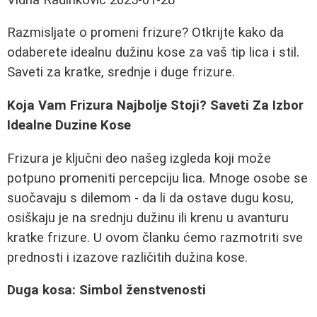
Razmisljate o promeni frizure? Otkrijte kako da
odaberete idealnu dužinu kose za vaš tip lica i stil.
Saveti za kratke, srednje i duge frizure.
Koja Vam Frizura Najbolje Stoji? Saveti Za Izbor
Idealne Duzine Kose
Frizura je ključni deo našeg izgleda koji može
potpuno promeniti percepciju lica. Mnoge osobe se
suočavaju s dilemom - da li da ostave dugu kosu,
osiškaju je na srednju dužinu ili krenu u avanturu
kratke frizure. U ovom članku ćemo razmotriti sve
prednosti i izazove različitih dužina kose.
Duga kosa: Simbol ženstvenosti