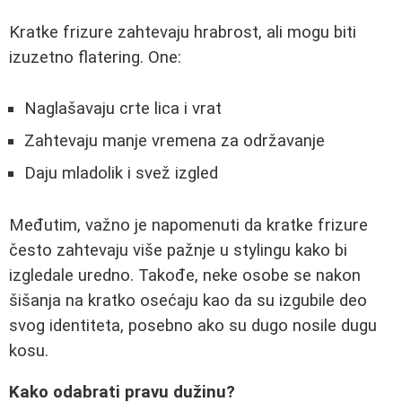
Kratke frizure zahtevaju hrabrost, ali mogu biti
izuzetno flatering. One:
Naglašavaju crte lica i vrat
Zahtevaju manje vremena za održavanje
Daju mladolik i svež izgled
Međutim, važno je napomenuti da kratke frizure
često zahtevaju više pažnje u stylingu kako bi
izgledale uredno. Takođe, neke osobe se nakon
šišanja na kratko osećaju kao da su izgubile deo
svog identiteta, posebno ako su dugo nosile dugu
kosu.
Kako odabrati pravu dužinu?