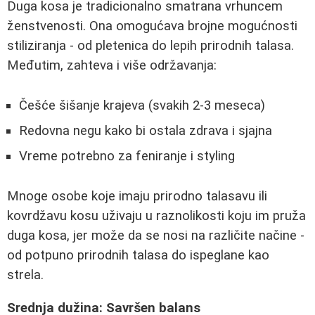
Duga kosa je tradicionalno smatrana vrhuncem
ženstvenosti. Ona omogućava brojne mogućnosti
stiliziranja - od pletenica do lepih prirodnih talasa.
Međutim, zahteva i više održavanja:
Češće šišanje krajeva (svakih 2-3 meseca)
Redovna negu kako bi ostala zdrava i sjajna
Vreme potrebno za feniranje i styling
Mnoge osobe koje imaju prirodno talasavu ili
kovrdžavu kosu uživaju u raznolikosti koju im pruža
duga kosa, jer može da se nosi na različite načine -
od potpuno prirodnih talasa do ispeglane kao
strela.
Srednja dužina: Savršen balans