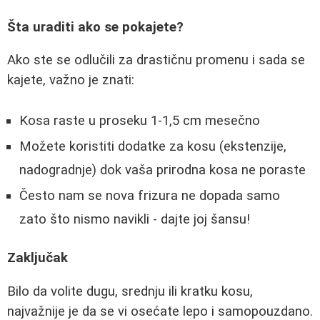
Šta uraditi ako se pokajete?
Ako ste se odlučili za drastičnu promenu i sada se
kajete, važno je znati:
Kosa raste u proseku 1-1,5 cm mesečno
Možete koristiti dodatke za kosu (ekstenzije,
nadogradnje) dok vaša prirodna kosa ne poraste
Često nam se nova frizura ne dopada samo
zato što nismo navikli - dajte joj šansu!
Zaključak
Bilo da volite dugu, srednju ili kratku kosu,
najvažnije je da se vi osećate lepo i samopouzdano.