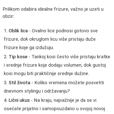
Prilikom odabira idealne frizure, važno je uzeti u
obzir:
Oblik lica
- Ovalno lice podnosi gotovo sve
frizure, dok okruglom licu više pristaju duže
frizure koje ga izdužuju.
Tip kose
- Tankoj kosi često više pristaju kratke
i srednje frizure koje dodaju volumen, dok gustoj
kosi mogu biti praktičnije srednje dužine.
Stil života
- Koliko vremena možete posvetiti
dnevnom stylingu i održavanju?
Lični ukus
- Na kraju, najvažnije je da se vi
osećate prijatno i samopouzdano u svojoj novoj