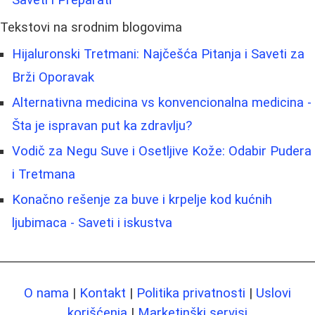
Saveti i Preparati
Tekstovi na srodnim blogovima
Hijaluronski Tretmani: Najčešća Pitanja i Saveti za
Brži Oporavak
Alternativna medicina vs konvencionalna medicina -
Šta je ispravan put ka zdravlju?
Vodič za Negu Suve i Osetljive Kože: Odabir Pudera
i Tretmana
Konačno rešenje za buve i krpelje kod kućnih
ljubimaca - Saveti i iskustva
O nama
|
Kontakt
|
Politika privatnosti
|
Uslovi
korišćenja
|
Marketinški servisi