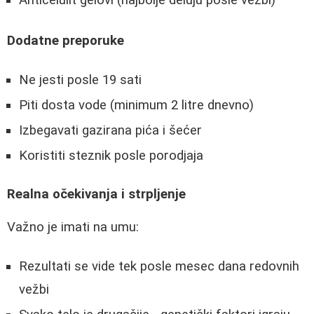
Anticelulit gelovi (najbolje deluju posle vežbi)
Dodatne preporuke
Ne jesti posle 19 sati
Piti dosta vode (minimum 2 litre dnevno)
Izbegavati gazirana pića i šećer
Koristiti steznik posle porodjaja
Realna očekivanja i strpljenje
Važno je imati na umu:
Rezultati se vide tek posle mesec dana redovnih
vežbi