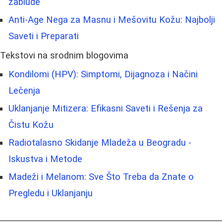
zablude
Anti-Age Nega za Masnu i Mešovitu Kožu: Najbolji
Saveti i Preparati
Tekstovi na srodnim blogovima
Kondilomi (HPV): Simptomi, Dijagnoza i Načini
Lečenja
Uklanjanje Mitizera: Efikasni Saveti i Rešenja za
Čistu Kožu
Radiotalasno Skidanje Mladeža u Beogradu -
Iskustva i Metode
Madeži i Melanom: Sve Što Treba da Znate o
Pregledu i Uklanjanju