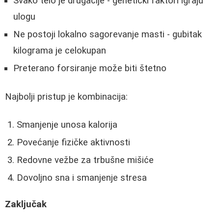
Svako telo je drugačije - genetički faktori igraju
ulogu
Ne postoji lokalno sagorevanje masti - gubitak
kilograma je celokupan
Preterano forsiranje može biti štetno
Najbolji pristup je kombinacija:
Smanjenje unosa kalorija
Povećanje fizičke aktivnosti
Redovne vežbe za trbušne mišiće
Dovoljno sna i smanjenje stresa
Zaključak