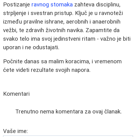
Postizanje
ravnog stomaka
zahteva disciplinu,
strpljenje i svestran pristup. Ključ je u ravnoteži
između pravilne ishrane, aerobnih i anaerobnih
vežbi, te zdravih životnih navika. Zapamtite da
svako telo ima svoj jedinstveni ritam - važno je biti
uporan i ne odustajati.
Počnite danas sa malim koracima, i vremenom
ćete videti rezultate svojih napora.
Komentari
Trenutno nema komentara za ovaj članak.
Vaše ime: