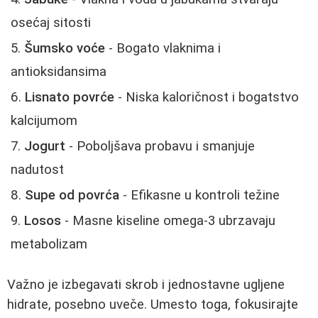
osećaj sitosti
Šumsko voće
- Bogato vlaknima i
antioksidansima
Lisnato povrće
- Niska kaloričnost i bogatstvo
kalcijumom
Jogurt
- Poboljšava probavu i smanjuje
nadutost
Supe od povrća
- Efikasne u kontroli težine
Losos
- Masne kiseline omega-3 ubrzavaju
metabolizam
Važno je izbegavati skrob i jednostavne ugljene
hidrate, posebno uveče. Umesto toga, fokusirajte