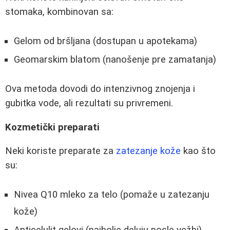
stomaka, kombinovan sa:
Gelom od bršljana (dostupan u apotekama)
Geomarskim blatom (nanošenje pre zamatanja)
Ova metoda dovodi do intenzivnog znojenja i
gubitka vode, ali rezultati su privremeni.
Kozmetički preparati
Neki koriste preparate za
zatezanje kože
kao što
su:
Nivea Q10 mleko za telo (pomaže u zatezanju
kože)