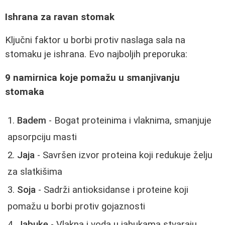
Ishrana za ravan stomak
Ključni faktor u borbi protiv naslaga sala na
stomaku je ishrana. Evo najboljih preporuka:
9 namirnica koje pomažu u smanjivanju
stomaka
Badem
- Bogat proteinima i vlaknima, smanjuje
apsorpciju masti
Jaja
- Savršen izvor proteina koji redukuje želju
za slatkišima
Soja
- Sadrži antioksidanse i proteine koji
pomažu u borbi protiv gojaznosti
Jabuke
- Vlakna i voda u jabukama stvaraju