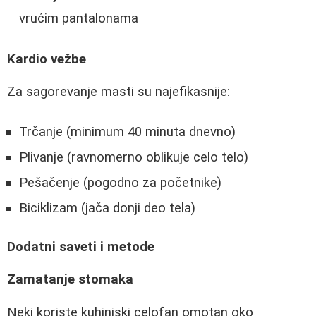
vrućim pantalonama
Kardio vežbe
Za sagorevanje masti su najefikasnije:
Trčanje (minimum 40 minuta dnevno)
Plivanje (ravnomerno oblikuje celo telo)
Pešačenje (pogodno za početnike)
Biciklizam (jača donji deo tela)
Dodatni saveti i metode
Zamatanje stomaka
Neki koriste kuhinjski celofan omotan oko