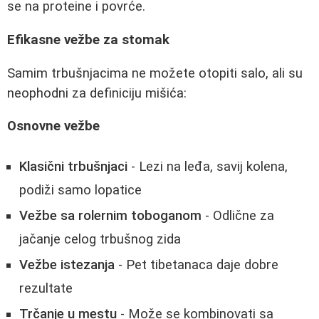
se na proteine i povrće.
Efikasne vežbe za stomak
Samim trbušnjacima ne možete otopiti salo, ali su
neophodni za definiciju mišića:
Osnovne vežbe
Klasični trbušnjaci
- Lezi na leđa, savij kolena,
podiži samo lopatice
Vežbe sa rolernim toboganom
- Odlične za
jačanje celog trbušnog zida
Vežbe istezanja
- Pet tibetanaca daje dobre
rezultate
Trčanje u mestu
- Može se kombinovati sa