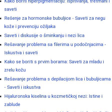
Kako boriti hiperpigmentaciju: Ispitivanja, tretmani i
saveti
Rešenje za hormonske bubuljice - Saveti za negu
kože i prevenciju ožiljaka
Saveti i diskusije o šminkanju i nezi lica
Rešavanje problema sa filerima u podočnjacima -
Iskustva i saveti
Kako se boriti s prvim borama: Saveti za mladu i
zrelu kožu
Rešavanje problema s depilacijom lica i bubuljicama
- Saveti i iskustva
Hijaluronska kiselina u kozmetičkoj nezi: Istine i
zablude