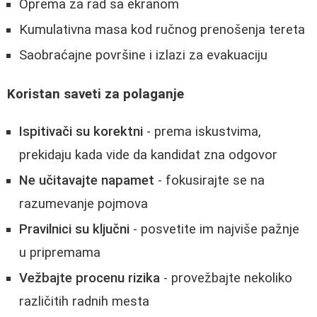
Oprema za rad sa ekranom
Kumulativna masa kod ručnog prenošenja tereta
Saobraćajne površine i izlazi za evakuaciju
Koristan saveti za polaganje
Ispitivači su korektni
- prema iskustvima,
prekidaju kada vide da kandidat zna odgovor
Ne učitavajte napamet
- fokusirajte se na
razumevanje pojmova
Pravilnici su ključni
- posvetite im najviše pažnje
u pripremama
Vežbajte procenu rizika
- provežbajte nekoliko
različitih radnih mesta