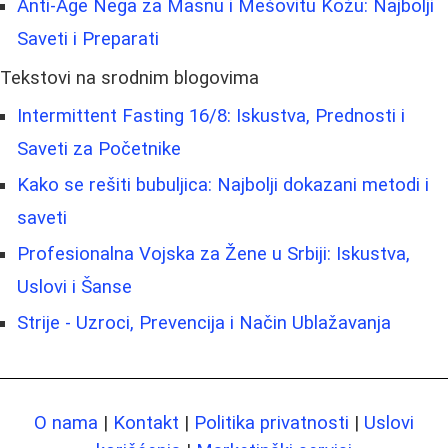
Anti-Age Nega za Masnu i Mešovitu Kožu: Najbolji
Saveti i Preparati
Tekstovi na srodnim blogovima
Intermittent Fasting 16/8: Iskustva, Prednosti i
Saveti za Početnike
Kako se rešiti bubuljica: Najbolji dokazani metodi i
saveti
Profesionalna Vojska za Žene u Srbiji: Iskustva,
Uslovi i Šanse
Strije - Uzroci, Prevencija i Način Ublažavanja
O nama
|
Kontakt
|
Politika privatnosti
|
Uslovi