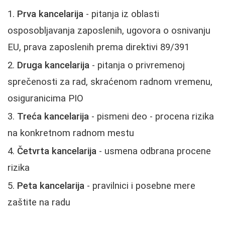
Prva kancelarija
- pitanja iz oblasti
osposobljavanja zaposlenih, ugovora o osnivanju
EU, prava zaposlenih prema direktivi 89/391
Druga kancelarija
- pitanja o privremenoj
sprečenosti za rad, skraćenom radnom vremenu,
osiguranicima PIO
Treća kancelarija
- pismeni deo - procena rizika
na konkretnom radnom mestu
Četvrta kancelarija
- usmena odbrana procene
rizika
Peta kancelarija
- pravilnici i posebne mere
zaštite na radu