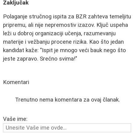
Zaključak
Polaganje stručnog ispita za BZR zahteva temeljitu
pripremu, ali nije nepremostiv izazov. Ključ uspeha
leži u dobroj organizaciji učenja, razumevanju
materije i vežbanju procene rizika. Kao što jedan
kandidat kaže: "Ispit je mnogo veći bauk nego što
jeste zapravo. Srećno svima!"
Komentari
Trenutno nema komentara za ovaj članak.
Vaše ime: