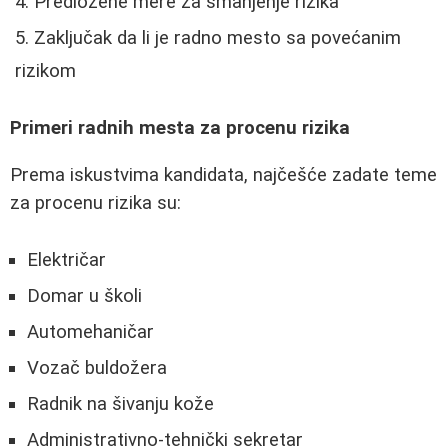
Predložene mere za smanjenje rizika
Zaključak da li je radno mesto sa povećanim
rizikom
Primeri radnih mesta za procenu rizika
Prema iskustvima kandidata, najčešće zadate teme
za procenu rizika su:
Električar
Domar u školi
Automehaničar
Vozač buldožera
Radnik na šivanju kože
Administrativno-tehnički sekretar