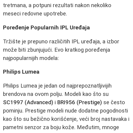
tretmana, a potpuni rezultati nakon nekoliko
meseci redovne upotrebe.
Poređenje Popularnih IPL Uređaja
Tržište je prepuno različitih IPL uređaja, a izbor
može biti zbunjujući. Evo kratkog poređenja
najpopularnijih modela:
Philips Lumea
Philips Lumea je jedan od najprepoznatljivijih
brendova na ovom polju. Modeli kao što su
SC1997 (Advanced)
i
BRI956 (Prestige)
se često
pominju. Prestige modeli nude dodatne pogodnosti
kao što su bežično korišćenje, veći broj nastavaka i
pametni senzor za boju kože. Međutim, mnoge