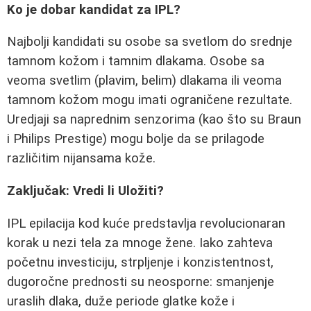
Ko je dobar kandidat za IPL?
Najbolji kandidati su osobe sa svetlom do srednje
tamnom kožom i tamnim dlakama. Osobe sa
veoma svetlim (plavim, belim) dlakama ili veoma
tamnom kožom mogu imati ograničene rezultate.
Uredjaji sa naprednim senzorima (kao što su Braun
i Philips Prestige) mogu bolje da se prilagode
različitim nijansama kože.
Zaključak: Vredi li Uložiti?
IPL epilacija kod kuće predstavlja revolucionaran
korak u nezi tela za mnoge žene. Iako zahteva
početnu investiciju, strpljenje i konzistentnost,
dugoročne prednosti su neosporne: smanjenje
uraslih dlaka, duže periode glatke kože i