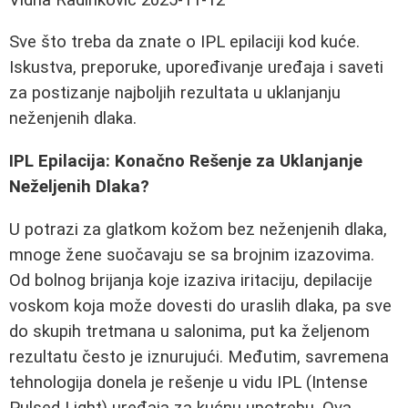
Sve što treba da znate o IPL epilaciji kod kuće.
Iskustva, preporuke, upoređivanje uređaja i saveti
za postizanje najboljih rezultata u uklanjanju
neženjenih dlaka.
IPL Epilacija: Konačno Rešenje za Uklanjanje
Neželjenih Dlaka?
U potrazi za glatkom kožom bez neženjenih dlaka,
mnoge žene suočavaju se sa brojnim izazovima.
Od bolnog brijanja koje izaziva iritaciju, depilacije
voskom koja može dovesti do uraslih dlaka, pa sve
do skupih tretmana u salonima, put ka željenom
rezultatu često je iznurujući. Međutim, savremena
tehnologija donela je rešenje u vidu IPL (Intense
Pulsed Light) uređaja za kućnu upotrebu. Ova