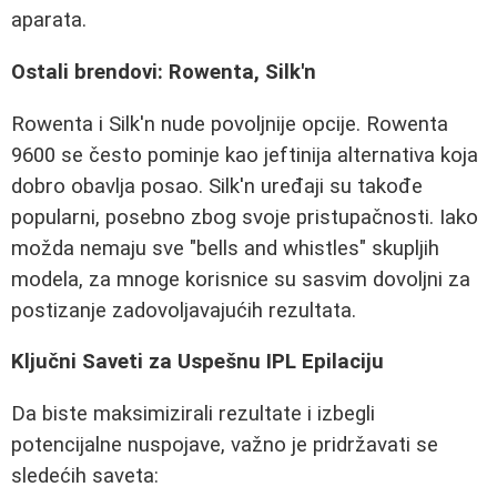
aparata.
Ostali brendovi: Rowenta, Silk'n
Rowenta i Silk'n nude povoljnije opcije. Rowenta
9600 se često pominje kao jeftinija alternativa koja
dobro obavlja posao. Silk'n uređaji su takođe
popularni, posebno zbog svoje pristupačnosti. Iako
možda nemaju sve "bells and whistles" skupljih
modela, za mnoge korisnice su sasvim dovoljni za
postizanje zadovoljavajućih rezultata.
Ključni Saveti za Uspešnu IPL Epilaciju
Da biste maksimizirali rezultate i izbegli
potencijalne nuspojave, važno je pridržavati se
sledećih saveta: