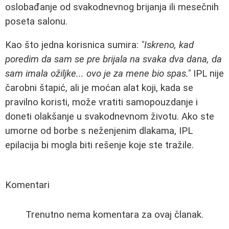
oslobađanje od svakodnevnog brijanja ili mesečnih
poseta salonu.
Kao što jedna korisnica sumira:
"Iskreno, kad
poredim da sam se pre brijala na svaka dva dana, da
sam imala ožiljke... ovo je za mene bio spas."
IPL nije
čarobni štapić, ali je moćan alat koji, kada se
pravilno koristi, može vratiti samopouzdanje i
doneti olakšanje u svakodnevnom životu. Ako ste
umorne od borbe s neženjenim dlakama, IPL
epilacija bi mogla biti rešenje koje ste tražile.
Komentari
Trenutno nema komentara za ovaj članak.