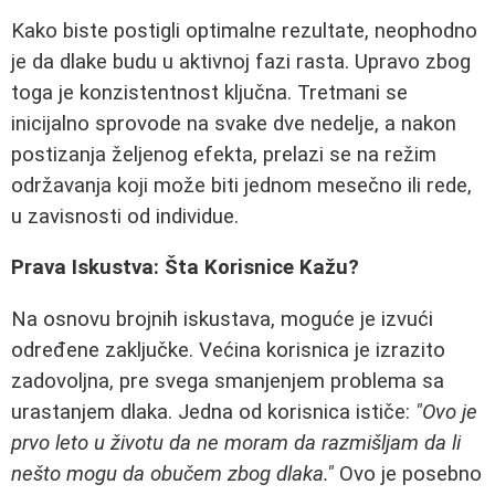
Kako biste postigli optimalne rezultate, neophodno
je da dlake budu u aktivnoj fazi rasta. Upravo zbog
toga je konzistentnost ključna. Tretmani se
inicijalno sprovode na svake dve nedelje, a nakon
postizanja željenog efekta, prelazi se na režim
održavanja koji može biti jednom mesečno ili rede,
u zavisnosti od individue.
Prava Iskustva: Šta Korisnice Kažu?
Na osnovu brojnih iskustava, moguće je izvući
određene zaključke. Većina korisnica je izrazito
zadovoljna, pre svega smanjenjem problema sa
urastanjem dlaka. Jedna od korisnica ističe:
"Ovo je
prvo leto u životu da ne moram da razmišljam da li
nešto mogu da obučem zbog dlaka."
Ovo je posebno