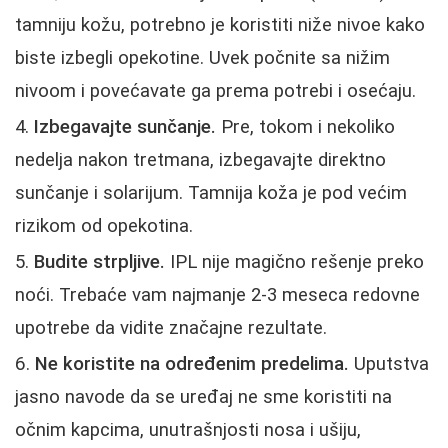
tamniju kožu, potrebno je koristiti niže nivoe kako
biste izbegli opekotine. Uvek počnite sa nižim
nivoom i povećavate ga prema potrebi i osećaju.
Izbegavajte sunčanje.
Pre, tokom i nekoliko
nedelja nakon tretmana, izbegavajte direktno
sunčanje i solarijum. Tamnija koža je pod većim
rizikom od opekotina.
Budite strpljive.
IPL nije magično rešenje preko
noći. Trebaće vam najmanje 2-3 meseca redovne
upotrebe da vidite značajne rezultate.
Ne koristite na određenim predelima.
Uputstva
jasno navode da se uređaj ne sme koristiti na
očnim kapcima, unutrašnjosti nosa i ušiju,