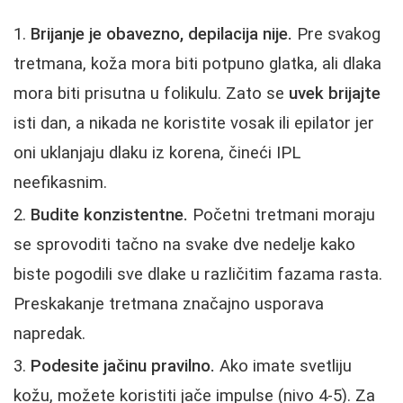
Brijanje je obavezno, depilacija nije.
Pre svakog
tretmana, koža mora biti potpuno glatka, ali dlaka
mora biti prisutna u folikulu. Zato se
uvek brijajte
isti dan, a nikada ne koristite vosak ili epilator jer
oni uklanjaju dlaku iz korena, čineći IPL
neefikasnim.
Budite konzistentne.
Početni tretmani moraju
se sprovoditi tačno na svake dve nedelje kako
biste pogodili sve dlake u različitim fazama rasta.
Preskakanje tretmana značajno usporava
napredak.
Podesite jačinu pravilno.
Ako imate svetliju
kožu, možete koristiti jače impulse (nivo 4-5). Za