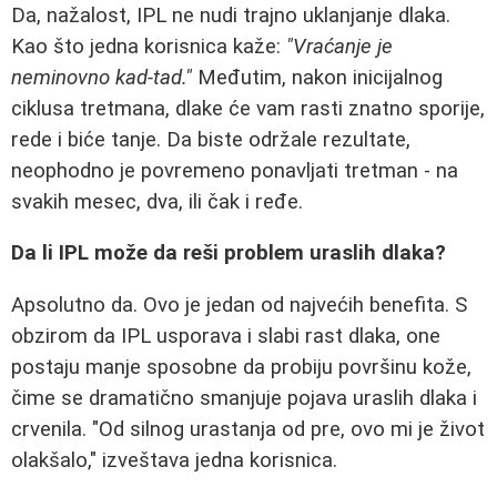
Da, nažalost, IPL ne nudi trajno uklanjanje dlaka.
Kao što jedna korisnica kaže:
"Vraćanje je
neminovno kad-tad."
Međutim, nakon inicijalnog
ciklusa tretmana, dlake će vam rasti znatno sporije,
rede i biće tanje. Da biste održale rezultate,
neophodno je povremeno ponavljati tretman - na
svakih mesec, dva, ili čak i ređe.
Da li IPL može da reši problem uraslih dlaka?
Apsolutno da. Ovo je jedan od najvećih benefita. S
obzirom da IPL usporava i slabi rast dlaka, one
postaju manje sposobne da probiju površinu kože,
čime se dramatično smanjuje pojava uraslih dlaka i
crvenila. "Od silnog urastanja od pre, ovo mi je život
olakšalo," izveštava jedna korisnica.