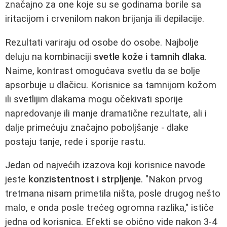
značajno za one koje su se godinama borile sa
iritacijom i crvenilom nakon brijanja ili depilacije.
Rezultati variraju od osobe do osobe. Najbolje
deluju na kombinaciji
svetle kože i tamnih dlaka
.
Naime, kontrast omogućava svetlu da se bolje
apsorbuje u dlačicu. Korisnice sa tamnijom kožom
ili svetlijim dlakama mogu očekivati sporije
napredovanje ili manje dramatične rezultate, ali i
dalje primećuju značajno poboljšanje - dlake
postaju tanje, rede i sporije rastu.
Jedan od najvećih izazova koji korisnice navode
jeste
konzistentnost i strpljenje
. "Nakon prvog
tretmana nisam primetila ništa, posle drugog nešto
malo, e onda posle trećeg ogromna razlika," ističe
jedna od korisnica. Efekti se obično vide nakon 3-4