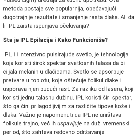
metoda postaje sve popularnija, obećavajući
dugotrajnije rezultate i smanjenje rasta dlaka. Ali da
li IPL zaista ispunjava očekivanja?
Šta je IPL Epilacija i Kako Funkcioniše?
IPL, ili intenzivno pulsirajuće svetlo, je tehnologija
koja koristi širok spektar svetlosnih talasa da bi
ciljala melanin u dlačicama. Svetlo se apsorbuje i
pretvara u toplotu, koja oštećuje folikul dlake i
usporava njen budući rast. Za razliku od lasera, koji
koristi jednu talasnu dužinu, IPL koristi širi spektar,
što ga čini prilagodljivijim za različite tipove kože i
dlaka. Važno je napomenuti da IPL ne uništava
folikule trajno, već ih
uspavljuje
na duži vremenski
period, što zahteva redovno održavanje.