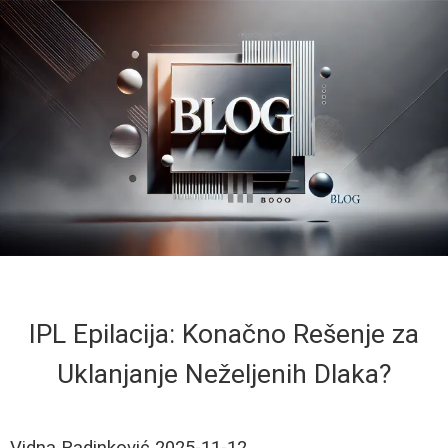
IPL Epilacija: Konačno Rešenje za
Uklanjanje Neželjenih Dlaka?
Vidna Radinković
2025-11-12