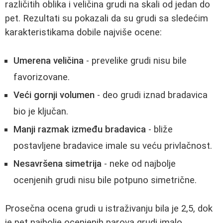
različitih oblika i veličina grudi na skali od jedan do
pet. Rezultati su pokazali da su grudi sa sledećim
karakteristikama dobile najviše ocene:
Umerena veličina
- prevelike grudi nisu bile
favorizovane.
Veći gornji volumen
- deo grudi iznad bradavica
bio je ključan.
Manji razmak između bradavica
- bliže
postavljene bradavice imale su veću privlačnost.
Nesavršena simetrija
- neke od najbolje
ocenjenih grudi nisu bile potpuno simetrične.
Prosečna ocena grudi u istraživanju bila je 2,5, dok
je pet najbolje ocenjenih parova grudi imalo