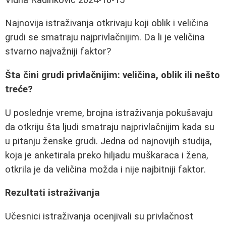
Najnovija istraživanja otkrivaju koji oblik i veličina
grudi se smatraju najprivlačnijim. Da li je veličina
stvarno najvažniji faktor?
Šta čini grudi privlačnijim: veličina, oblik ili nešto
treće?
U poslednje vreme, brojna istraživanja pokušavaju
da otkriju šta ljudi smatraju najprivlačnijim kada su
u pitanju ženske grudi. Jedna od najnovijih studija,
koja je anketirala preko hiljadu muškaraca i žena,
otkrila je da veličina možda i nije najbitniji faktor.
Rezultati istraživanja
Učesnici istraživanja ocenjivali su privlačnost