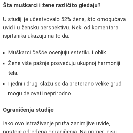
Šta muškarci i žene različito gledaju?
U studiji je učestvovalo 52% žena, što omogućava
uvid i u žensku perspektivu. Neki od komentara
ispitanika ukazuju na to da:
Muškarci češće ocenjuju estetiku i oblik.
Žene više pažnje posvećuju ukupnoj harmoniji
tela.
I jedni i drugi slažu se da preterano velike grudi
mogu delovati neprirodno.
Ograničenja studije
Iako ovo istraživanje pruža zanimljive uvide,
postoje određena ograničenja. Na primer, nisu