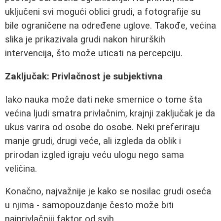
uključeni svi mogući oblici grudi, a fotografije su
bile ograničene na određene uglove. Takođe, većina
slika je prikazivala grudi nakon hirurških
intervencija, što može uticati na percepciju.
Zaključak: Privlačnost je subjektivna
Iako nauka može dati neke smernice o tome šta
većina ljudi smatra privlačnim, krajnji zaključak je da
ukus varira od osobe do osobe. Neki preferiraju
manje grudi, drugi veće, ali izgleda da oblik i
prirodan izgled igraju veću ulogu nego sama
veličina.
Konačno, najvažnije je kako se nosilac grudi oseća
u njima - samopouzdanje često može biti
najprivlačniji faktor od svih.