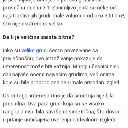
prosečnu ocenu 3,1. Zanimljivo je da su neke od
najatraktivnijih grudi imale volumen od oko 300 cm³,
što nije ekstremno veliko.
Da li je veličina zaista bitna?
Iako su
velike grudi
često povezivane sa
privlačnošću, ovo istraživanje pokazuje da
umerenost može biti važnija. Mnogi učesnici nisu
dali najviše ocene najvećim grudima, već onima
koje su bile proporcionalne i imale prirodan izgled.
Osim toga, interesantno je da simetrija nije bila
presudna. Dva para grudi koja su se visoko
rangirala nisu bila savršeno simetrična, što dovodi
u pitanje uobičajena uverenja o idealnom izgledu.