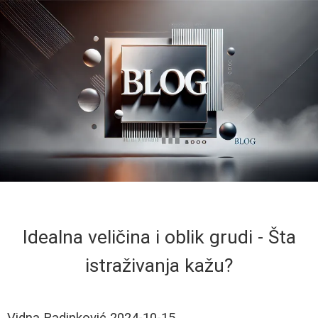
Idealna veličina i oblik grudi - Šta
istraživanja kažu?
Vidna Radinković
2024-10-15