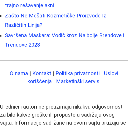
trajno rešavanje akni
Zašto Ne Mešati Kozmetičke Proizvode Iz
Različitih Linija?
Savršena Maskara: Vodič kroz Najbolje Brendove i
Trendove 2023
O nama
|
Kontakt
|
Politika privatnosti
|
Uslovi
korišćenja
|
Marketinški servisi
Urednici i autori ne preuzimaju nikakvu odgovornost
za bilo kakve greške ili propuste u sadržaju ovog
sajta. Informacije sadržane na ovom sajtu pružaju se