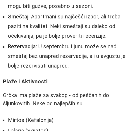
mogu biti gužve, posebno u sezoni.
Smeštaj:
Apartmani su najčešći izbor, ali treba
paziti na kvalitet. Neki smeštaji su daleko od
očekivanja, pa je bolje proveriti recenzije.
Rezervacija:
U septembru i junu može se naći
smeštaj bez unapred rezervacije, ali u avgustu je
bolje rezervisati unapred.
Plaže i Aktivnosti
Grčka ima plaže za svakog - od peščanih do
šljunkovitih. Neke od najlepših su:
Mirtos (Kefalonija)
Lalaria (Skijatos)