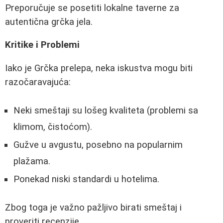
Preporučuje se posetiti lokalne taverne za
autentična grčka jela.
Kritike i Problemi
Iako je Grčka prelepa, neka iskustva mogu biti
razočaravajuća:
Neki smeštaji su lošeg kvaliteta (problemi sa
klimom, čistoćom).
Gužve u avgustu, posebno na popularnim
plažama.
Ponekad niski standardi u hotelima.
Zbog toga je važno pažljivo birati smeštaj i
proveriti recenzije.